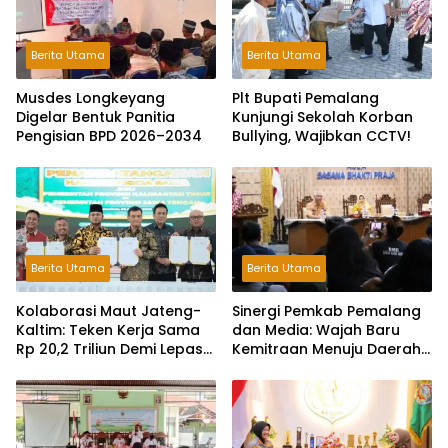
Berita Utama
Berita Utama
Musdes Longkeyang
Plt Bupati Pemalang
Digelar Bentuk Panitia
Kunjungi Sekolah Korban
Pengisian BPD 2026–2034
Bullying, Wajibkan CCTV!
Berita Utama
Berita Utama
Kolaborasi Maut Jateng-
Sinergi Pemkab Pemalang
Kaltim: Teken Kerja Sama
dan Media: Wajah Baru
Rp 20,2 Triliun Demi Lepas
Kemitraan Menuju Daerah
dari Ketergantungan Pusat
Maju