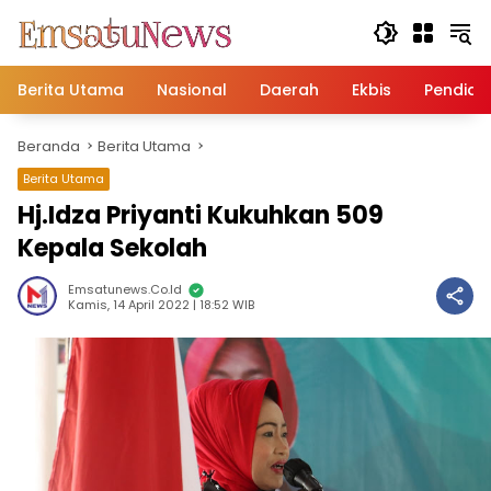
Langsung
ke
konten
Berita Utama
Nasional
Daerah
Ekbis
Pendidi
Beranda
Berita Utama
Berita Utama
Hj.Idza Priyanti Kukuhkan 509
Kepala Sekolah
Emsatunews.co.id
Kamis, 14 April 2022 | 18:52 WIB