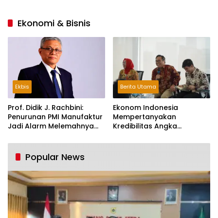
Ekonomi & Bisnis
Ekbis
Berita Utama
Prof. Didik J. Rachbini:
Ekonom Indonesia
Penurunan PMI Manufaktur
Mempertanyakan
Jadi Alarm Melemahnya
Kredibilitas Angka
Industri Nasional
Pertumbuhan 5,61%:
Tumbuh Tapi Rapuh
Popular News