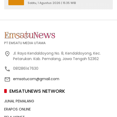
Pelayan Rakyat!
Sabtu, 1 Agustus 2026 | 15:35 WIB
PT EMSATU MEDIA UTAMA
Jl. Raya Kendaldoyong No. 8, Kendaldoyong, Kec.
Petarukan. Kab. Pemalang, Jawa Tengah 52362
081286147630
emsatucom@gmail.com
EMSATUNEWS NETWORK
JUNAL PEMALANG
ERAPOS ONLINE