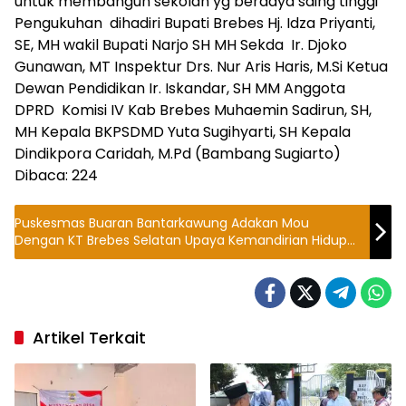
untuk membangun sekolah yg berdaya saing tinggi
Pengukuhan dihadiri Bupati Brebes Hj. Idza Priyanti,
SE, MH wakil Bupati Narjo SH MH Sekda Ir. Djoko
Gunawan, MT Inspektur Drs. Nur Aris Haris, M.Si Ketua
Dewan Pendidikan Ir. Iskandar, SH MM Anggota
DPRD Komisi IV Kab Brebes Muhaemin Sadirun, SH,
MH Kepala BKPSDMD Yuta Sugihyarti, SH Kepala
Dindikpora Caridah, M.Pd (Bambang Sugiarto)
Dibaca:
224
Puskesmas Buaran Bantarkawung Adakan Mou
Dengan KT Brebes Selatan Upaya Kemandirian Hidup
ODGJ
Artikel Terkait