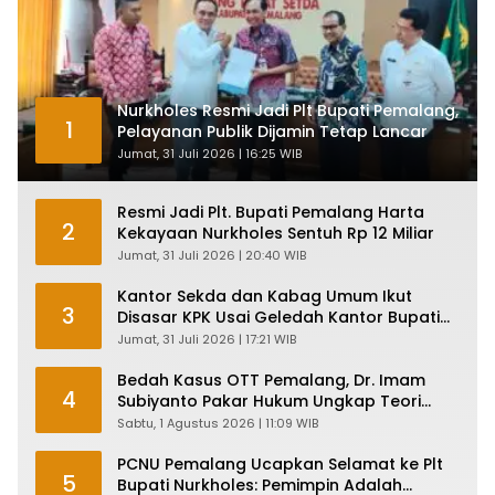
Nurkholes Resmi Jadi Plt Bupati Pemalang,
1
Pelayanan Publik Dijamin Tetap Lancar
Jumat, 31 Juli 2026 | 16:25 WIB
Resmi Jadi Plt. Bupati Pemalang Harta
2
Kekayaan Nurkholes Sentuh Rp 12 Miliar
Jumat, 31 Juli 2026 | 20:40 WIB
Kantor Sekda dan Kabag Umum Ikut
3
Disasar KPK Usai Geledah Kantor Bupati
Pemalang
Jumat, 31 Juli 2026 | 17:21 WIB
Bedah Kasus OTT Pemalang, Dr. Imam
4
Subiyanto Pakar Hukum Ungkap Teori
Penyertaan KPK
Sabtu, 1 Agustus 2026 | 11:09 WIB
PCNU Pemalang Ucapkan Selamat ke Plt
5
Bupati Nurkholes: Pemimpin Adalah