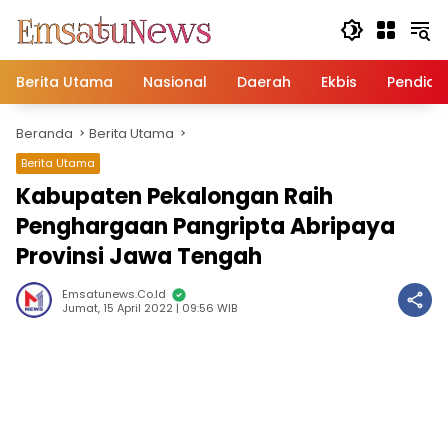
Langsung
ke
konten
Berita Utama
Nasional
Daerah
Ekbis
Pendidi
Beranda
Berita Utama
Berita Utama
Kabupaten Pekalongan Raih
Penghargaan Pangripta Abripaya
Provinsi Jawa Tengah
Emsatunews.co.id
Jumat, 15 April 2022 | 09:56 WIB