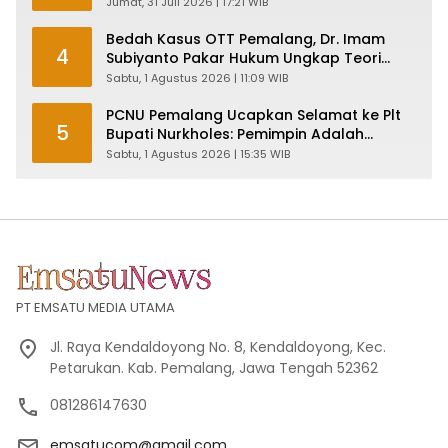
Pemalang
Jumat, 31 Juli 2026 | 17:21 WIB
Bedah Kasus OTT Pemalang, Dr. Imam
4
Subiyanto Pakar Hukum Ungkap Teori
Penyertaan KPK
Sabtu, 1 Agustus 2026 | 11:09 WIB
PCNU Pemalang Ucapkan Selamat ke Plt
5
Bupati Nurkholes: Pemimpin Adalah
Pelayan Rakyat!
Sabtu, 1 Agustus 2026 | 15:35 WIB
PT EMSATU MEDIA UTAMA
Jl. Raya Kendaldoyong No. 8, Kendaldoyong, Kec.
Petarukan. Kab. Pemalang, Jawa Tengah 52362
081286147630
emsatucom@gmail.com