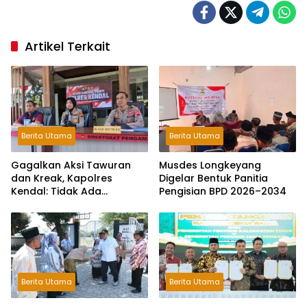
Artikel Terkait
Berita Utama
Berita Utama
Gagalkan Aksi Tawuran
Musdes Longkeyang
dan Kreak, Kapolres
Digelar Bentuk Panitia
Kendal: Tidak Ada
Pengisian BPD 2026–2034
Toleransi dan Ruang Bagi
Pelaku Kejahatan Jalanan
Berita Utama
Berita Utama