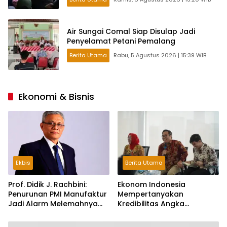
Air Sungai Comal Siap Disulap Jadi
Penyelamat Petani Pemalang
Berita Utama
Rabu, 5 Agustus 2026 | 15:39 WIB
Ekonomi & Bisnis
Ekbis
Berita Utama
Prof. Didik J. Rachbini:
Ekonom Indonesia
Penurunan PMI Manufaktur
Mempertanyakan
Jadi Alarm Melemahnya
Kredibilitas Angka
Industri Nasional
Pertumbuhan 5,61%:
Tumbuh Tapi Rapuh