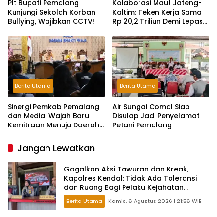
Plt Bupati Pemalang
Kolaborasi Maut Jateng-
Kunjungi Sekolah Korban
Kaltim: Teken Kerja Sama
Bullying, Wajibkan CCTV!
Rp 20,2 Triliun Demi Lepas
dari Ketergantungan Pusat
Berita Utama
Berita Utama
Sinergi Pemkab Pemalang
Air Sungai Comal Siap
dan Media: Wajah Baru
Disulap Jadi Penyelamat
Kemitraan Menuju Daerah
Petani Pemalang
Maju
Jangan Lewatkan
Gagalkan Aksi Tawuran dan Kreak,
Kapolres Kendal: Tidak Ada Toleransi
dan Ruang Bagi Pelaku Kejahatan
Jalanan
Berita Utama
Kamis, 6 Agustus 2026 | 21:56 WIB