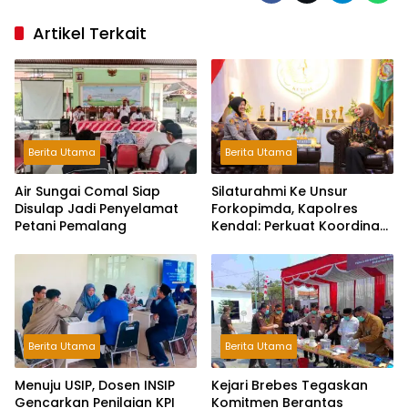
Artikel Terkait
Berita Utama
Berita Utama
Air Sungai Comal Siap
Silaturahmi Ke Unsur
Disulap Jadi Penyelamat
Forkopimda, Kapolres
Petani Pemalang
Kendal: Perkuat Koordinasi
dan Kerjasama
Berita Utama
Berita Utama
Menuju USIP, Dosen INSIP
Kejari Brebes Tegaskan
Gencarkan Penilaian KPI
Komitmen Berantas