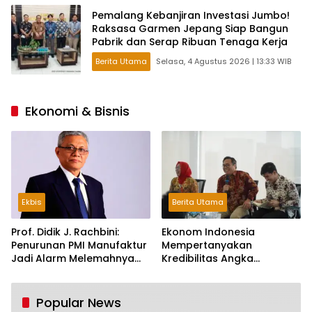
Pemalang Kebanjiran Investasi Jumbo!
Raksasa Garmen Jepang Siap Bangun
Pabrik dan Serap Ribuan Tenaga Kerja
Berita Utama
Selasa, 4 Agustus 2026 | 13:33 WIB
Ekonomi & Bisnis
Ekbis
Berita Utama
Prof. Didik J. Rachbini:
Ekonom Indonesia
Penurunan PMI Manufaktur
Mempertanyakan
Jadi Alarm Melemahnya
Kredibilitas Angka
Industri Nasional
Pertumbuhan 5,61%:
Tumbuh Tapi Rapuh
Popular News