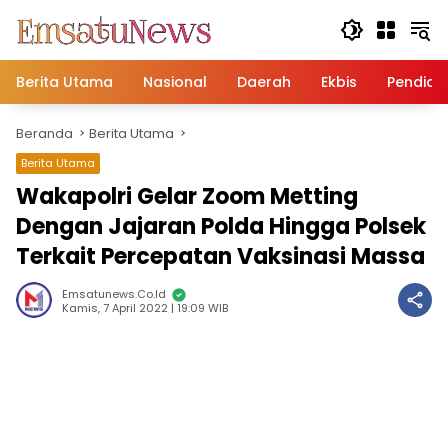
Langsung
ke
konten
Berita Utama
Nasional
Daerah
Ekbis
Pendidi
Beranda
Berita Utama
Berita Utama
Wakapolri Gelar Zoom Metting
Dengan Jajaran Polda Hingga Polsek
Terkait Percepatan Vaksinasi Massa
Emsatunews.co.id
Kamis, 7 April 2022 | 19:09 WIB