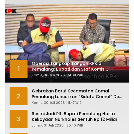
Operasi Tangkap Tangan KPK di
1
Pemalang: Bupati dan Staf Komisi
Antirasuah Ditetapkan Tersangka
Kamis, 30 Juli 2026 | 14:08 WIB
Gebrakan Baru! Kecamatan Comal
2
Pemalang Luncurkan “Sidata Comal” Demi
Layanan Publik Makin Ngebut
Kamis, 30 Juli 2026 | 11:47 WIB
Resmi Jadi Plt. Bupati Pemalang Harta
3
Kekayaan Nurkholes Sentuh Rp 12 Miliar
Jumat, 31 Juli 2026 | 20:40 WIB