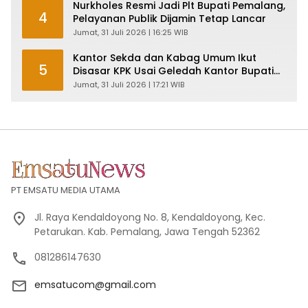
Nurkholes Resmi Jadi Plt Bupati Pemalang,
4
Pelayanan Publik Dijamin Tetap Lancar
Jumat, 31 Juli 2026 | 16:25 WIB
Kantor Sekda dan Kabag Umum Ikut
5
Disasar KPK Usai Geledah Kantor Bupati
Pemalang
Jumat, 31 Juli 2026 | 17:21 WIB
PT EMSATU MEDIA UTAMA
Jl. Raya Kendaldoyong No. 8, Kendaldoyong, Kec.
Petarukan. Kab. Pemalang, Jawa Tengah 52362
081286147630
emsatucom@gmail.com