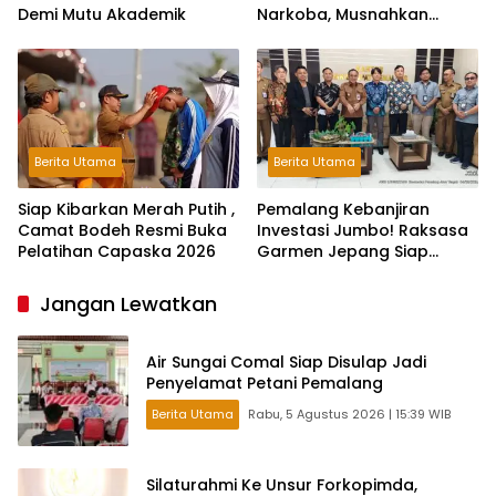
Demi Mutu Akademik
Narkoba, Musnahkan
Barang Bukti 30 Perkara
Berita Utama
Berita Utama
Siap Kibarkan Merah Putih ,
Pemalang Kebanjiran
Camat Bodeh Resmi Buka
Investasi Jumbo! Raksasa
Pelatihan Capaska 2026
Garmen Jepang Siap
Bangun Pabrik dan Serap
Ribuan Tenaga Kerja
Jangan Lewatkan
Air Sungai Comal Siap Disulap Jadi
Penyelamat Petani Pemalang
Berita Utama
Rabu, 5 Agustus 2026 | 15:39 WIB
Silaturahmi Ke Unsur Forkopimda,