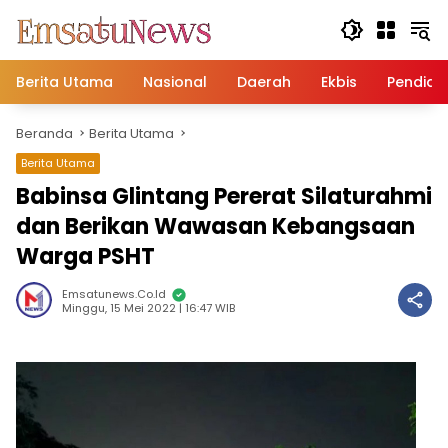
Langsung
ke
konten
Berita Utama
Nasional
Daerah
Ekbis
Pendidi
Beranda
Berita Utama
Berita Utama
Babinsa Glintang Pererat Silaturahmi
dan Berikan Wawasan Kebangsaan
Warga PSHT
Emsatunews.co.id
Minggu, 15 Mei 2022 | 16:47 WIB