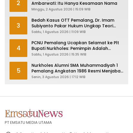
2
Ambarwati: Itu Hanya Kesamaan Nama
Minggu, 2 Agustus 2026 | 15:09 WIB
Bedah Kasus OTT Pemalang, Dr. Imam
3
Subiyanto Pakar Hukum Ungkap Teori
Penyertaan KPK
Sabtu, 1 Agustus 2026 | 11:09 WIB
PCNU Pemalang Ucapkan Selamat ke Plt
4
Bupati Nurkholes: Pemimpin Adalah
Pelayan Rakyat!
Sabtu, 1 Agustus 2026 | 15:35 WIB
Nurkholes Alumni SMA Muhammadiyah 1
5
Pemalang Angkatan 1986 Resmi Menjabat
Plt Bupati, Inilah Pesan Ketua Asmam 86
Senin, 3 Agustus 2026 | 17:12 WIB
PT EMSATU MEDIA UTAMA