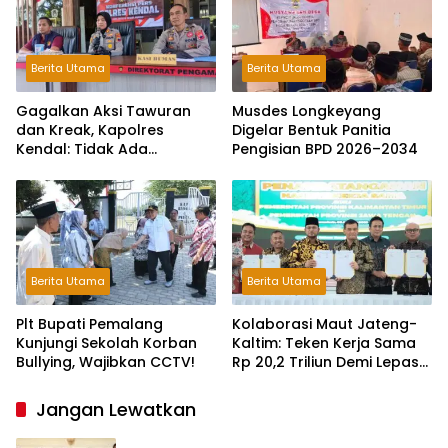
Berita Utama
Berita Utama
Gagalkan Aksi Tawuran
Musdes Longkeyang
dan Kreak, Kapolres
Digelar Bentuk Panitia
Kendal: Tidak Ada
Pengisian BPD 2026–2034
Toleransi dan Ruang Bagi
Pelaku Kejahatan Jalanan
Berita Utama
Berita Utama
Plt Bupati Pemalang
Kolaborasi Maut Jateng-
Kunjungi Sekolah Korban
Kaltim: Teken Kerja Sama
Bullying, Wajibkan CCTV!
Rp 20,2 Triliun Demi Lepas
dari Ketergantungan Pusat
Jangan Lewatkan