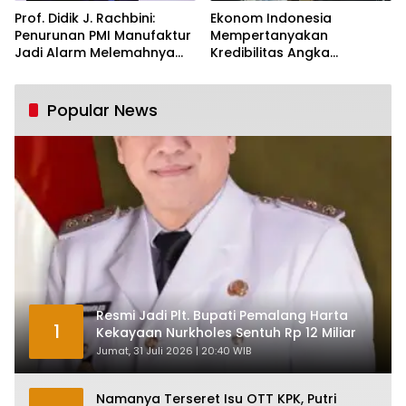
Prof. Didik J. Rachbini:
Ekonom Indonesia
Penurunan PMI Manufaktur
Mempertanyakan
Jadi Alarm Melemahnya
Kredibilitas Angka
Industri Nasional
Pertumbuhan 5,61%:
Tumbuh Tapi Rapuh
Popular News
Resmi Jadi Plt. Bupati Pemalang Harta
1
Kekayaan Nurkholes Sentuh Rp 12 Miliar
Jumat, 31 Juli 2026 | 20:40 WIB
Namanya Terseret Isu OTT KPK, Putri