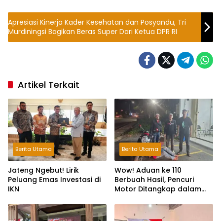
Apresiasi Kinerja Kader Kesehatan dan Posyandu, Tri
Murdiningsi Bagikan Beras Super Dari Ketua DPR RI
Artikel Terkait
Berita Utama
Berita Utama
Jateng Ngebut! Lirik
Wow! Aduan ke 110
Peluang Emas Investasi di
Berbuah Hasil, Pencuri
IKN
Motor Ditangkap dalam
Hitungan Jam