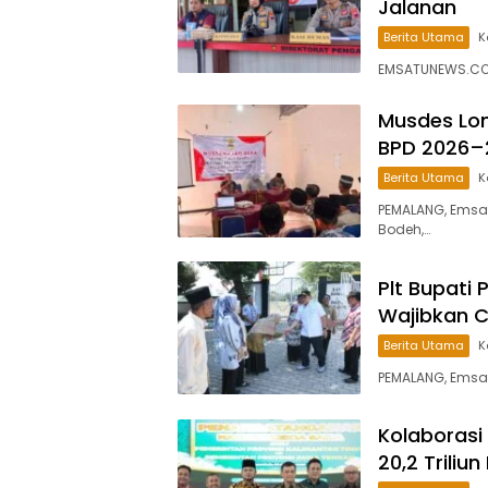
Jalanan
Berita Utama
K
EMSATUNEWS.CO.I
Musdes Lon
BPD 2026–
Berita Utama
K
PEMALANG, Emsa
Bodeh,…
Plt Bupati 
Wajibkan 
Berita Utama
K
PEMALANG, Emsa
Kolaborasi
20,2 Trili