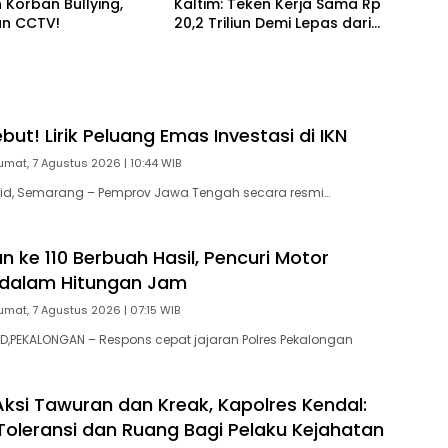
 Korban Bullying,
Kaltim: Teken Kerja Sama Rp
an CCTV!
20,2 Triliun Demi Lepas dari
Ketergantungan Pusat
ut! Lirik Peluang Emas Investasi di IKN
umat, 7 Agustus 2026 | 10:44 WIB
id, Semarang – Pemprov Jawa Tengah secara resmi…
 ke 110 Berbuah Hasil, Pencuri Motor
 dalam Hitungan Jam
umat, 7 Agustus 2026 | 07:15 WIB
,PEKALONGAN – Respons cepat jajaran Polres Pekalongan
ksi Tawuran dan Kreak, Kapolres Kendal:
Toleransi dan Ruang Bagi Pelaku Kejahatan