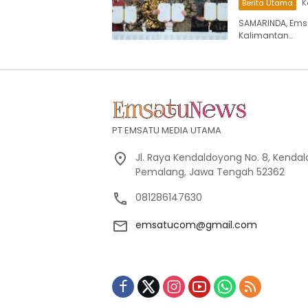
Berita Utama
K
SAMARINDA, Ems
Kalimantan…
PT EMSATU MEDIA UTAMA
Jl. Raya Kendaldoyong No. 8, Kendal
Pemalang, Jawa Tengah 52362
081286147630
emsatucom@gmail.com