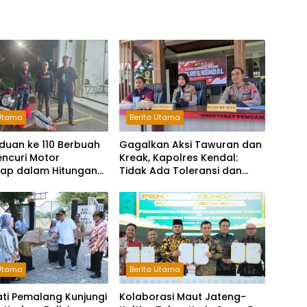
 Utama
Berita Utama
duan ke 110 Berbuah
Gagalkan Aksi Tawuran dan
Pencuri Motor
Kreak, Kapolres Kendal:
kap dalam Hitungan
Tidak Ada Toleransi dan
Ruang Bagi Pelaku
Kejahatan Jalanan
 Utama
Berita Utama
ati Pemalang Kunjungi
Kolaborasi Maut Jateng-