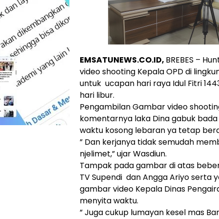
EMSATUNEWS.CO.ID,
BREBES – Hun
video shooting Kepala OPD di lingk
untuk ucapan hari raya Idul Fitri 14
hari libur.
Pengambilan Gambar video shootin
komentarnya laka Dina gabuk bada 
waktu kosong lebaran ya tetap ber
” Dan kerjanya tidak semudah memb
njelimet,” ujar Wasdiun.
Tampak pada gambar di atas beber
TV Supendi dan Angga Ariyo serta 
gambar video Kepala Dinas Pengair
menyita waktu.
” Juga cukup lumayan kesel mas Ba