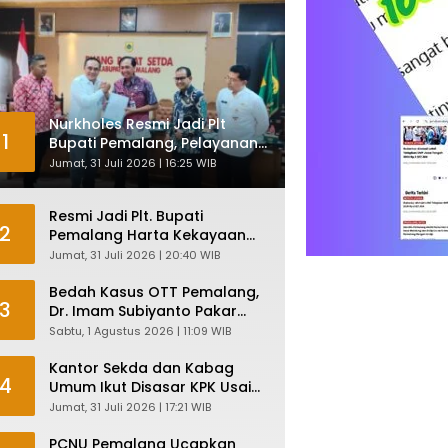
Nurkholes Resmi Jadi Plt
1
Bupati Pemalang, Pelayanan
Publik Dijamin Tetap Lancar
Jumat, 31 Juli 2026 | 16:25 WIB
Resmi Jadi Plt. Bupati
2
Pemalang Harta Kekayaan
Nurkholes Sentuh Rp 12 Miliar
Jumat, 31 Juli 2026 | 20:40 WIB
Bedah Kasus OTT Pemalang,
3
Dr. Imam Subiyanto Pakar
Hukum Ungkap Teori
Sabtu, 1 Agustus 2026 | 11:09 WIB
Penyertaan KPK
Kantor Sekda dan Kabag
4
Umum Ikut Disasar KPK Usai
Geledah Kantor Bupati
Jumat, 31 Juli 2026 | 17:21 WIB
Pemalang
PCNU Pemalang Ucapkan