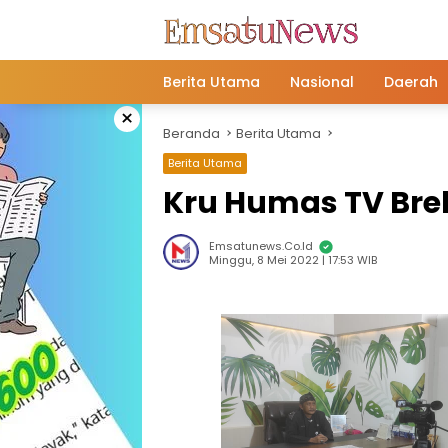
Langsung
ke
konten
Berita Utama
Nasional
Daerah
×
Beranda
Berita Utama
Berita Utama
Kru Humas TV Breb
Emsatunews.co.id
Minggu, 8 Mei 2022 | 17:53 WIB