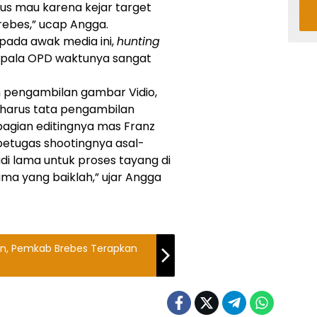
us mau karena kejar target
rebes,” ucap Angga.
pada awak media ini,
hunting
epala OPD waktunya sangat
m pengambilan gambar Vidio,
 harus tata pengambilan
bagian editingnya mas Franz
petugas shootingnya asal-
i lama untuk proses tayang di
ma yang baiklah,” ujar Angga
an, Pemkab Brebes Terapkan