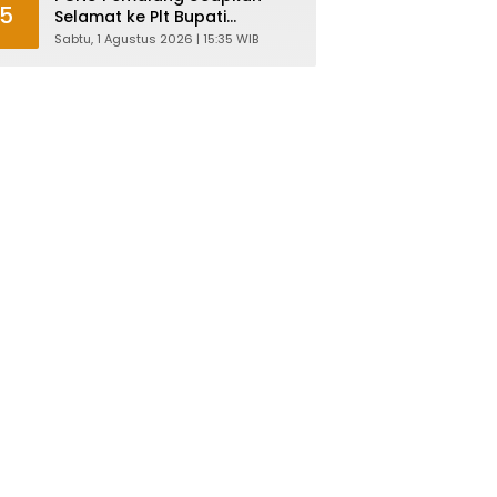
5
Selamat ke Plt Bupati
Nurkholes: Pemimpin Adalah
Sabtu, 1 Agustus 2026 | 15:35 WIB
Pelayan Rakyat!