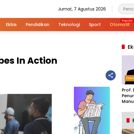
Jumat, 7 Agustus 2026
Ekbis
Pendidikan
Teknologi
Sport
Otomotif
Ek
es In Action
Ekbi
Prof. 
Penur
Manuf
Alar
Indus