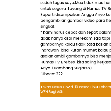
sudah tugas saya.Mau tidak mau har
untuk segera tayang di Humas TV B
Seperti disampaikan Angga Ariyo ke
pengambilan gambar video para K
singkat.
” Kami harus cepat dan tepat dala
tidak hanya asal merekam saja tapi
gambarnya kalau tidak tata kasian 
Indrawan bisa ikutan mumet kalau 
asalan ambil gambarnya bisa menjad
Humas TV Brebes kita saling kerjasa
Ariyo. (Bambang Sugiarto)
Dibaca:
222
Tekan Kasus Covid-19 Pasca Libur Lebar
WFH Bagi ASN