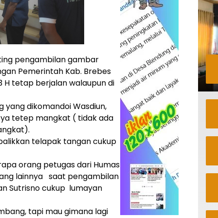
ting pengambilan gambar
ungan Pemerintah Kab. Brebes
43 H tetap berjalan walaupun di
g yang dikomandoi Wasdiun,
ya tetep mangkat ( tidak ada
angkat).
alikkan telapak tangan cukup
apa orang petugas dari Humas
yang lainnya saat pengambilan
an Sutrisno cukup lumayan
mbang, tapi mau gimana lagi