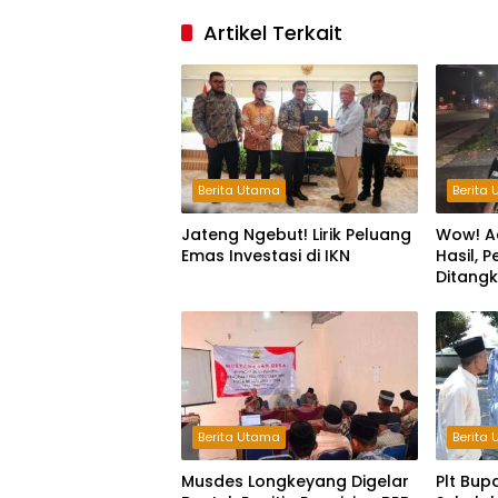
Artikel Terkait
Berita Utama
Berita
Jateng Ngebut! Lirik Peluang
Wow! A
Emas Investasi di IKN
Hasil, 
Ditang
Jam
Berita Utama
Berita
Musdes Longkeyang Digelar
Plt Bup