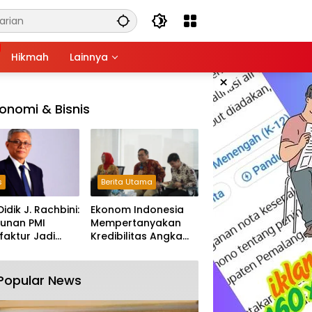
Hikmah
Lainnya
×
onomi & Bisnis
s
Berita Utama
Didik J. Rachbini:
Ekonom Indonesia
unan PMI
Mempertanyakan
aktur Jadi
Kredibilitas Angka
m Melemahnya
Pertumbuhan 5,61%:
tri Nasional
Tumbuh Tapi Rapuh
Popular News