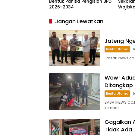
Bentuk Panitia Pengisian BPD
Sekolah
2026–2034
Wajibk
Jangan Lewatkan
Jateng Ngeb
Berita Utama
J
Emsatunews.co.
Wow! Aduan
Ditangkap
Berita Utama
J
EMSATNEWS.CO.ID
kembali…
Gagalkan A
Tidak Ada 