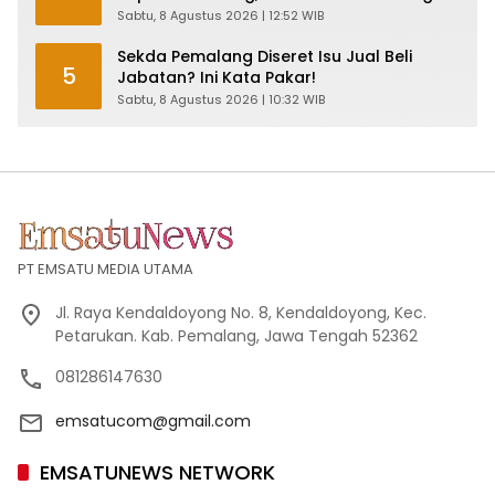
Legislatif
Sabtu, 8 Agustus 2026 | 12:52 WIB
Sekda Pemalang Diseret Isu Jual Beli
5
Jabatan? Ini Kata Pakar!
Sabtu, 8 Agustus 2026 | 10:32 WIB
PT EMSATU MEDIA UTAMA
Jl. Raya Kendaldoyong No. 8, Kendaldoyong, Kec.
Petarukan. Kab. Pemalang, Jawa Tengah 52362
081286147630
emsatucom@gmail.com
EMSATUNEWS NETWORK