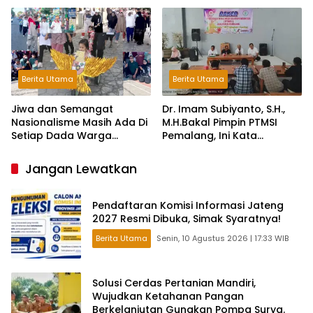
Berita Utama
Berita Utama
Jiwa dan Semangat
Dr. Imam Subiyanto, S.H.,
Nasionalisme Masih Ada Di
M.H.Bakal Pimpin PTMSI
Setiap Dada Warga
Pemalang, Ini Kata
Perumda Kendal
Pengurus!
Jangan Lewatkan
Pendaftaran Komisi Informasi Jateng
2027 Resmi Dibuka, Simak Syaratnya!
Berita Utama
Senin, 10 Agustus 2026 | 17:33 WIB
Solusi Cerdas Pertanian Mandiri,
Wujudkan Ketahanan Pangan
Berkelanjutan Gunakan Pompa Surya.