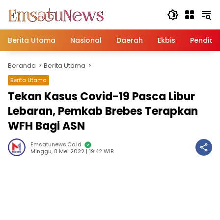
Langsung
ke
konten
Berita Utama
Nasional
Daerah
Ekbis
Pendidi
Beranda
Berita Utama
Berita Utama
Tekan Kasus Covid-19 Pasca Libur
Lebaran, Pemkab Brebes Terapkan
WFH Bagi ASN
Emsatunews.co.id
Minggu, 8 Mei 2022 | 19:42 WIB