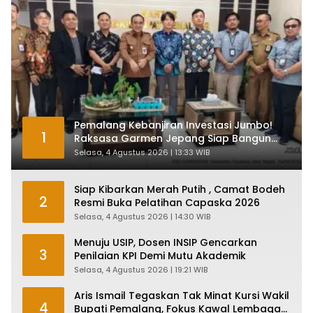
Pemalang Kebanjiran Investasi Jumbo!
1
Raksasa Garmen Jepang Siap Bangun
Pabrik dan Serap Ribuan Tenaga Kerja
Selasa, 4 Agustus 2026 | 13:33 WIB
Siap Kibarkan Merah Putih , Camat Bodeh
2
Resmi Buka Pelatihan Capaska 2026
Selasa, 4 Agustus 2026 | 14:30 WIB
Menuju USIP, Dosen INSIP Gencarkan
3
Penilaian KPI Demi Mutu Akademik
Selasa, 4 Agustus 2026 | 19:21 WIB
Aris Ismail Tegaskan Tak Minat Kursi Wakil
4
Bupati Pemalang, Fokus Kawal Lembaga