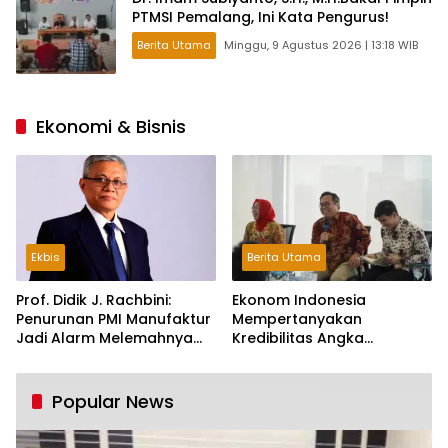
PTMSI Pemalang, Ini Kata Pengurus!
Berita Utama
Minggu, 9 Agustus 2026 | 13:18 WIB
Ekonomi & Bisnis
Ekbis
Berita Utama
Prof. Didik J. Rachbini:
Ekonom Indonesia
Penurunan PMI Manufaktur
Mempertanyakan
Jadi Alarm Melemahnya
Kredibilitas Angka
Industri Nasional
Pertumbuhan 5,61%:
Tumbuh Tapi Rapuh
Popular News