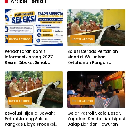
Artikel Terkait
Berita Utama
Berita Utama
Pendaftaran Komisi
Solusi Cerdas Pertanian
Informasi Jateng 2027
Mandiri, Wujudkan
Resmi Dibuka, Simak
Ketahanan Pangan
Syaratnya!
Berkelanjutan Gunakan
Pompa Surya.
Berita Utama
Berita Utama
Revolusi Hijau di Sawah:
Gelar Patroli Skala Besar,
Petani Jateng Sukses
Kapolres Kendal: Antisipasi
Pangkas Biaya Produksi
Balap Liar dan Tawuran
Berkat Pompa Surya