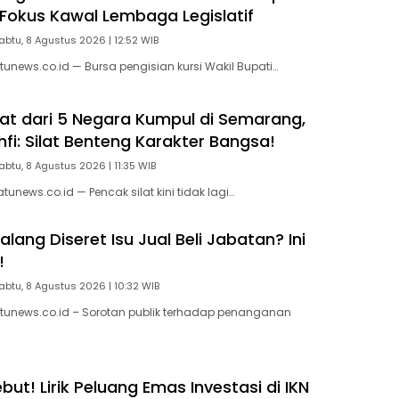
Fokus Kawal Lembaga Legislatif
abtu, 8 Agustus 2026 | 12:52 WIB
unews.co.id — Bursa pengisian kursi Wakil Bupati…
ilat dari 5 Negara Kumpul di Semarang,
fi: Silat Benteng Karakter Bangsa!
abtu, 8 Agustus 2026 | 11:35 WIB
news.co.id — Pencak silat kini tidak lagi…
ang Diseret Isu Jual Beli Jabatan? Ini
!
abtu, 8 Agustus 2026 | 10:32 WIB
tunews.co.id – Sorotan publik terhadap penanganan
ut! Lirik Peluang Emas Investasi di IKN