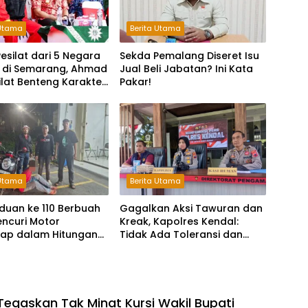
 Utama
Berita Utama
 Pesilat dari 5 Negara
Sekda Pemalang Diseret Isu
 di Semarang, Ahmad
Jual Beli Jabatan? Ini Kata
 Silat Benteng Karakter
Pakar!
!
 Utama
Berita Utama
duan ke 110 Berbuah
Gagalkan Aksi Tawuran dan
Pencuri Motor
Kreak, Kapolres Kendal:
kap dalam Hitungan
Tidak Ada Toleransi dan
Ruang Bagi Pelaku
Kejahatan Jalanan
 Tegaskan Tak Minat Kursi Wakil Bupati