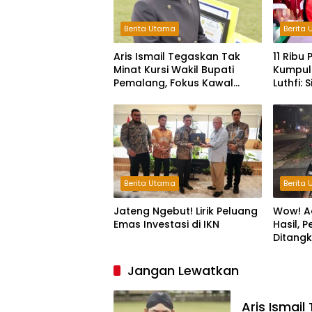
Berita Utama
Berita
Aris Ismail Tegaskan Tak
11 Ribu
Minat Kursi Wakil Bupati
Kumpul
Pemalang, Fokus Kawal
Luthfi:
Lembaga Legislatif
Bangsa
Berita Utama
Berita
Jateng Ngebut! Lirik Peluang
Wow! A
Emas Investasi di IKN
Hasil, 
Ditang
Jam
Jangan Lewatkan
Aris Ismail