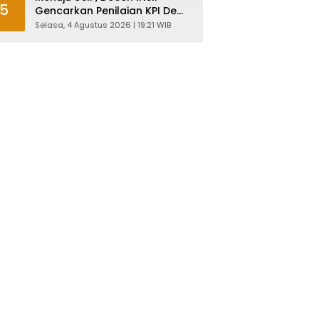
5
Gencarkan Penilaian KPI Demi
Mutu Akademik
Selasa, 4 Agustus 2026 | 19:21 WIB