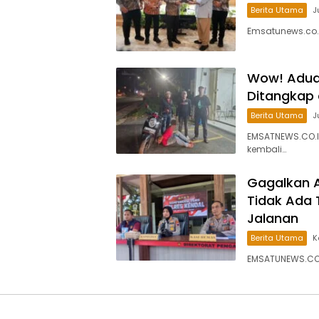
Berita Utama
J
Emsatunews.co.
Wow! Aduan
Ditangkap
Berita Utama
J
EMSATNEWS.CO.ID
kembali…
Gagalkan A
Tidak Ada 
Jalanan
Berita Utama
K
EMSATUNEWS.CO.I