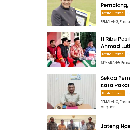
Pemalang, 
Berita Utama
S
PEMALANG, Emsat
11 Ribu Pes
Ahmad Luth
Berita Utama
S
SEMARANG, Emsatu
Sekda Pemal
Kata Pakar
Berita Utama
S
PEMALANG, Emsa
dugaan…
Jateng Ngeb