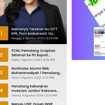
Namanya Terseret Isu OTT
1
KPK, Putri Ambarwati: Itu
Hanya Kesamaan Nama
Minggu, 2 Agustus 2026 | 15:09 WIB
PCNU Pemalang Ucapkan
2
Selamat ke Plt Bupati
Nurkholes: Pemimpin Adalah
Sabtu, 1 Agustus 2026 | 15:35 WIB
Pelayan Rakyat!
Nurkholes Alumni SMA
3
Muhammadiyah 1 Pemalang
Angkatan 1986 Resmi
Senin, 3 Agustus 2026 | 17:12 WIB
Menjabat Plt Bupati, Inilah
Pesan Ketua Asmam 86
Pemalang Kebanjiran
4
Investasi Jumbo! Raksasa
Garmen Jepang Siap Bangun
Selasa, 4 Agustus 2026 | 13:33 WIB
Pabrik dan Serap Ribuan
Tenaga Kerja
Menuju USIP, Dosen INSIP