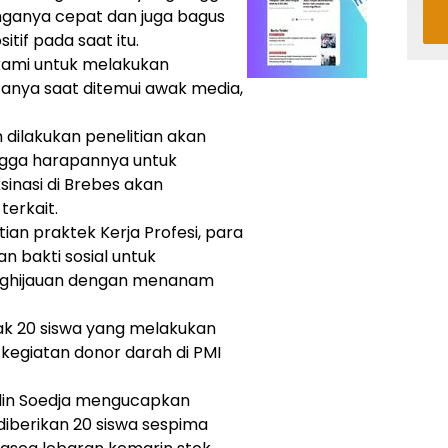
nganya cepat dan juga bagus
tif pada saat itu.
 kami untuk melakukan
tanya saat ditemui awak media,
 dilakukan penelitian akan
ngga harapannya untuk
inasi di Brebes akan
terkait.
ian praktek Kerja Profesi, para
n bakti sosial untuk
nghijauan dengan menanam
ak 20 siswa yang melakukan
 kegiatan donor darah di PMI
din Soedja mengucapkan
diberikan 20 siswa sespima