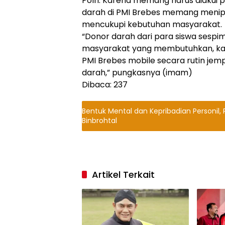
Polri. Karena memang harus diakui 
darah di PMI Brebes memang menipis
mencukupi kebutuhan masyarakat.
“Donor darah dari para siswa sespim
masyarakat yang membutuhkan, ka
PMI Brebes mobile secara rutin jem
darah,” pungkasnya (imam)
Dibaca:
237
Bentuk Mental dan Kepribadian Personil,
Binbrohtal
Artikel Terkait