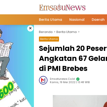
Langsung
ke
konten
Berita Utama
Nasional
Daerah
×
Beranda
Berita Utama
Berita Utama
Sejumlah 20 Peser
Angkatan 67 Gela
di PMI Brebes
Emsatunews.co.id
Kamis, 19 Mei 2022 | 13:48 WIB