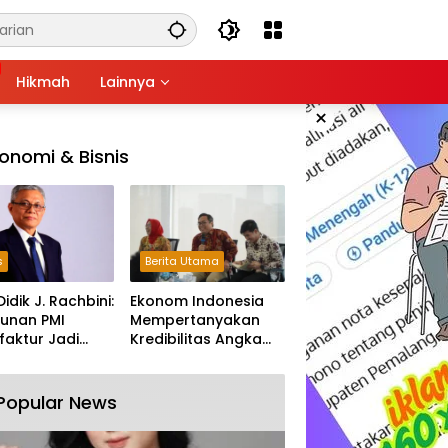
Hikmah
Lainnya
×
onomi & Bisnis
s
Berita Utama
Didik J. Rachbini:
Ekonom Indonesia
unan PMI
Mempertanyakan
aktur Jadi
Kredibilitas Angka
m Melemahnya
Pertumbuhan 5,61%:
tri Nasional
Tumbuh Tapi Rapuh
Popular News