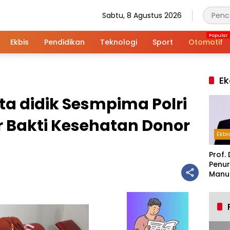
Sabtu, 8 Agustus 2026
Ekbis
Pendidikan
Teknologi
Sport
Otomotif
Ek
ta didik Sesmpima Polri
r Bakti Kesehatan Donor
Ekbi
Prof. 
Penur
Manuf
Alar
Indus