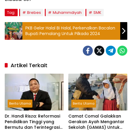
Tag:
Brebes
Muhammdiyah
SMK
PKB Gelar Halal Bi Halal, Perkenalkan Bacalon
Bupati Pemalang Untuk Pilkada 2024
Artikel Terkait
Berita Utama
Berita Utama
Dr. Handi Risza: Reformasi
Camat Comal Galakkan
Pendidikan Tinggi yang
Gerakan Ayah Mengantar
Bermutu dan Terintegrasi
Sekolah (GAMAS) Untuk