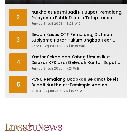
Nurkholes Resmi Jadi Plt Bupati Pemalang,
2
Pelayanan Publik Dijamin Tetap Lancar
Jumat, 31 Juli 2026 | 16:25 WIB
Bedah Kasus OTT Pemalang, Dr. Imam
3
Subiyanto Pakar Hukum Ungkap Teori
Penyertaan KPK
Sabtu, 1 Agustus 2026 | 11:09 WIB
Kantor Sekda dan Kabag Umum Ikut
4
Disasar KPK Usai Geledah Kantor Bupati
Pemalang
Jumat, 31 Juli 2026 | 17:21 WIB
PCNU Pemalang Ucapkan Selamat ke Plt
5
Bupati Nurkholes: Pemimpin Adalah
Pelayan Rakyat!
Sabtu, 1 Agustus 2026 | 15:35 WIB