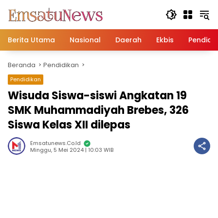
Langsung
ke
konten
Berita Utama
Nasional
Daerah
Ekbis
Pendidi
Beranda
Pendidikan
Pendidikan
Wisuda Siswa-siswi Angkatan 19
SMK Muhammadiyah Brebes, 326
Siswa Kelas XII dilepas
Emsatunews.co.id
Minggu, 5 Mei 2024 | 10:03 WIB