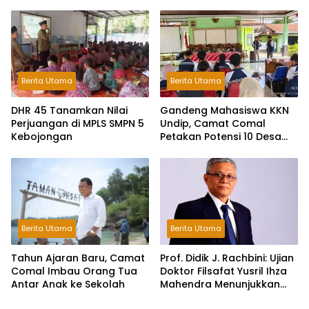
Menuju Indonesia Emas
Membangun Karakter
2045
Anak dan Ketahanan
Keluarga di Pemalang
Berita Utama
Berita Utama
DHR 45 Tanamkan Nilai
Gandeng Mahasiswa KKN
Perjuangan di MPLS SMPN 5
Undip, Camat Comal
Kebojongan
Petakan Potensi 10 Desa
Menuju “Comal HEBAT”
Berita Utama
Berita Utama
Tahun Ajaran Baru, Camat
Prof. Didik J. Rachbini: Ujian
Comal Imbau Orang Tua
Doktor Filsafat Yusril Ihza
Antar Anak ke Sekolah
Mahendra Menunjukkan
Pentingnya Tradisi