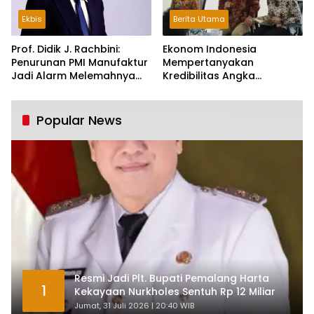
Ekbis
Berita Utama
Prof. Didik J. Rachbini:
Ekonom Indonesia
Penurunan PMI Manufaktur
Mempertanyakan
Jadi Alarm Melemahnya
Kredibilitas Angka
Industri Nasional
Pertumbuhan 5,61%:
Tumbuh Tapi Rapuh
Popular News
Resmi Jadi Plt. Bupati Pemalang Harta
1
Kekayaan Nurkholes Sentuh Rp 12 Miliar
Jumat, 31 Juli 2026 | 20:40 WIB