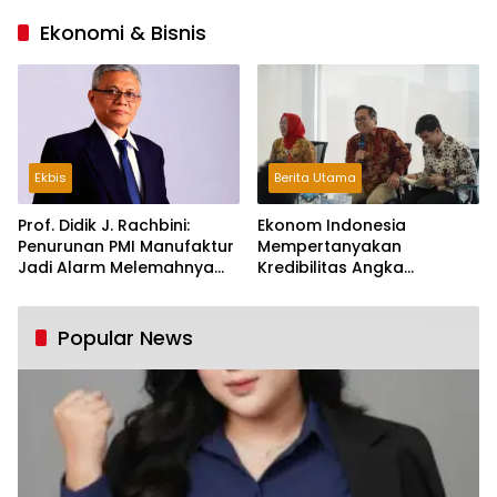
Ekonomi & Bisnis
Ekbis
Berita Utama
Prof. Didik J. Rachbini:
Ekonom Indonesia
Penurunan PMI Manufaktur
Mempertanyakan
Jadi Alarm Melemahnya
Kredibilitas Angka
Industri Nasional
Pertumbuhan 5,61%:
Tumbuh Tapi Rapuh
Popular News