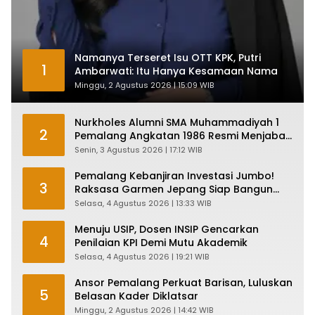
Namanya Terseret Isu OTT KPK, Putri
1
Ambarwati: Itu Hanya Kesamaan Nama
Minggu, 2 Agustus 2026 | 15:09 WIB
Nurkholes Alumni SMA Muhammadiyah 1
2
Pemalang Angkatan 1986 Resmi Menjabat
Plt Bupati, Inilah Pesan Ketua Asmam 86
Senin, 3 Agustus 2026 | 17:12 WIB
Pemalang Kebanjiran Investasi Jumbo!
3
Raksasa Garmen Jepang Siap Bangun
Pabrik dan Serap Ribuan Tenaga Kerja
Selasa, 4 Agustus 2026 | 13:33 WIB
Menuju USIP, Dosen INSIP Gencarkan
4
Penilaian KPI Demi Mutu Akademik
Selasa, 4 Agustus 2026 | 19:21 WIB
Ansor Pemalang Perkuat Barisan, Luluskan
5
Belasan Kader Diklatsar
Minggu, 2 Agustus 2026 | 14:42 WIB