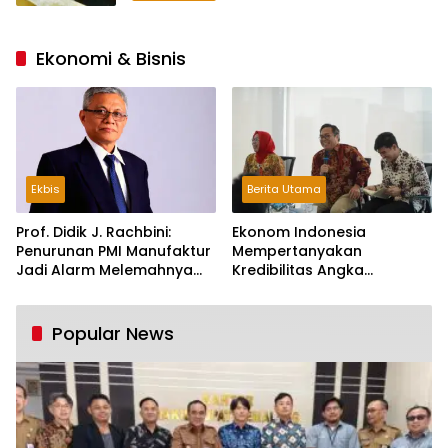
Ekonomi & Bisnis
Ekbis
Berita Utama
Prof. Didik J. Rachbini:
Ekonom Indonesia
Penurunan PMI Manufaktur
Mempertanyakan
Jadi Alarm Melemahnya
Kredibilitas Angka
Industri Nasional
Pertumbuhan 5,61%:
Tumbuh Tapi Rapuh
Popular News