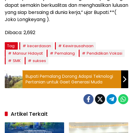
dapat semakin berkualitas dan menghasilkan lulusan
yang siap bersaing di dunia kerja,” ujar Bupati.**(
Joko Longkeyang ).
Dibaca:
2,692
Tag:
kecerdasan
Kewirausahaan
Mansur Hidayat
Pemalang
Pendidikan Vokasi
SMK
sukses
Bupati Pemalang Dorong Adopsi Teknologi
Pertanian untuk Gaet Generasi Muda
Artikel Terkait