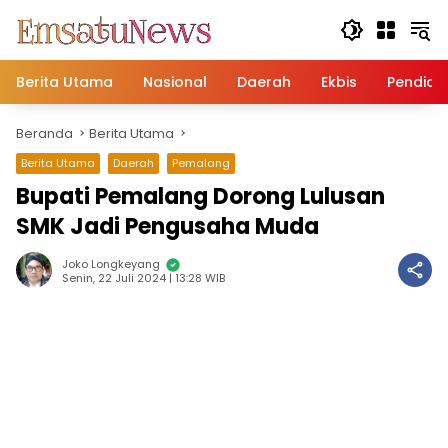
Langsung
ke
konten
Berita Utama
Nasional
Daerah
Ekbis
Pendidi
Beranda
Berita Utama
Berita Utama
Daerah
Pemalang
Bupati Pemalang Dorong Lulusan
SMK Jadi Pengusaha Muda
Joko Longkeyang
Senin, 22 Juli 2024 | 13:28 WIB