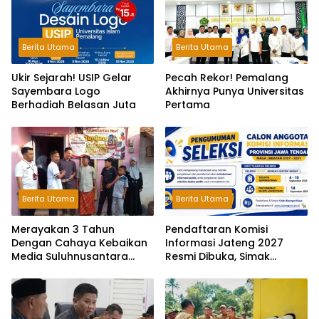
Berita Utama
Berita Utama
Ukir Sejarah! USIP Gelar
Pecah Rekor! Pemalang
Sayembara Logo
Akhirnya Punya Universitas
Berhadiah Belasan Juta
Pertama
Berita Utama
Berita Utama
Merayakan 3 Tahun
Pendaftaran Komisi
Dengan Cahaya Kebaikan
Informasi Jateng 2027
Media Suluhnusantara
Resmi Dibuka, Simak
Gelar Tasyakuran dan
Syaratnya!
Santunan Anak Yatim