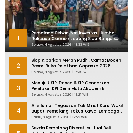
Pemalang Kebanjiran Investasi Jumbo!
1
Raksasa Garmen Jepang Siap Bangun
Pabrik dan Serap Ribuan Tenaga Kerja
Selasa, 4 Agustus 2026 | 13:33 WIB
Siap Kibarkan Merah Putih , Camat Bodeh
2
Resmi Buka Pelatihan Capaska 2026
Selasa, 4 Agustus 2026 | 14:30 WIB
Menuju USIP, Dosen INSIP Gencarkan
3
Penilaian KPI Demi Mutu Akademik
Selasa, 4 Agustus 2026 | 19:21 WIB
Aris Ismail Tegaskan Tak Minat Kursi Wakil
4
Bupati Pemalang, Fokus Kawal Lembaga
Legislatif
Sabtu, 8 Agustus 2026 | 12:52 WIB
Sekda Pemalang Diseret Isu Jual Beli