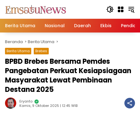
Langsung
ke
konten
Berita Utama
Nasional
Daerah
Ekbis
Pendidi
Beranda
Berita Utama
Berita Utama
Brebes
BPBD Brebes Bersama Pemdes
Pangebatan Perkuat Kesiapsiagaan
Masyarakat Lewat Pembinaan
Destana 2025
Eryanto
Kamis, 9 Oktober 2025 | 12:45 WIB