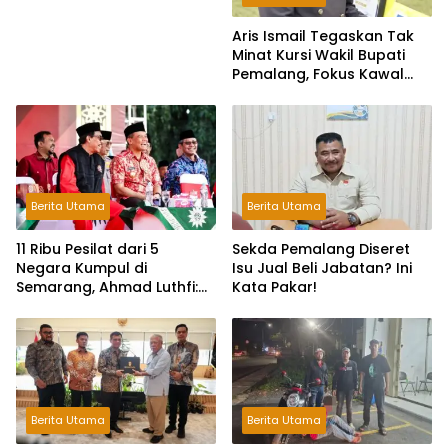
Aris Ismail Tegaskan Tak
Minat Kursi Wakil Bupati
Pemalang, Fokus Kawal
Lembaga Legislatif
Berita Utama
Berita Utama
11 Ribu Pesilat dari 5
Sekda Pemalang Diseret
Negara Kumpul di
Isu Jual Beli Jabatan? Ini
Semarang, Ahmad Luthfi:
Kata Pakar!
Silat Benteng Karakter
Bangsa!
Berita Utama
Berita Utama