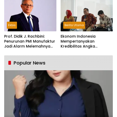
Ekbis
Berita Utama
Prof. Didik J. Rachbini:
Ekonom Indonesia
Penurunan PMI Manufaktur
Mempertanyakan
Jadi Alarm Melemahnya
Kredibilitas Angka
Industri Nasional
Pertumbuhan 5,61%:
Tumbuh Tapi Rapuh
Popular News