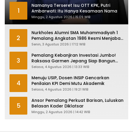
Namanya Terseret Isu OTT KPK, Putri
1
Ambarwati: Itu Hanya Kesamaan Nama
Minggu, 2 Agustus 2026 | 15:09 WIB
Nurkholes Alumni SMA Muhammadiyah 1
2
Pemalang Angkatan 1986 Resmi Menjabat
Plt Bupati, Inilah Pesan Ketua Asmam 86
Senin, 3 Agustus 2026 | 17:12 WIB
Pemalang Kebanjiran Investasi Jumbo!
3
Raksasa Garmen Jepang Siap Bangun
Pabrik dan Serap Ribuan Tenaga Kerja
Selasa, 4 Agustus 2026 | 13:33 WIB
Menuju USIP, Dosen INSIP Gencarkan
4
Penilaian KPI Demi Mutu Akademik
Selasa, 4 Agustus 2026 | 19:21 WIB
Ansor Pemalang Perkuat Barisan, Luluskan
5
Belasan Kader Diklatsar
Minggu, 2 Agustus 2026 | 14:42 WIB