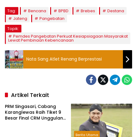
Tag:
Bencana
BPBD
Brebes
Destana
Jateng
Pangebatan
Topik:
Pemdes Pangebatan Perkuat Kesiapsiagaan Masyarakat
Lewat Pembinaan Kebencanaan
Nata Sang Atlet Renang Berprestasi
Artikel Terkait
PRM Singasari, Cabang
Karanglewas Raih Tiket 9
Besar Final CRM Unggulan
Jateng 2026
Berita Utama