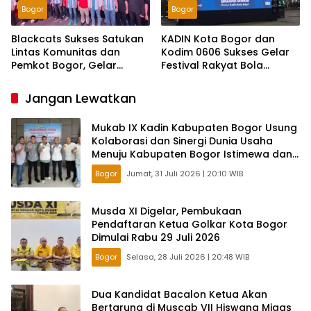
Bogor
Bogor
Blackcats Sukses Satukan
KADIN Kota Bogor dan
Lintas Komunitas dan
Kodim 0606 Sukses Gelar
Pemkot Bogor, Gelar
Festival Rakyat Bola
Nobar Pildun Dihadiri
Gembira 2026, Gerakkan
Ribuan Orang
Ekonomi UMKM Lewat
Jangan Lewatkan
Nobar Piala Dunia
Mukab IX Kadin Kabupaten Bogor Usung
Kolaborasi dan Sinergi Dunia Usaha
Menuju Kabupaten Bogor Istimewa dan
Berkelanjutan
Bogor
Jumat, 31 Juli 2026 | 20:10 WIB
Musda XI Digelar, Pembukaan
Pendaftaran Ketua Golkar Kota Bogor
Dimulai Rabu 29 Juli 2026
Bogor
Selasa, 28 Juli 2026 | 20:48 WIB
Dua Kandidat Bacalon Ketua Akan
Bertarung di Muscab VII Hiswana Migas