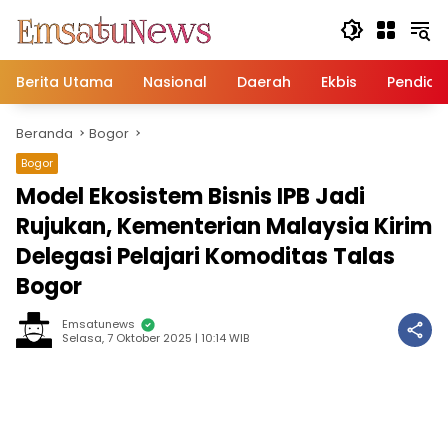
Langsung
ke
konten
Berita Utama
Nasional
Daerah
Ekbis
Pendidi
Beranda
Bogor
Bogor
Model Ekosistem Bisnis IPB Jadi
Rujukan, Kementerian Malaysia Kirim
Delegasi Pelajari Komoditas Talas
Bogor
Emsatunews
Selasa, 7 Oktober 2025 | 10:14 WIB