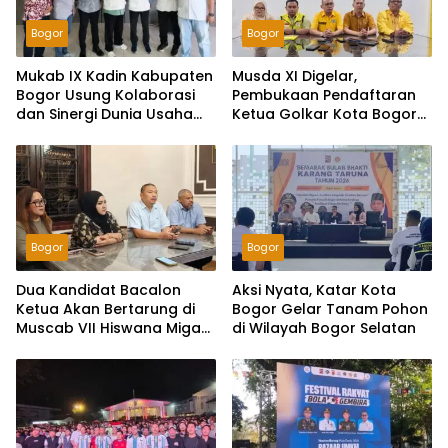
Bogor
Bogor
Mukab IX Kadin Kabupaten
Musda XI Digelar,
Bogor Usung Kolaborasi
Pembukaan Pendaftaran
dan Sinergi Dunia Usaha
Ketua Golkar Kota Bogor
Menuju Kabupaten Bogor
Dimulai Rabu 29 Juli 2026
Istimewa dan
Berkelanjutan
Bogor
Bogor
Dua Kandidat Bacalon
Aksi Nyata, Katar Kota
Ketua Akan Bertarung di
Bogor Gelar Tanam Pohon
Muscab VII Hiswana Migas
di Wilayah Bogor Selatan
DPC Bogor