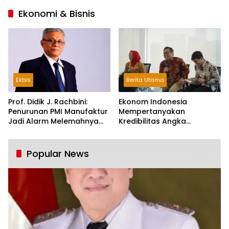
Ekonomi & Bisnis
Ekbis
Berita Utama
Prof. Didik J. Rachbini:
Ekonom Indonesia
Penurunan PMI Manufaktur
Mempertanyakan
Jadi Alarm Melemahnya
Kredibilitas Angka
Industri Nasional
Pertumbuhan 5,61%:
Tumbuh Tapi Rapuh
Popular News