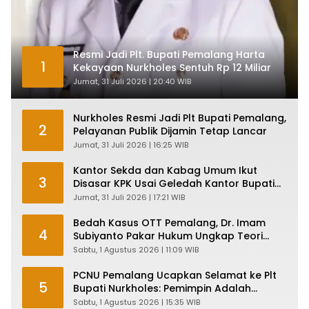
Resmi Jadi Plt. Bupati Pemalang Harta
1
Kekayaan Nurkholes Sentuh Rp 12 Miliar
Jumat, 31 Juli 2026 | 20:40 WIB
Nurkholes Resmi Jadi Plt Bupati Pemalang,
2
Pelayanan Publik Dijamin Tetap Lancar
Jumat, 31 Juli 2026 | 16:25 WIB
Kantor Sekda dan Kabag Umum Ikut
3
Disasar KPK Usai Geledah Kantor Bupati
Pemalang
Jumat, 31 Juli 2026 | 17:21 WIB
Bedah Kasus OTT Pemalang, Dr. Imam
4
Subiyanto Pakar Hukum Ungkap Teori
Penyertaan KPK
Sabtu, 1 Agustus 2026 | 11:09 WIB
PCNU Pemalang Ucapkan Selamat ke Plt
5
Bupati Nurkholes: Pemimpin Adalah
Pelayan Rakyat!
Sabtu, 1 Agustus 2026 | 15:35 WIB