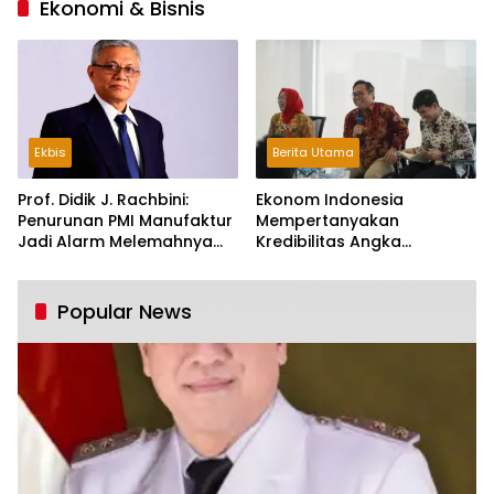
Ekonomi & Bisnis
Ekbis
Berita Utama
Prof. Didik J. Rachbini:
Ekonom Indonesia
Penurunan PMI Manufaktur
Mempertanyakan
Jadi Alarm Melemahnya
Kredibilitas Angka
Industri Nasional
Pertumbuhan 5,61%:
Tumbuh Tapi Rapuh
Popular News