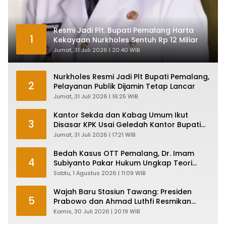
Resmi Jadi Plt. Bupati Pemalang Harta
1
Kekayaan Nurkholes Sentuh Rp 12 Miliar
Jumat, 31 Juli 2026 | 20:40 WIB
Nurkholes Resmi Jadi Plt Bupati Pemalang,
2
Pelayanan Publik Dijamin Tetap Lancar
Jumat, 31 Juli 2026 | 16:25 WIB
Kantor Sekda dan Kabag Umum Ikut
3
Disasar KPK Usai Geledah Kantor Bupati
Pemalang
Jumat, 31 Juli 2026 | 17:21 WIB
Bedah Kasus OTT Pemalang, Dr. Imam
4
Subiyanto Pakar Hukum Ungkap Teori
Penyertaan KPK
Sabtu, 1 Agustus 2026 | 11:09 WIB
Wajah Baru Stasiun Tawang: Presiden
5
Prabowo dan Ahmad Luthfi Resmikan
Heritage Jateng yang Lebih Tangguh
Kamis, 30 Juli 2026 | 20:19 WIB