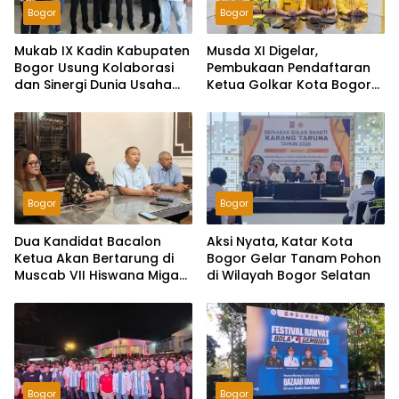
Bogor
Bogor
Mukab IX Kadin Kabupaten
Musda XI Digelar,
Bogor Usung Kolaborasi
Pembukaan Pendaftaran
dan Sinergi Dunia Usaha
Ketua Golkar Kota Bogor
Menuju Kabupaten Bogor
Dimulai Rabu 29 Juli 2026
Istimewa dan
Berkelanjutan
Bogor
Bogor
Dua Kandidat Bacalon
Aksi Nyata, Katar Kota
Ketua Akan Bertarung di
Bogor Gelar Tanam Pohon
Muscab VII Hiswana Migas
di Wilayah Bogor Selatan
DPC Bogor
Bogor
Bogor