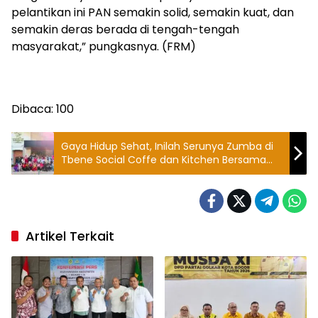
pelantikan ini PAN semakin solid, semakin kuat, dan
semakin deras berada di tengah-tengah
masyarakat,” pungkasnya. (FRM)
Dibaca:
100
Gaya Hidup Sehat, Inilah Serunya Zumba di
Tbene Social Coffe dan Kitchen Bersama
Komunitas di Bogor
Artikel Terkait