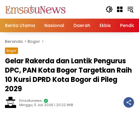
Langsung
ke
konten
Berita Utama
Nasional
Daerah
Ekbis
Pendidi
Beranda
Bogor
Bogor
Gelar Rakerda dan Lantik Pengurus
DPC, PAN Kota Bogor Targetkan Raih
10 Kursi DPRD Kota Bogor di Pileg
2029
Emsatunews
Minggu, 5 Juli 2026 | 20:22 WIB