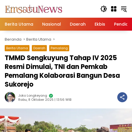
Langsung
ke
konten
Berita Utama
Nasional
Daerah
Ekbis
Pendidi
Beranda
Berita Utama
Berita Utama
Daerah
Pemalang
TMMD Sengkuyung Tahap IV 2025
Resmi Dimulai, TNI dan Pemkab
Pemalang Kolaborasi Bangun Desa
Sukorejo
Joko Longkeyang
Rabu, 8 Oktober 2025 | 13:56 WIB