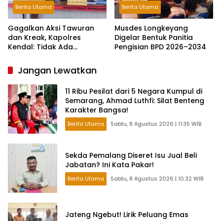
Berita Utama
Berita Utama
Gagalkan Aksi Tawuran
Musdes Longkeyang
dan Kreak, Kapolres
Digelar Bentuk Panitia
Kendal: Tidak Ada
Pengisian BPD 2026–2034
Toleransi dan Ruang Bagi
Pelaku Kejahatan Jalanan
Jangan Lewatkan
11 Ribu Pesilat dari 5 Negara Kumpul di
Semarang, Ahmad Luthfi: Silat Benteng
Karakter Bangsa!
Berita Utama
Sabtu, 8 Agustus 2026 | 11:35 WIB
Sekda Pemalang Diseret Isu Jual Beli
Jabatan? Ini Kata Pakar!
Berita Utama
Sabtu, 8 Agustus 2026 | 10:32 WIB
Jateng Ngebut! Lirik Peluang Emas