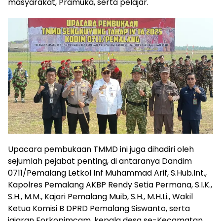
masyarakat, Pramuka, serta pelajar.
Upacara pembukaan TMMD ini juga dihadiri oleh
sejumlah pejabat penting, di antaranya Dandim
0711/Pemalang Letkol Inf Muhammad Arif, S.Hub.Int.,
Kapolres Pemalang AKBP Rendy Setia Permana, S.I.K.,
S.H., M.M., Kajari Pemalang Muib, S.H., M.H.Li., Wakil
Ketua Komisi B DPRD Pemalang Siswanto, serta
jajaran Forkopimcam, kepala desa se-Kecamatan