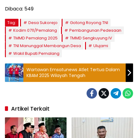
Dibaca:
549
Tag:
Desa Sukorejo
Gotong Royong TNI
Kodim 0711/Pemalang
Pembangunan Pedesaan
TMMD Pemalang 2025
TMMD Sengkuyung IV
TNI Manunggal Membangun Desa
Ulujami
Wakil Bupati Pemalang
Wartawan Emsatunews Atlet Tertua Dalam
KBAM 2025 Wilayah Tengah
Artikel Terkait