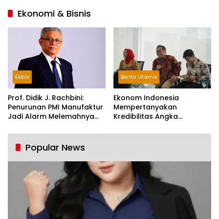
Ekonomi & Bisnis
Ekbis
Berita Utama
Prof. Didik J. Rachbini:
Ekonom Indonesia
Penurunan PMI Manufaktur
Mempertanyakan
Jadi Alarm Melemahnya
Kredibilitas Angka
Industri Nasional
Pertumbuhan 5,61%:
Tumbuh Tapi Rapuh
Popular News