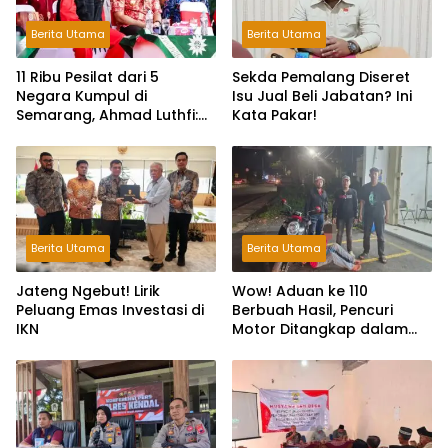
Berita Utama
Berita Utama
11 Ribu Pesilat dari 5
Sekda Pemalang Diseret
Negara Kumpul di
Isu Jual Beli Jabatan? Ini
Semarang, Ahmad Luthfi:
Kata Pakar!
Silat Benteng Karakter
Bangsa!
Berita Utama
Berita Utama
Jateng Ngebut! Lirik
Wow! Aduan ke 110
Peluang Emas Investasi di
Berbuah Hasil, Pencuri
IKN
Motor Ditangkap dalam
Hitungan Jam