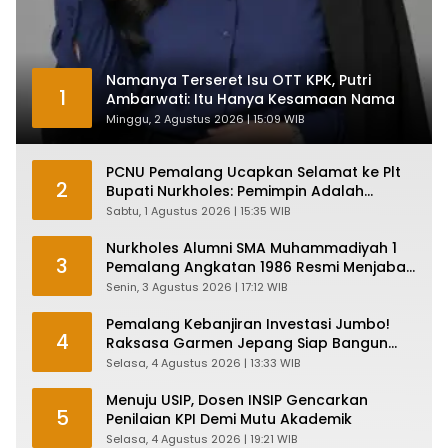
Namanya Terseret Isu OTT KPK, Putri
1
Ambarwati: Itu Hanya Kesamaan Nama
Minggu, 2 Agustus 2026 | 15:09 WIB
PCNU Pemalang Ucapkan Selamat ke Plt
2
Bupati Nurkholes: Pemimpin Adalah
Pelayan Rakyat!
Sabtu, 1 Agustus 2026 | 15:35 WIB
Nurkholes Alumni SMA Muhammadiyah 1
3
Pemalang Angkatan 1986 Resmi Menjabat
Plt Bupati, Inilah Pesan Ketua Asmam 86
Senin, 3 Agustus 2026 | 17:12 WIB
Pemalang Kebanjiran Investasi Jumbo!
4
Raksasa Garmen Jepang Siap Bangun
Pabrik dan Serap Ribuan Tenaga Kerja
Selasa, 4 Agustus 2026 | 13:33 WIB
Menuju USIP, Dosen INSIP Gencarkan
5
Penilaian KPI Demi Mutu Akademik
Selasa, 4 Agustus 2026 | 19:21 WIB