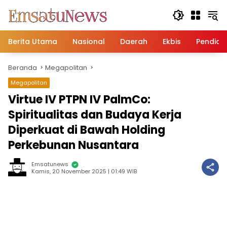
Langsung
ke
konten
Berita Utama
Nasional
Daerah
Ekbis
Pendidi
Beranda
Megapolitan
Megapolitan
Virtue IV PTPN IV PalmCo:
Spiritualitas dan Budaya Kerja
Diperkuat di Bawah Holding
Perkebunan Nusantara
Emsatunews
Kamis, 20 November 2025 | 01:49 WIB