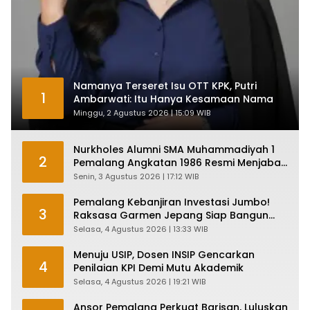
Namanya Terseret Isu OTT KPK, Putri
1
Ambarwati: Itu Hanya Kesamaan Nama
Minggu, 2 Agustus 2026 | 15:09 WIB
Nurkholes Alumni SMA Muhammadiyah 1
2
Pemalang Angkatan 1986 Resmi Menjabat
Plt Bupati, Inilah Pesan Ketua Asmam 86
Senin, 3 Agustus 2026 | 17:12 WIB
Pemalang Kebanjiran Investasi Jumbo!
3
Raksasa Garmen Jepang Siap Bangun
Pabrik dan Serap Ribuan Tenaga Kerja
Selasa, 4 Agustus 2026 | 13:33 WIB
Menuju USIP, Dosen INSIP Gencarkan
4
Penilaian KPI Demi Mutu Akademik
Selasa, 4 Agustus 2026 | 19:21 WIB
Ansor Pemalang Perkuat Barisan, Luluskan