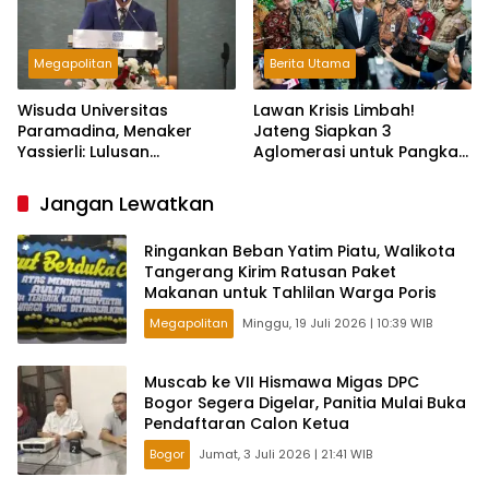
Megapolitan
Berita Utama
Wisuda Universitas
Lawan Krisis Limbah!
Paramadina, Menaker
Jateng Siapkan 3
Yassierli: Lulusan
Aglomerasi untuk Pangkas
Perguruan Tinggi Harus
3.000 Ton Sampah Per Hari
Miliki Strategi Triple
Jangan Lewatkan
Readiness
Ringankan Beban Yatim Piatu, Walikota
Tangerang Kirim Ratusan Paket
Makanan untuk Tahlilan Warga Poris
Megapolitan
Minggu, 19 Juli 2026 | 10:39 WIB
Muscab ke VII Hismawa Migas DPC
Bogor Segera Digelar, Panitia Mulai Buka
Pendaftaran Calon Ketua
Bogor
Jumat, 3 Juli 2026 | 21:41 WIB