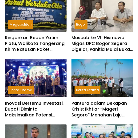
Megapolitan
Bogor
Ringankan Beban Yatim
Muscab ke VII Hismawa
Piatu, Walikota Tangerang
Migas DPC Bogor Segera
Kirim Ratusan Paket
Digelar, Panitia Mulai Buka
Makanan untuk Tahlilan
Pendaftaran Calon Ketua
Warga Poris
Berita Utama
Berita Utama
Inovasi Bertemu Investasi,
Pantura dalam Dekapan
Bupati Diminta
Krisis: Ikhtiar “Mageri
Maksimalkan Potensi
Segoro” Menahan Laju
Daerah di Jateng Fair
Abrasi Jawa Tengah