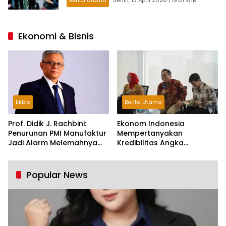
Ekonomi & Bisnis
Ekbis
Berita Utama
Prof. Didik J. Rachbini:
Ekonom Indonesia
Penurunan PMI Manufaktur
Mempertanyakan
Jadi Alarm Melemahnya
Kredibilitas Angka
Industri Nasional
Pertumbuhan 5,61%:
Tumbuh Tapi Rapuh
Popular News