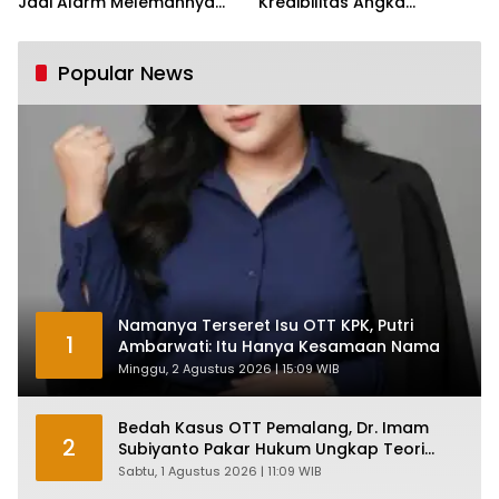
Jadi Alarm Melemahnya
Kredibilitas Angka
Industri Nasional
Pertumbuhan 5,61%:
Tumbuh Tapi Rapuh
Popular News
Namanya Terseret Isu OTT KPK, Putri
1
Ambarwati: Itu Hanya Kesamaan Nama
Minggu, 2 Agustus 2026 | 15:09 WIB
Bedah Kasus OTT Pemalang, Dr. Imam
2
Subiyanto Pakar Hukum Ungkap Teori
Penyertaan KPK
Sabtu, 1 Agustus 2026 | 11:09 WIB