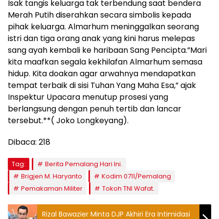
Isak tangis keluarga tak terbendung saat bendera
Merah Putih diserahkan secara simbolis kepada
pihak keluarga. Almarhum meninggalkan seorang
istri dan tiga orang anak yang kini harus melepas
sang ayah kembali ke haribaan Sang Pencipta.”Mari
kita maafkan segala kekhilafan Almarhum semasa
hidup. Kita doakan agar arwahnya mendapatkan
tempat terbaik di sisi Tuhan Yang Maha Esa,” ajak
Inspektur Upacara menutup prosesi yang
berlangsung dengan penuh tertib dan lancar
tersebut.**( Joko Longkeyang).
Dibaca:
218
Tag:
Berita Pemalang Hari Ini.
Brigjen M. Haryanto
Kodim 0711/Pemalang
Pemakaman Militer
Tokoh TNI Wafat.
Rizal Bawazier Minta DJP Akhiri Era Intimidasi