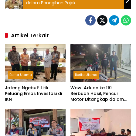
dalam Penagihan Pajak
Artikel Terkait
Berita Utama
Berita Utama
Jateng Ngebut! Lirik
Wow! Aduan ke 110
Peluang Emas Investasi di
Berbuah Hasil, Pencuri
IKN
Motor Ditangkap dalam
Hitungan Jam