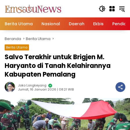
Langsung
ke
konten
Berita Utama
Nasional
Daerah
Ekbis
Pendidi
Beranda
Berita Utama
Berita Utama
Salvo Terakhir untuk Brigjen M.
Haryanto di Tanah Kelahirannya
Kabupaten Pemalang
Joko Longkeyang
Jumat, 16 Januari 2026 | 08:21 WIB