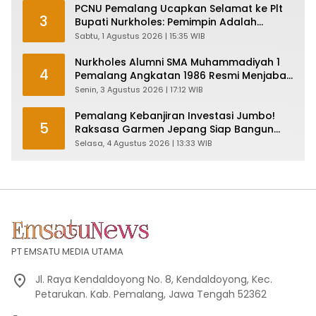
PCNU Pemalang Ucapkan Selamat ke Plt
3
Bupati Nurkholes: Pemimpin Adalah
Pelayan Rakyat!
Sabtu, 1 Agustus 2026 | 15:35 WIB
Nurkholes Alumni SMA Muhammadiyah 1
4
Pemalang Angkatan 1986 Resmi Menjabat
Plt Bupati, Inilah Pesan Ketua Asmam 86
Senin, 3 Agustus 2026 | 17:12 WIB
Pemalang Kebanjiran Investasi Jumbo!
5
Raksasa Garmen Jepang Siap Bangun
Pabrik dan Serap Ribuan Tenaga Kerja
Selasa, 4 Agustus 2026 | 13:33 WIB
PT EMSATU MEDIA UTAMA
Jl. Raya Kendaldoyong No. 8, Kendaldoyong, Kec.
Petarukan. Kab. Pemalang, Jawa Tengah 52362