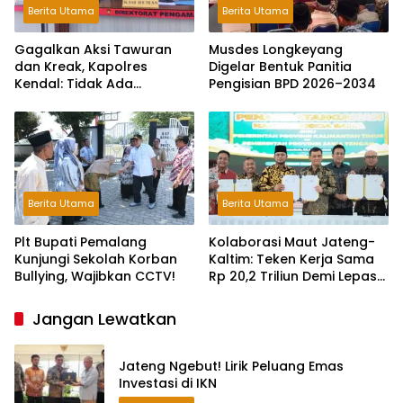
Berita Utama
Berita Utama
Gagalkan Aksi Tawuran
Musdes Longkeyang
dan Kreak, Kapolres
Digelar Bentuk Panitia
Kendal: Tidak Ada
Pengisian BPD 2026–2034
Toleransi dan Ruang Bagi
Pelaku Kejahatan Jalanan
Berita Utama
Berita Utama
Plt Bupati Pemalang
Kolaborasi Maut Jateng-
Kunjungi Sekolah Korban
Kaltim: Teken Kerja Sama
Bullying, Wajibkan CCTV!
Rp 20,2 Triliun Demi Lepas
dari Ketergantungan Pusat
Jangan Lewatkan
Jateng Ngebut! Lirik Peluang Emas
Investasi di IKN