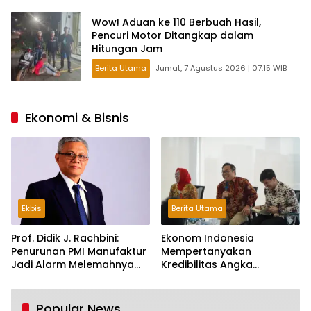
Wow! Aduan ke 110 Berbuah Hasil,
Pencuri Motor Ditangkap dalam
Hitungan Jam
Berita Utama
Jumat, 7 Agustus 2026 | 07:15 WIB
Ekonomi & Bisnis
Ekbis
Berita Utama
Prof. Didik J. Rachbini:
Ekonom Indonesia
Penurunan PMI Manufaktur
Mempertanyakan
Jadi Alarm Melemahnya
Kredibilitas Angka
Industri Nasional
Pertumbuhan 5,61%:
Tumbuh Tapi Rapuh
Popular News