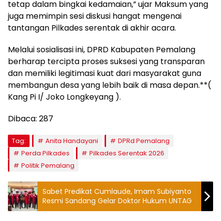
tetap dalam bingkai kedamaian,” ujar Maksum yang
juga memimpin sesi diskusi hangat mengenai
tantangan Pilkades serentak di akhir acara.
​Melalui sosialisasi ini, DPRD Kabupaten Pemalang
berharap tercipta proses suksesi yang transparan
dan memiliki legitimasi kuat dari masyarakat guna
membangun desa yang lebih baik di masa depan.**(
Kang Pi I/ Joko Longkeyang ).
Dibaca:
287
Tag:
Anita Handayani
DPRd Pemalang
Perda Pilkades
Pilkades Serentak 2026
Politik Pemalang
Sabet Predikat Cumlaude, Imam Subiyanto
Resmi Sandang Gelar Doktor Hukum UNTAG