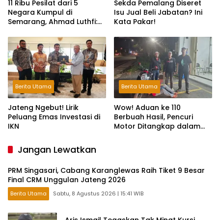
11 Ribu Pesilat dari 5
Sekda Pemalang Diseret
Negara Kumpul di
Isu Jual Beli Jabatan? Ini
Semarang, Ahmad Luthfi:
Kata Pakar!
Silat Benteng Karakter
Bangsa!
Berita Utama
Berita Utama
Jateng Ngebut! Lirik
Wow! Aduan ke 110
Peluang Emas Investasi di
Berbuah Hasil, Pencuri
IKN
Motor Ditangkap dalam
Hitungan Jam
Jangan Lewatkan
PRM Singasari, Cabang Karanglewas Raih Tiket 9 Besar
Final CRM Unggulan Jateng 2026
Berita Utama
Sabtu, 8 Agustus 2026 | 15:41 WIB
Aris Ismail Tegaskan Tak Minat Kursi