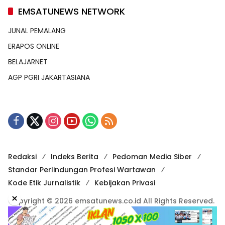
EMSATUNEWS NETWORK
JUNAL PEMALANG
ERAPOS ONLINE
BELAJARNET
AGP PGRI JAKARTASIANA
Redaksi
Indeks Berita
Pedoman Media Siber
Standar Perlindungan Profesi Wartawan
Kode Etik Jurnalistik
Kebijakan Privasi
×
Copyright © 2026 emsatunews.co.id All Rights Reserved.