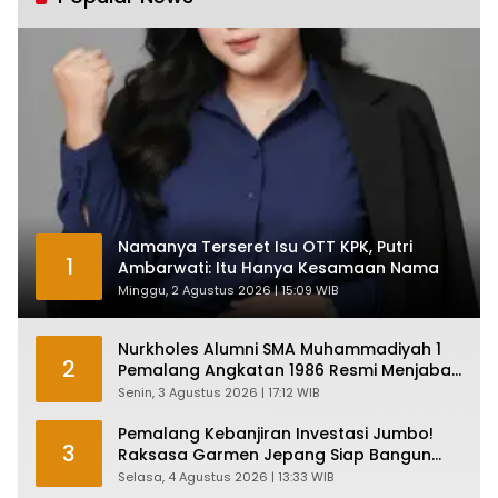
Namanya Terseret Isu OTT KPK, Putri
1
Ambarwati: Itu Hanya Kesamaan Nama
Minggu, 2 Agustus 2026 | 15:09 WIB
Nurkholes Alumni SMA Muhammadiyah 1
2
Pemalang Angkatan 1986 Resmi Menjabat
Plt Bupati, Inilah Pesan Ketua Asmam 86
Senin, 3 Agustus 2026 | 17:12 WIB
Pemalang Kebanjiran Investasi Jumbo!
3
Raksasa Garmen Jepang Siap Bangun
Pabrik dan Serap Ribuan Tenaga Kerja
Selasa, 4 Agustus 2026 | 13:33 WIB