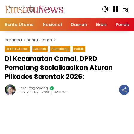
Langsung
ke
konten
Berita Utama
Nasional
Daerah
Ekbis
Pendidi
Beranda
Berita Utama
Berita Utama
Daerah
Pemalang
Politik
Di Kecamatan Comal, DPRD
Pemalang Sosialisasikan Aturan
Pilkades Serentak 2026:
Joko Longkeyang
Senin, 13 April 2026 | 14:53 WIB