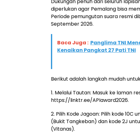
​Dukungan penuh dari seluruh lapis
diperlukan agar Pemalang bisa memb
Periode pemungutan suara resmi dibu
September 2026.
Baca Juga :
Panglima TNI Men
Kenaikan Pangkat 27 Pati TNI
​Berikut adalah langkah mudah unt
​1. Melalui Tautan: Masuk ke laman re
https://linktr.ee/APIaward2026.
​2. Pilih Kode Jagoan: Pilih kode 10C 
(Bukit Tangkeban) dan kode 2J untu
(Vitanas).