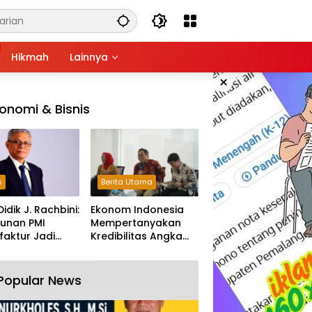
Hikmah
Lainnya
×
onomi & Bisnis
s
Berita Utama
Didik J. Rachbini:
Ekonom Indonesia
unan PMI
Mempertanyakan
aktur Jadi
Kredibilitas Angka
m Melemahnya
Pertumbuhan 5,61%:
tri Nasional
Tumbuh Tapi Rapuh
Popular News