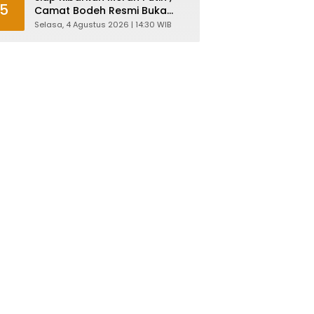
5
Camat Bodeh Resmi Buka
Pelatihan Capaska 2026
Selasa, 4 Agustus 2026 | 14:30 WIB