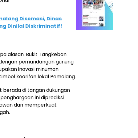
onal
malang Disomasi, Dinas
 Dinilai Diskriminatif!
pa alasan. Bukit Tangkeban
asi dengan pemandangan gunung
rupakan inovasi minuman
imbol kearifan lokal Pemalang.
but berada di tangan dukungan
enghargaan ini diprediksi
atawan dan memperkuat
gah.