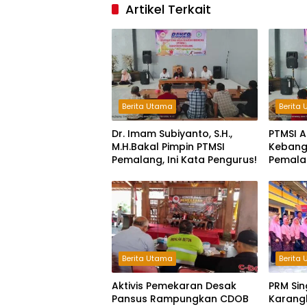
Artikel Terkait
Berita Utama
Berita
Dr. Imam Subiyanto, S.H.,
PTMSI A
M.H.Bakal Pimpin PTMSI
Kebangk
Pemalang, Ini Kata Pengurus!
Pemala
Muscabl
Berita Utama
Berita
Aktivis Pemekaran Desak
PRM Sin
Pansus Rampungkan CDOB
Karangl