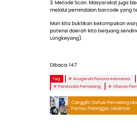
​3. Metode Scan: Masyarakat juga b
melalui pemindaian barcode yang tel
​Mari kita buktikan kekompakan wa
potensi daerah kita berjuang sendiri
Longkeyang).
Dibaca:
147
Tag:
Anugerah Pesona Indonesia.
Pariwisata Pemalang
Vitanas Pe
Canggih! Dishub Pemalang Man
Pantau Pelanggar Lalulintas