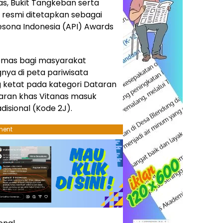
las, Bukit Tangkeban serta
a resmi ditetapkan sebagai
sona Indonesia (API) Awards
emas bagi masyarakat
nya di peta pariwisata
g ketat pada kategori Dataran
garan khas Vitanas masuk
isional (Kode 2J).
ment