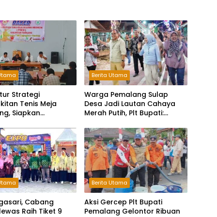
 Utama
Berita Utama
tur Strategi
Warga Pemalang Sulap
itan Tenis Meja
Desa Jadi Lautan Cahaya
ng, Siapkan
Merah Putih, Plt Bupati:
ub Pilih Ketua Baru
Kreativitas Luar Biasa!
 Utama
Berita Utama
gasari, Cabang
Aksi Gercep Plt Bupati
ewas Raih Tiket 9
Pemalang Gelontor Ribuan