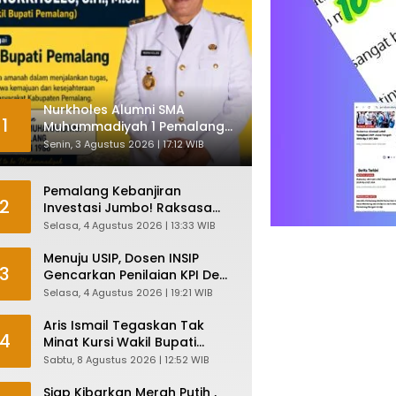
Nurkholes Alumni SMA
1
Muhammadiyah 1 Pemalang
Angkatan 1986 Resmi
Senin, 3 Agustus 2026 | 17:12 WIB
Menjabat Plt Bupati, Inilah
Pesan Ketua Asmam 86
Pemalang Kebanjiran
2
Investasi Jumbo! Raksasa
Garmen Jepang Siap Bangun
Selasa, 4 Agustus 2026 | 13:33 WIB
Pabrik dan Serap Ribuan
Tenaga Kerja
Menuju USIP, Dosen INSIP
3
Gencarkan Penilaian KPI Demi
Mutu Akademik
Selasa, 4 Agustus 2026 | 19:21 WIB
Aris Ismail Tegaskan Tak
4
Minat Kursi Wakil Bupati
Pemalang, Fokus Kawal
Sabtu, 8 Agustus 2026 | 12:52 WIB
Lembaga Legislatif
Siap Kibarkan Merah Putih ,