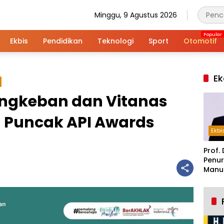
Minggu, 9 Agustus 2026
Ekbis
Pendidikan
Teknologi
Sport
Otomotif
Ek
angkeban dan Vitanas
 Puncak API Awards
Ekbi
Prof. 
Penur
Manuf
Alar
Indus