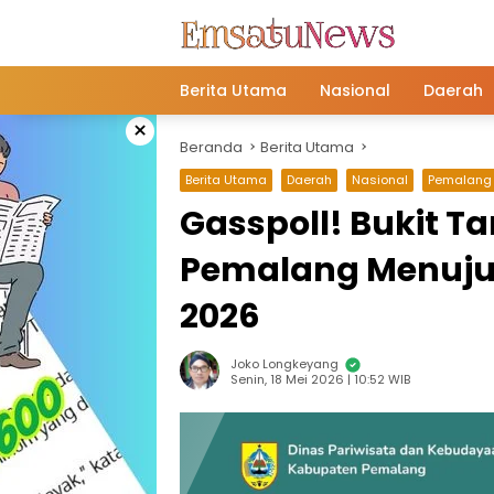
Langsung
ke
konten
Berita Utama
Nasional
Daerah
×
Beranda
Berita Utama
Berita Utama
Daerah
Nasional
Pemalang
Gasspoll! Bukit T
Pemalang Menuju
2026
Joko Longkeyang
Senin, 18 Mei 2026 | 10:52 WIB