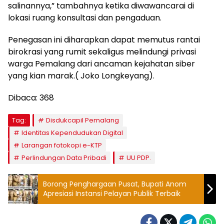
salinannya,” tambahnya ketika diwawancarai di
lokasi ruang konsultasi dan pengaduan.
​Penegasan ini diharapkan dapat memutus rantai
birokrasi yang rumit sekaligus melindungi privasi
warga Pemalang dari ancaman kejahatan siber
yang kian marak.( Joko Longkeyang).
Dibaca:
368
Tag:
Disdukcapil Pemalang
Identitas Kependudukan Digital
Larangan fotokopi e-KTP
Perlindungan Data Pribadi
UU PDP.
Borong Penghargaan Pusat, Bupati Anom
Apresiasi Instansi Pelayan Publik Terbaik