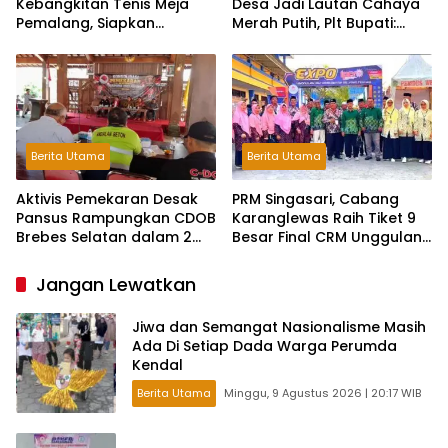
Kebangkitan Tenis Meja
Desa Jadi Lautan Cahaya
Pemalang, Siapkan
Merah Putih, Plt Bupati:
Muscablub Pilih Ketua Baru
Kreativitas Luar Biasa!
Berita Utama
Berita Utama
Aktivis Pemekaran Desak
PRM Singasari, Cabang
Pansus Rampungkan CDOB
Karanglewas Raih Tiket 9
Brebes Selatan dalam 2
Besar Final CRM Unggulan
Bulan dan Sampaikan
Jateng 2026
Tritura
Jangan Lewatkan
Jiwa dan Semangat Nasionalisme Masih
Ada Di Setiap Dada Warga Perumda
Kendal
Berita Utama
Minggu, 9 Agustus 2026 | 20:17 WIB