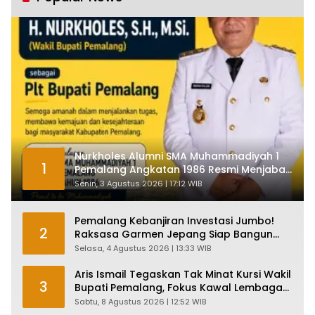
Nurkholes Alumni SMA Muhammadiyah 1
1
Pemalang Angkatan 1986 Resmi Menjabat
Plt Bupati, Inilah Pesan Ketua Asmam 86
Senin, 3 Agustus 2026 | 17:12 WIB
Pemalang Kebanjiran Investasi Jumbo!
2
Raksasa Garmen Jepang Siap Bangun
Pabrik dan Serap Ribuan Tenaga Kerja
Selasa, 4 Agustus 2026 | 13:33 WIB
Aris Ismail Tegaskan Tak Minat Kursi Wakil
3
Bupati Pemalang, Fokus Kawal Lembaga
Legislatif
Sabtu, 8 Agustus 2026 | 12:52 WIB