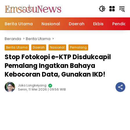
Langsung
ke
konten
Berita Utama
Nasional
Daerah
Ekbis
Pendidi
Beranda
Berita Utama
Berita Utama
Daerah
Nasional
Pemalang
Stop Fotokopi e-KTP Disdukcapil
Pemalang Ingatkan Bahaya
Kebocoran Data, Gunakan IKD!
Joko Longkeyang
Senin, 11 Mei 2026 | 09:56 WIB