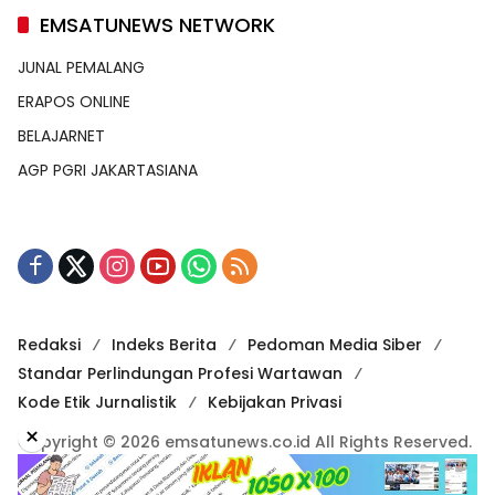
EMSATUNEWS NETWORK
JUNAL PEMALANG
ERAPOS ONLINE
BELAJARNET
AGP PGRI JAKARTASIANA
Redaksi
Indeks Berita
Pedoman Media Siber
Standar Perlindungan Profesi Wartawan
Kode Etik Jurnalistik
Kebijakan Privasi
×
Copyright © 2026 emsatunews.co.id All Rights Reserved.