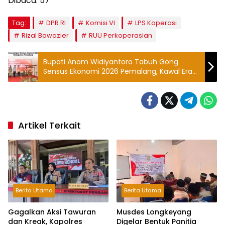
Dibaca:
57
Tag:
DPR RI
Komisi VI
LPS Koperasi
Rizal Bawazier
RUU Perkoperasian
Bupati Anom Widiyantoro Tabuh Gong
Sensus Ekonomi 2026 Pemalang, Kawal Era
Bisnis Digital
Artikel Terkait
Berita Utama
Berita Utama
Gagalkan Aksi Tawuran
Musdes Longkeyang
dan Kreak, Kapolres
Digelar Bentuk Panitia