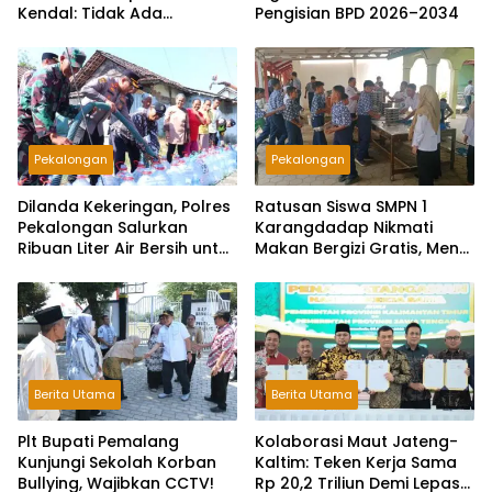
Kendal: Tidak Ada
Pengisian BPD 2026–2034
Toleransi dan Ruang Bagi
Pelaku Kejahatan Jalanan
Pekalongan
Pekalongan
Dilanda Kekeringan, Polres
Ratusan Siswa SMPN 1
Pekalongan Salurkan
Karangdadap Nikmati
Ribuan Liter Air Bersih untuk
Makan Bergizi Gratis, Menu
Warga Sragi
Daging hingga Pepaya
Disambut Antusias
Berita Utama
Berita Utama
Plt Bupati Pemalang
Kolaborasi Maut Jateng-
Kunjungi Sekolah Korban
Kaltim: Teken Kerja Sama
Bullying, Wajibkan CCTV!
Rp 20,2 Triliun Demi Lepas