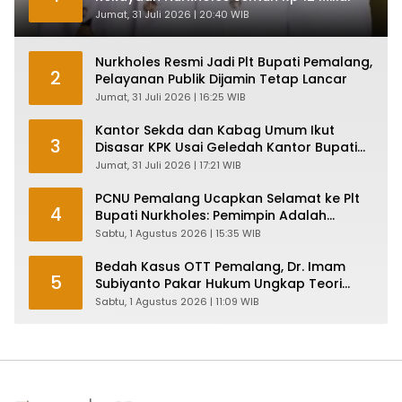
Jumat, 31 Juli 2026 | 20:40 WIB
Nurkholes Resmi Jadi Plt Bupati Pemalang,
2
Pelayanan Publik Dijamin Tetap Lancar
Jumat, 31 Juli 2026 | 16:25 WIB
Kantor Sekda dan Kabag Umum Ikut
3
Disasar KPK Usai Geledah Kantor Bupati
Pemalang
Jumat, 31 Juli 2026 | 17:21 WIB
PCNU Pemalang Ucapkan Selamat ke Plt
4
Bupati Nurkholes: Pemimpin Adalah
Pelayan Rakyat!
Sabtu, 1 Agustus 2026 | 15:35 WIB
Bedah Kasus OTT Pemalang, Dr. Imam
5
Subiyanto Pakar Hukum Ungkap Teori
Penyertaan KPK
Sabtu, 1 Agustus 2026 | 11:09 WIB