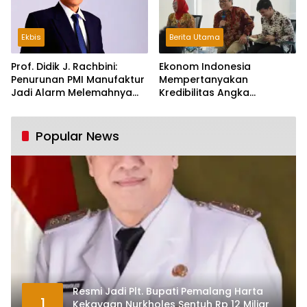
Ekbis
Berita Utama
Prof. Didik J. Rachbini:
Ekonom Indonesia
Penurunan PMI Manufaktur
Mempertanyakan
Jadi Alarm Melemahnya
Kredibilitas Angka
Industri Nasional
Pertumbuhan 5,61%:
Tumbuh Tapi Rapuh
Popular News
Resmi Jadi Plt. Bupati Pemalang Harta
1
Kekayaan Nurkholes Sentuh Rp 12 Miliar