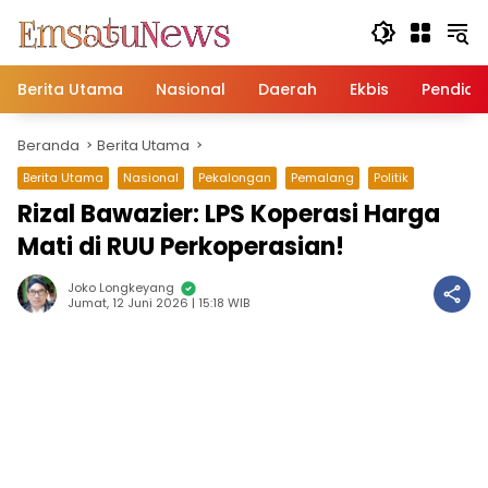
Langsung
ke
konten
Berita Utama
Nasional
Daerah
Ekbis
Pendidi
Beranda
Berita Utama
Berita Utama
Nasional
Pekalongan
Pemalang
Politik
Rizal Bawazier: LPS Koperasi Harga
Mati di RUU Perkoperasian!
Joko Longkeyang
Jumat, 12 Juni 2026 | 15:18 WIB