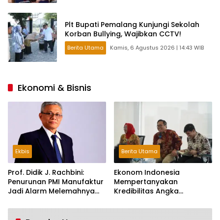
Plt Bupati Pemalang Kunjungi Sekolah
Korban Bullying, Wajibkan CCTV!
Berita Utama
Kamis, 6 Agustus 2026 | 14:43 WIB
Ekonomi & Bisnis
Ekbis
Berita Utama
Prof. Didik J. Rachbini:
Ekonom Indonesia
Penurunan PMI Manufaktur
Mempertanyakan
Jadi Alarm Melemahnya
Kredibilitas Angka
Industri Nasional
Pertumbuhan 5,61%:
Tumbuh Tapi Rapuh