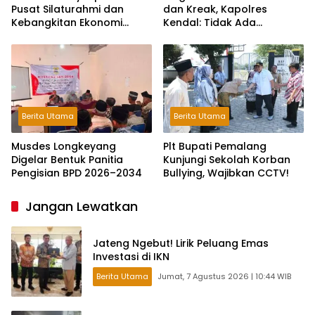
Pusat Silaturahmi dan
dan Kreak, Kapolres
Kebangkitan Ekonomi
Kendal: Tidak Ada
Keluarga di Jakarta
Toleransi dan Ruang Bagi
Pelaku Kejahatan Jalanan
Berita Utama
Berita Utama
Musdes Longkeyang
Plt Bupati Pemalang
Digelar Bentuk Panitia
Kunjungi Sekolah Korban
Pengisian BPD 2026–2034
Bullying, Wajibkan CCTV!
Jangan Lewatkan
Jateng Ngebut! Lirik Peluang Emas
Investasi di IKN
Berita Utama
Jumat, 7 Agustus 2026 | 10:44 WIB