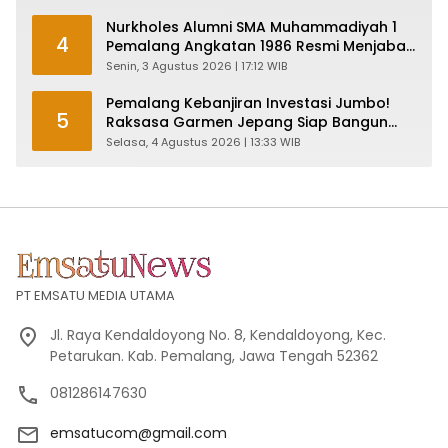
Nurkholes Alumni SMA Muhammadiyah 1
4
Pemalang Angkatan 1986 Resmi Menjabat
Plt Bupati, Inilah Pesan Ketua Asmam 86
Senin, 3 Agustus 2026 | 17:12 WIB
Pemalang Kebanjiran Investasi Jumbo!
5
Raksasa Garmen Jepang Siap Bangun
Pabrik dan Serap Ribuan Tenaga Kerja
Selasa, 4 Agustus 2026 | 13:33 WIB
PT EMSATU MEDIA UTAMA
Jl. Raya Kendaldoyong No. 8, Kendaldoyong, Kec.
Petarukan. Kab. Pemalang, Jawa Tengah 52362
081286147630
emsatucom@gmail.com