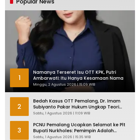
Popular News
Namanya Terseret Isu OTT KPK, Putri
1
Ambarwati: Itu Hanya Kesamaan Nama
Minggu, 2 Agustus 2026 | 15:09 WIB
Bedah Kasus OTT Pemalang, Dr. Imam
2
Subiyanto Pakar Hukum Ungkap Teori
Penyertaan KPK
Sabtu, 1 Agustus 2026 | 11:09 WIB
PCNU Pemalang Ucapkan Selamat ke Plt
3
Bupati Nurkholes: Pemimpin Adalah
Pelayan Rakyat!
Sabtu, 1 Agustus 2026 | 15:35 WIB