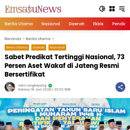
Langsung
ke
konten
Berita Utama
Nasional
Daerah
Ekbis
Pendidi
Beranda
Berita Utama
Berita Utama
Daerah
Nasional
Sabet Predikat Tertinggi Nasional, 73
Persen Aset Wakaf di Jateng Resmi
Bersertifikat
Joko Longkeyang
Selasa, 16 Juni 2026 | 20:02 WIB