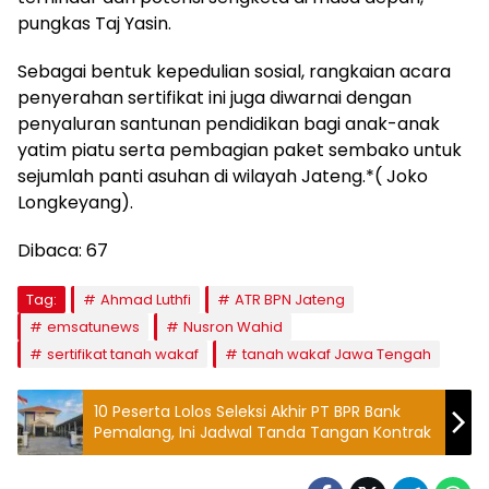
pungkas Taj Yasin.
​Sebagai bentuk kepedulian sosial, rangkaian acara
penyerahan sertifikat ini juga diwarnai dengan
penyaluran santunan pendidikan bagi anak-anak
yatim piatu serta pembagian paket sembako untuk
sejumlah panti asuhan di wilayah Jateng.*( Joko
Longkeyang).
Dibaca:
67
Tag:
Ahmad Luthfi
ATR BPN Jateng
emsatunews
Nusron Wahid
sertifikat tanah wakaf
tanah wakaf Jawa Tengah
10 Peserta Lolos Seleksi Akhir PT BPR Bank
Pemalang, Ini Jadwal Tanda Tangan Kontrak