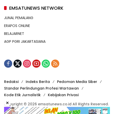
EMSATUNEWS NETWORK
JUNAL PEMALANG
ERAPOS ONLINE
BELAJARNET
AGP PGRI JAKARTASIANA
Redaksi
Indeks Berita
Pedoman Media Siber
Standar Perlindungan Profesi Wartawan
Kode Etik Jurnalistik
Kebijakan Privasi
×
Copyright © 2026 emsatunews.co.id All Rights Reserved.