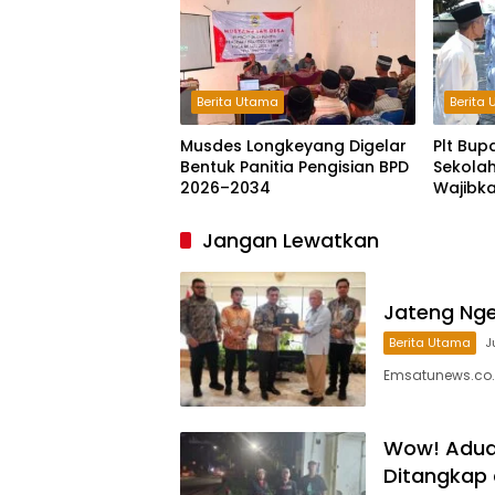
Berita Utama
Berita
Musdes Longkeyang Digelar
Plt Bup
Bentuk Panitia Pengisian BPD
Sekolah
2026–2034
Wajibk
Jangan Lewatkan
Jateng Ngeb
Berita Utama
J
Emsatunews.co.
Wow! Aduan
Ditangkap