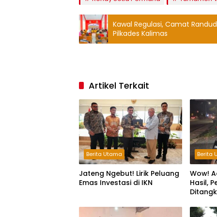
Kawal Regulasi, Camat Randudo
Pilkades Kalimas
Artikel Terkait
Berita Utama
Berita
Jateng Ngebut! Lirik Peluang
Wow! A
Emas Investasi di IKN
Hasil, 
Ditang
Jam