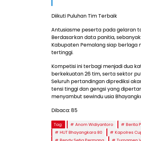
​Diikuti Puluhan Tim Terbaik
​Antusiasme peserta pada gelaran tah
Berdasarkan data panitia, sebanyak 
Kabupaten Pemalang siap berlaga
tertinggi.
​Kompetisi ini terbagi menjadi dua ka
berkekuatan 26 tim, serta sektor putri
Seluruh pertandingan diprediksi aka
tensi tinggi dan gengsi yang diper
menyambut sewindu usia Bhayangka
Dibaca:
85
Tag:
Anom Widiyantoro
Berita
HUT Bhayangkara 80
Kapolres Cu
Rendy Setia Permana
Turnamen V