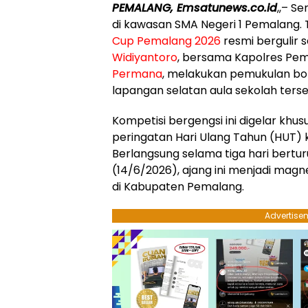
PEMALANG, Emsatunews.co.id
,,– S
di kawasan SMA Negeri 1 Pemalang.
Cup Pemalang 2026
resmi bergulir 
Widiyantoro
, bersama Kapolres Pe
Permana
, melakukan pemukulan bol
lapangan selatan aula sekolah ters
​Kompetisi bergengsi ini digelar kh
peringatan Hari Ulang Tahun (HUT)
Berlangsung selama tiga hari bertur
(14/6/2026), ajang ini menjadi magn
di Kabupaten Pemalang.
Advertise