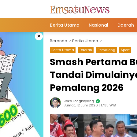
Langsung
ke
konten
Berita Utama
Nasional
Daerah
×
Beranda
Berita Utama
Berita Utama
Daerah
Pemalang
Sport
Smash Pertama Bu
Tandai Dimulainy
Pemalang 2026
Joko Longkeyang
Jumat, 12 Juni 2026 | 17:35 WIB