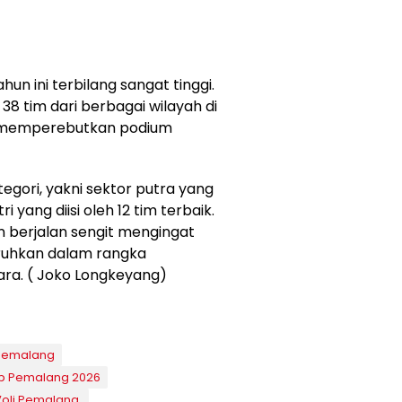
un ini terbilang sangat tinggi.
38 tim dari berbagai wilayah di
 memperebutkan podium
tegori, yakni sektor putra yang
 yang diisi oleh 12 tim terbaik.
n berjalan sengit mengingat
taruhkan dalam rangka
ra. ( Joko Longkeyang)
 Pemalang
p Pemalang 2026
oli Pemalang.