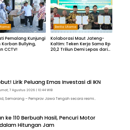
 Utama
Berita Utama
ati Pemalang Kunjungi
Kolaborasi Maut Jateng-
 Korban Bullying,
Kaltim: Teken Kerja Sama Rp
an CCTV!
20,2 Triliun Demi Lepas dari
Ketergantungan Pusat
ut! Lirik Peluang Emas Investasi di IKN
umat, 7 Agustus 2026 | 10:44 WIB
id, Semarang – Pemprov Jawa Tengah secara resmi…
 ke 110 Berbuah Hasil, Pencuri Motor
 dalam Hitungan Jam