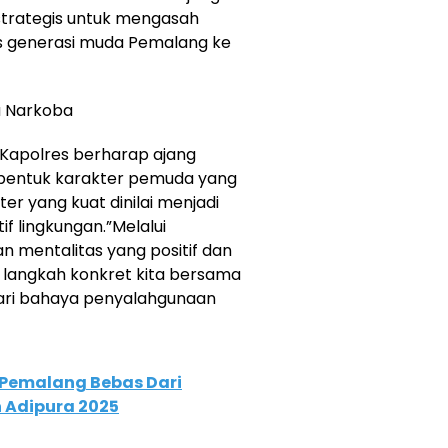
strategis untuk mengasah
as generasi muda Pemalang ke
a Narkoba
, Kapolres berharap ajang
bentuk karakter pemuda yang
er yang kuat dinilai menjadi
 lingkungan.​”Melalui
n mentalitas yang positif dan
uga langkah konkret kita bersama
ari bahaya penyalahgunaan
 Pemalang Bebas Dari
h Adipura 2025