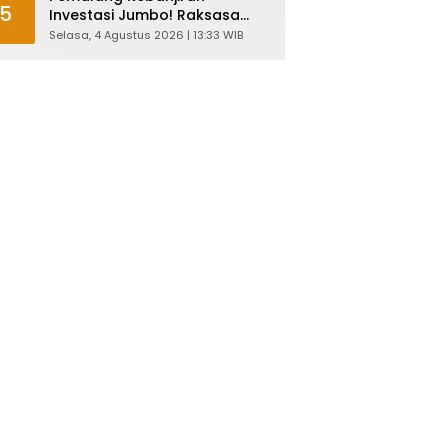
5
Investasi Jumbo! Raksasa
Garmen Jepang Siap Bangun
Selasa, 4 Agustus 2026 | 13:33 WIB
Pabrik dan Serap Ribuan
Tenaga Kerja