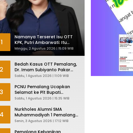
Namanya Terseret Isu OTT
1
KPK, Putri Ambarwati: Itu
Hanya Kesamaan Nama
Minggu, 2 Agustus 2026 | 15:09 WIB
Bedah Kasus OTT Pemalang,
2
Dr. Imam Subiyanto Pakar
Hukum Ungkap Teori
Sabtu, 1 Agustus 2026 | 11:09 WIB
Penyertaan KPK
PCNU Pemalang Ucapkan
3
Selamat ke Plt Bupati
Nurkholes: Pemimpin Adalah
Sabtu, 1 Agustus 2026 | 15:35 WIB
Pelayan Rakyat!
Nurkholes Alumni SMA
4
Muhammadiyah 1 Pemalang
Angkatan 1986 Resmi
Senin, 3 Agustus 2026 | 17:12 WIB
Menjabat Plt Bupati, Inilah
Pesan Ketua Asmam 86
Pemalang Kebanjiran