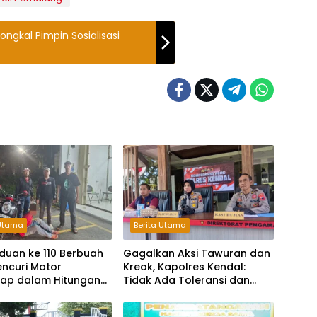
ngkal Pimpin Sosialisasi
 Utama
Berita Utama
duan ke 110 Berbuah
Gagalkan Aksi Tawuran dan
Pencuri Motor
Kreak, Kapolres Kendal:
kap dalam Hitungan
Tidak Ada Toleransi dan
Ruang Bagi Pelaku
Kejahatan Jalanan