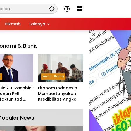
Hikmah
Lainnya
×
onomi & Bisnis
s
Berita Utama
Didik J. Rachbini:
Ekonom Indonesia
unan PMI
Mempertanyakan
aktur Jadi
Kredibilitas Angka
m Melemahnya
Pertumbuhan 5,61%:
tri Nasional
Tumbuh Tapi Rapuh
Popular News