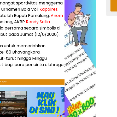
emangat sportivitas menggema
 Turnamen Bola Voli
Kapolres
setelah Bupati Pemalang,
Anom
malang, AKBP
Rendy Setia
a pertama secara simbolis di
ebut pada Jumat (12/6/2026).
usus untuk memeriahkan
 ke-80 Bhayangkara.
ut-turut hingga Minggu
et bagi para pencinta olahraga
ment