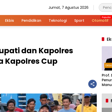
Jumat, 7 Agustus 2026
Ekbis
Pendidikan
Teknologi
Sport
Otomotif
Ek
pati dan Kapolres
a Kapolres Cup
Ekbi
Prof. 
Penur
Manuf
Alar
Indus