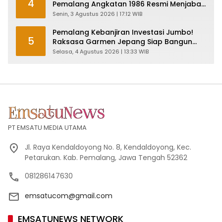
4
Pemalang Angkatan 1986 Resmi Menjabat
Plt Bupati, Inilah Pesan Ketua Asmam 86
Senin, 3 Agustus 2026 | 17:12 WIB
Pemalang Kebanjiran Investasi Jumbo!
5
Raksasa Garmen Jepang Siap Bangun
Pabrik dan Serap Ribuan Tenaga Kerja
Selasa, 4 Agustus 2026 | 13:33 WIB
PT EMSATU MEDIA UTAMA
Jl. Raya Kendaldoyong No. 8, Kendaldoyong, Kec.
Petarukan. Kab. Pemalang, Jawa Tengah 52362
081286147630
emsatucom@gmail.com
EMSATUNEWS NETWORK