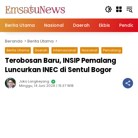
Langsung
ke
konten
Berita Utama
Nasional
Daerah
Ekbis
Pendidi
Beranda
Berita Utama
Berita Utama
Daerah
Internasional
Nasional
Pemalang
Terobosan Baru, INSIP Pemalang
Luncurkan INEC di Sentul Bogor
Joko Longkeyang
Minggu, 14 Juni 2026 | 15:37 WIB