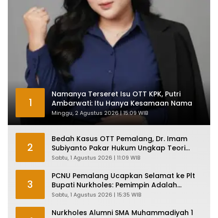
Namanya Terseret Isu OTT KPK, Putri
1
Ambarwati: Itu Hanya Kesamaan Nama
Minggu, 2 Agustus 2026 | 15:09 WIB
Bedah Kasus OTT Pemalang, Dr. Imam
2
Subiyanto Pakar Hukum Ungkap Teori
Penyertaan KPK
Sabtu, 1 Agustus 2026 | 11:09 WIB
PCNU Pemalang Ucapkan Selamat ke Plt
3
Bupati Nurkholes: Pemimpin Adalah
Pelayan Rakyat!
Sabtu, 1 Agustus 2026 | 15:35 WIB
Nurkholes Alumni SMA Muhammadiyah 1