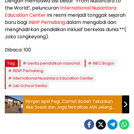
​Dengan membawa visi besar “From Nusantara to
the World”, peluncuran
International Nusantara
Education Center
ini resmi menjadi tonggak sejarah
baru bagi
INSIP Pemalang
dalam mengabdi dan
menghadirkan pendidikan inklusif berkelas dunia.**(
Joko Longkeyang).
Dibaca:
100
Tag:
berita pendidikan nasional.
INEC Bogor
INSIP Pemalang
International Nusantara Education Center
Lab School Sentul
Pimpin Apel Pagi, Camat Bodeh Tekankan
Aksi Sosial dan Jaga Netralitas ASN Jelang
Pilkades