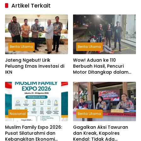
Artikel Terkait
Berita Utama
Berita Utama
Jateng Ngebut! Lirik
Wow! Aduan ke 110
Peluang Emas Investasi di
Berbuah Hasil, Pencuri
IKN
Motor Ditangkap dalam
Hitungan Jam
Nasional
Berita Utama
Muslim Family Expo 2026:
Gagalkan Aksi Tawuran
Pusat Silaturahmi dan
dan Kreak, Kapolres
Kebangkitan Ekonomi
Kendal: Tidak Ada