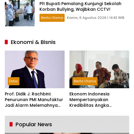
Plt Bupati Pemalang Kunjungi Sekolah
Korban Bullying, Wajibkan CCTV!
Berita Utama
Kamis, 6 Agustus 2026 | 14:43 WIB
Ekonomi & Bisnis
Ekbis
Berita Utama
Prof. Didik J. Rachbini:
Ekonom Indonesia
Penurunan PMI Manufaktur
Mempertanyakan
Jadi Alarm Melemahnya
Kredibilitas Angka
Industri Nasional
Pertumbuhan 5,61%:
Tumbuh Tapi Rapuh
Popular News