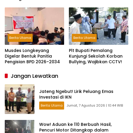
Keluarga di Jakarta
Toleransi dan Ruang Bagi
Pelaku Kejahatan Jalanan
Berita Utama
Berita Utama
Musdes Longkeyang
Plt Bupati Pemalang
Digelar Bentuk Panitia
Kunjungi Sekolah Korban
Pengisian BPD 2026–2034
Bullying, Wajibkan CCTV!
Jangan Lewatkan
Jateng Ngebut! Lirik Peluang Emas
Investasi di IKN
Berita Utama
Jumat, 7 Agustus 2026 | 10:44 WIB
Wow! Aduan ke 110 Berbuah Hasil,
Pencuri Motor Ditangkap dalam