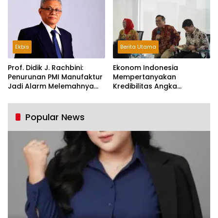
Ekbis
Berita Utama
Prof. Didik J. Rachbini:
Ekonom Indonesia
Penurunan PMI Manufaktur
Mempertanyakan
Jadi Alarm Melemahnya
Kredibilitas Angka
Industri Nasional
Pertumbuhan 5,61%:
Tumbuh Tapi Rapuh
Popular News