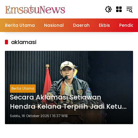
Langsung
ke
konten
Berita Utama
Nasional
Daerah
Ekbis
Pendidi
aklamasi
Berita Utama
Secara Aklamasi Setiawan
Hendra Kelana Terpilih Jadi Ketua
PWI Jawa Tengah Periode 2025-
Sabtu, 18 Oktober 2025 | 16:37 WIB
2030