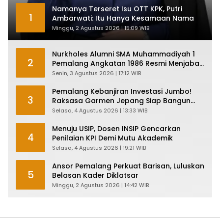
Namanya Terseret Isu OTT KPK, Putri
1
Ambarwati: Itu Hanya Kesamaan Nama
Minggu, 2 Agustus 2026 | 15:09 WIB
Nurkholes Alumni SMA Muhammadiyah 1
2
Pemalang Angkatan 1986 Resmi Menjabat
Plt Bupati, Inilah Pesan Ketua Asmam 86
Senin, 3 Agustus 2026 | 17:12 WIB
Pemalang Kebanjiran Investasi Jumbo!
3
Raksasa Garmen Jepang Siap Bangun
Pabrik dan Serap Ribuan Tenaga Kerja
Selasa, 4 Agustus 2026 | 13:33 WIB
Menuju USIP, Dosen INSIP Gencarkan
4
Penilaian KPI Demi Mutu Akademik
Selasa, 4 Agustus 2026 | 19:21 WIB
Ansor Pemalang Perkuat Barisan, Luluskan
5
Belasan Kader Diklatsar
Minggu, 2 Agustus 2026 | 14:42 WIB