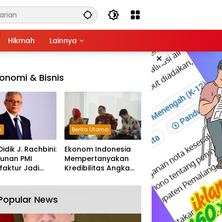
Hikmah
Lainnya
×
onomi & Bisnis
s
Berita Utama
Didik J. Rachbini:
Ekonom Indonesia
unan PMI
Mempertanyakan
aktur Jadi
Kredibilitas Angka
m Melemahnya
Pertumbuhan 5,61%:
tri Nasional
Tumbuh Tapi Rapuh
Popular News