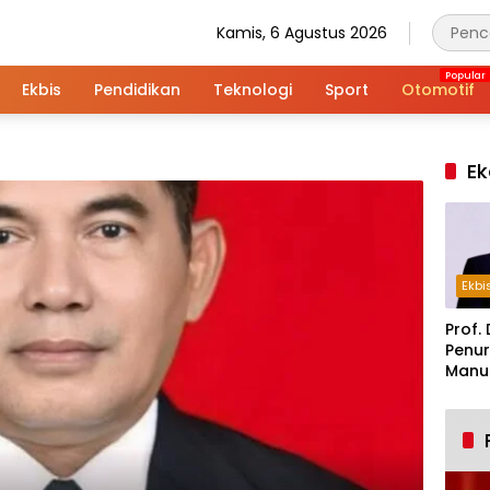
Kamis, 6 Agustus 2026
Ekbis
Pendidikan
Teknologi
Sport
Otomotif
Ek
Ekbi
Prof. 
Penur
Manuf
Alar
Indus