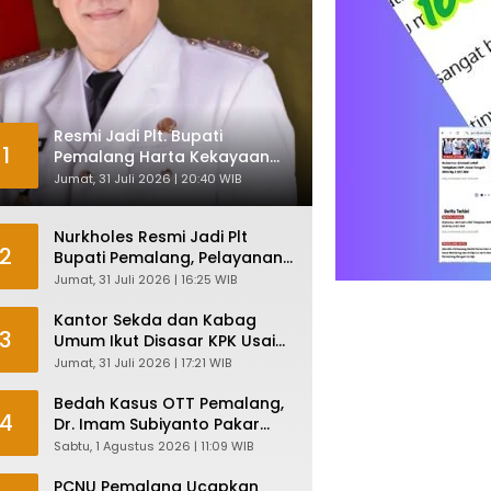
Resmi Jadi Plt. Bupati
1
Pemalang Harta Kekayaan
Nurkholes Sentuh Rp 12 Miliar
Jumat, 31 Juli 2026 | 20:40 WIB
Nurkholes Resmi Jadi Plt
2
Bupati Pemalang, Pelayanan
Publik Dijamin Tetap Lancar
Jumat, 31 Juli 2026 | 16:25 WIB
Kantor Sekda dan Kabag
3
Umum Ikut Disasar KPK Usai
Geledah Kantor Bupati
Jumat, 31 Juli 2026 | 17:21 WIB
Pemalang
Bedah Kasus OTT Pemalang,
4
Dr. Imam Subiyanto Pakar
Hukum Ungkap Teori
Sabtu, 1 Agustus 2026 | 11:09 WIB
Penyertaan KPK
PCNU Pemalang Ucapkan