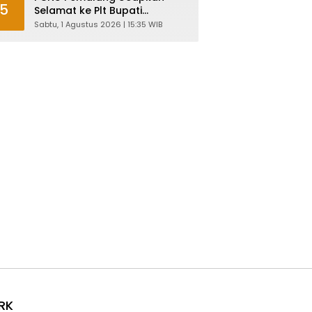
5
Selamat ke Plt Bupati
Nurkholes: Pemimpin Adalah
Sabtu, 1 Agustus 2026 | 15:35 WIB
Pelayan Rakyat!
RK