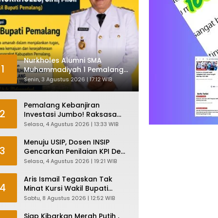
Nurkholes Alumni SMA
1
Muhammadiyah 1 Pemalang
Angkatan 1986 Resmi
Senin, 3 Agustus 2026 | 17:12 WIB
Menjabat Plt Bupati, Inilah
Pesan Ketua Asmam 86
Pemalang Kebanjiran
2
Investasi Jumbo! Raksasa
Garmen Jepang Siap Bangun
Selasa, 4 Agustus 2026 | 13:33 WIB
Pabrik dan Serap Ribuan
Tenaga Kerja
Menuju USIP, Dosen INSIP
3
Gencarkan Penilaian KPI Demi
Mutu Akademik
Selasa, 4 Agustus 2026 | 19:21 WIB
Aris Ismail Tegaskan Tak
4
Minat Kursi Wakil Bupati
Pemalang, Fokus Kawal
Sabtu, 8 Agustus 2026 | 12:52 WIB
Lembaga Legislatif
Siap Kibarkan Merah Putih ,