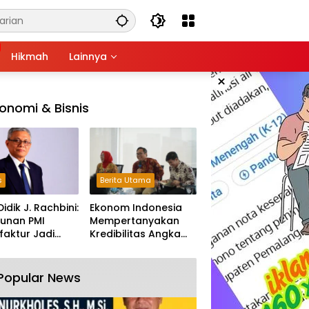
Hikmah
Lainnya
×
onomi & Bisnis
s
Berita Utama
Didik J. Rachbini:
Ekonom Indonesia
unan PMI
Mempertanyakan
aktur Jadi
Kredibilitas Angka
m Melemahnya
Pertumbuhan 5,61%:
tri Nasional
Tumbuh Tapi Rapuh
Popular News