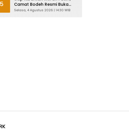
5
Camat Bodeh Resmi Buka
Pelatihan Capaska 2026
Selasa, 4 Agustus 2026 | 14:30 WIB
RK