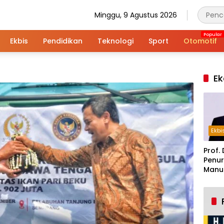
Minggu, 9 Agustus 2026
Ekbis
Pendidikan
Teknologi
Sport
Otomotif
Ek
Ekbi
Prof. 
Penur
Manuf
Alar
Indus