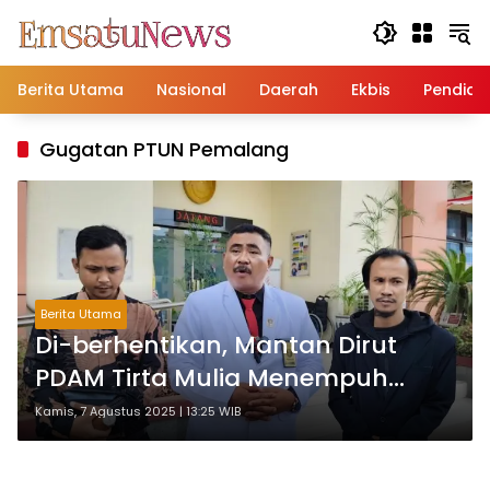
Langsung
ke
konten
Berita Utama
Nasional
Daerah
Ekbis
Pendidi
Gugatan PTUN Pemalang
Berita Utama
Di-berhentikan, Mantan Dirut
PDAM Tirta Mulia Menempuh
Jalur Hukum Gugat Bupati
Kamis, 7 Agustus 2025 | 13:25 WIB
Pemalang.