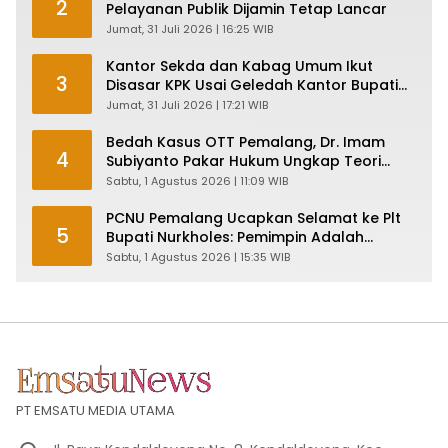
2
Pelayanan Publik Dijamin Tetap Lancar
Jumat, 31 Juli 2026 | 16:25 WIB
Kantor Sekda dan Kabag Umum Ikut
3
Disasar KPK Usai Geledah Kantor Bupati
Pemalang
Jumat, 31 Juli 2026 | 17:21 WIB
Bedah Kasus OTT Pemalang, Dr. Imam
4
Subiyanto Pakar Hukum Ungkap Teori
Penyertaan KPK
Sabtu, 1 Agustus 2026 | 11:09 WIB
PCNU Pemalang Ucapkan Selamat ke Plt
5
Bupati Nurkholes: Pemimpin Adalah
Pelayan Rakyat!
Sabtu, 1 Agustus 2026 | 15:35 WIB
PT EMSATU MEDIA UTAMA