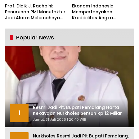
Prof. Didik J. Rachbini:
Ekonom Indonesia
Penurunan PMI Manufaktur
Mempertanyakan
Jadi Alarm Melemahnya
Kredibilitas Angka
Industri Nasional
Pertumbuhan 5,61%:
Tumbuh Tapi Rapuh
Popular News
Resmi Jadi Plt. Bupati Pemalang Harta
1
Kekayaan Nurkholes Sentuh Rp 12 Miliar
Jumat, 31 Juli 2026 | 20:40 WIB
Nurkholes Resmi Jadi Plt Bupati Pemalang,