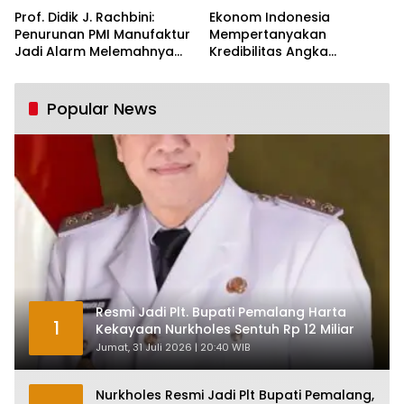
Prof. Didik J. Rachbini:
Ekonom Indonesia
Penurunan PMI Manufaktur
Mempertanyakan
Jadi Alarm Melemahnya
Kredibilitas Angka
Industri Nasional
Pertumbuhan 5,61%:
Tumbuh Tapi Rapuh
Popular News
Resmi Jadi Plt. Bupati Pemalang Harta
1
Kekayaan Nurkholes Sentuh Rp 12 Miliar
Jumat, 31 Juli 2026 | 20:40 WIB
Nurkholes Resmi Jadi Plt Bupati Pemalang,