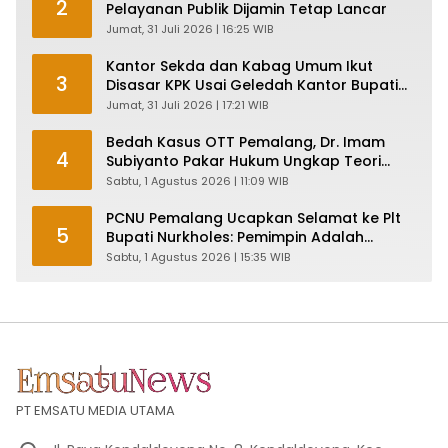
2
Pelayanan Publik Dijamin Tetap Lancar
Jumat, 31 Juli 2026 | 16:25 WIB
Kantor Sekda dan Kabag Umum Ikut
3
Disasar KPK Usai Geledah Kantor Bupati
Pemalang
Jumat, 31 Juli 2026 | 17:21 WIB
Bedah Kasus OTT Pemalang, Dr. Imam
4
Subiyanto Pakar Hukum Ungkap Teori
Penyertaan KPK
Sabtu, 1 Agustus 2026 | 11:09 WIB
PCNU Pemalang Ucapkan Selamat ke Plt
5
Bupati Nurkholes: Pemimpin Adalah
Pelayan Rakyat!
Sabtu, 1 Agustus 2026 | 15:35 WIB
PT EMSATU MEDIA UTAMA