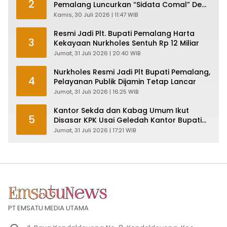
2
Pemalang Luncurkan “Sidata Comal” Demi
Layanan Publik Makin Ngebut
Kamis, 30 Juli 2026 | 11:47 WIB
Resmi Jadi Plt. Bupati Pemalang Harta
3
Kekayaan Nurkholes Sentuh Rp 12 Miliar
Jumat, 31 Juli 2026 | 20:40 WIB
Nurkholes Resmi Jadi Plt Bupati Pemalang,
4
Pelayanan Publik Dijamin Tetap Lancar
Jumat, 31 Juli 2026 | 16:25 WIB
Kantor Sekda dan Kabag Umum Ikut
5
Disasar KPK Usai Geledah Kantor Bupati
Pemalang
Jumat, 31 Juli 2026 | 17:21 WIB
PT EMSATU MEDIA UTAMA