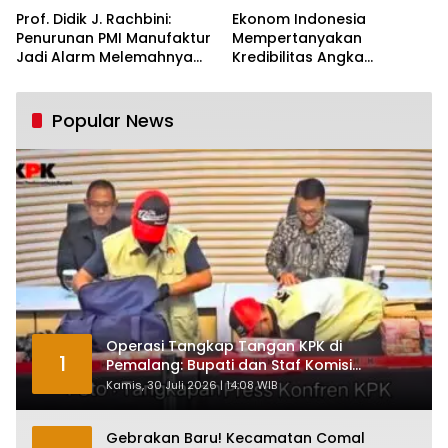
Prof. Didik J. Rachbini:
Ekonom Indonesia
Penurunan PMI Manufaktur
Mempertanyakan
Jadi Alarm Melemahnya
Kredibilitas Angka
Industri Nasional
Pertumbuhan 5,61%:
Tumbuh Tapi Rapuh
Popular News
Operasi Tangkap Tangan KPK di
1
Pemalang: Bupati dan Staf Komisi
Antirasuah Ditetapkan Tersangka
Kamis, 30 Juli 2026 | 14:08 WIB
Gebrakan Baru! Kecamatan Comal