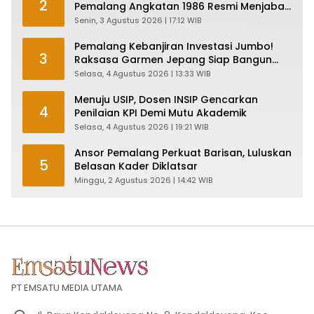
2
Pemalang Angkatan 1986 Resmi Menjabat
Plt Bupati, Inilah Pesan Ketua Asmam 86
Senin, 3 Agustus 2026 | 17:12 WIB
Pemalang Kebanjiran Investasi Jumbo!
3
Raksasa Garmen Jepang Siap Bangun
Pabrik dan Serap Ribuan Tenaga Kerja
Selasa, 4 Agustus 2026 | 13:33 WIB
Menuju USIP, Dosen INSIP Gencarkan
4
Penilaian KPI Demi Mutu Akademik
Selasa, 4 Agustus 2026 | 19:21 WIB
Ansor Pemalang Perkuat Barisan, Luluskan
5
Belasan Kader Diklatsar
Minggu, 2 Agustus 2026 | 14:42 WIB
PT EMSATU MEDIA UTAMA