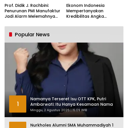
Prof. Didik J. Rachbini:
Ekonom Indonesia
Penurunan PMI Manufaktur
Mempertanyakan
Jadi Alarm Melemahnya
Kredibilitas Angka
Industri Nasional
Pertumbuhan 5,61%:
Tumbuh Tapi Rapuh
Popular News
Namanya Terseret Isu OTT KPK, Putri
1
Ambarwati: Itu Hanya Kesamaan Nama
Minggu, 2 Agustus 2026 | 15:09 WIB
Nurkholes Alumni SMA Muhammadiyah 1