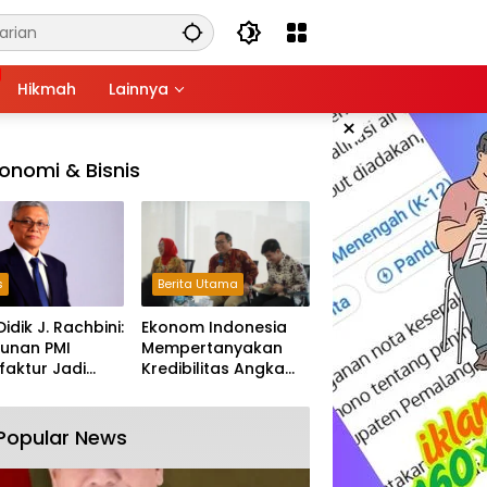
Hikmah
Lainnya
×
onomi & Bisnis
s
Berita Utama
Didik J. Rachbini:
Ekonom Indonesia
unan PMI
Mempertanyakan
aktur Jadi
Kredibilitas Angka
m Melemahnya
Pertumbuhan 5,61%:
tri Nasional
Tumbuh Tapi Rapuh
Popular News