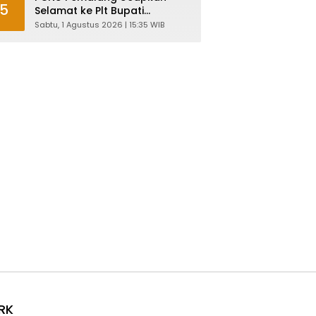
5
Selamat ke Plt Bupati
Nurkholes: Pemimpin Adalah
Sabtu, 1 Agustus 2026 | 15:35 WIB
Pelayan Rakyat!
RK