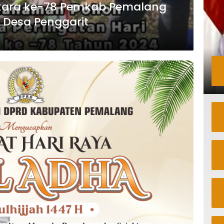
kara ke-78 Pemkab Pemalang
 Desa Penggarit