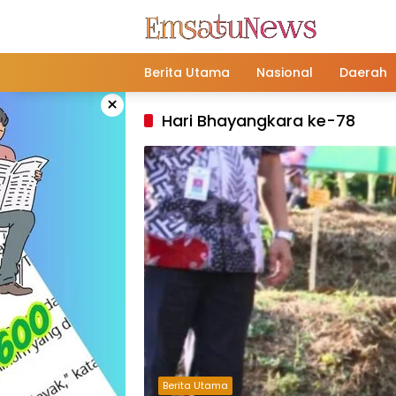
Langsung
ke
konten
Berita Utama
Nasional
Daerah
×
Hari Bhayangkara ke-78
Berita Utama