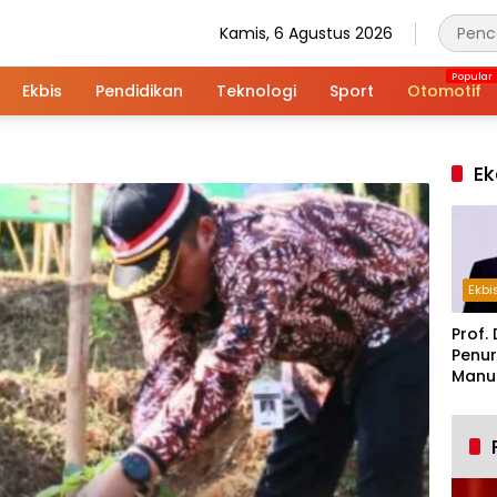
Kamis, 6 Agustus 2026
Ekbis
Pendidikan
Teknologi
Sport
Otomotif
Ek
Ekbi
Prof. 
Penur
Manuf
Alar
Indus