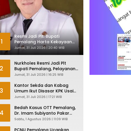
Resmi Jadi Plt. Bupati
1
Pemalang Harta Kekayaan
Nurkholes Sentuh Rp 12 Miliar
Jumat, 31 Juli 2026 | 20:40 WIB
Nurkholes Resmi Jadi Plt
2
Bupati Pemalang, Pelayanan
Publik Dijamin Tetap Lancar
Jumat, 31 Juli 2026 | 16:25 WIB
Kantor Sekda dan Kabag
3
Umum Ikut Disasar KPK Usai
Geledah Kantor Bupati
Jumat, 31 Juli 2026 | 17:21 WIB
Pemalang
Bedah Kasus OTT Pemalang,
4
Dr. Imam Subiyanto Pakar
Hukum Ungkap Teori
Sabtu, 1 Agustus 2026 | 11:09 WIB
Penyertaan KPK
PCNU Pemalang Ucapkan