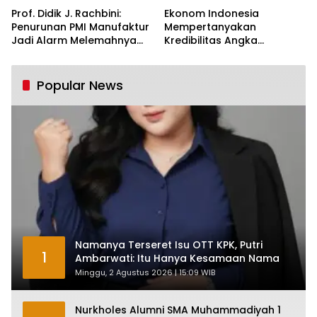
Prof. Didik J. Rachbini:
Ekonom Indonesia
Penurunan PMI Manufaktur
Mempertanyakan
Jadi Alarm Melemahnya
Kredibilitas Angka
Industri Nasional
Pertumbuhan 5,61%:
Tumbuh Tapi Rapuh
Popular News
Namanya Terseret Isu OTT KPK, Putri
1
Ambarwati: Itu Hanya Kesamaan Nama
Minggu, 2 Agustus 2026 | 15:09 WIB
Nurkholes Alumni SMA Muhammadiyah 1