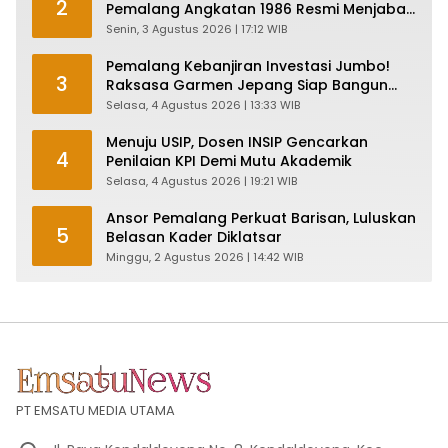
2
Pemalang Angkatan 1986 Resmi Menjabat
Plt Bupati, Inilah Pesan Ketua Asmam 86
Senin, 3 Agustus 2026 | 17:12 WIB
Pemalang Kebanjiran Investasi Jumbo!
3
Raksasa Garmen Jepang Siap Bangun
Pabrik dan Serap Ribuan Tenaga Kerja
Selasa, 4 Agustus 2026 | 13:33 WIB
Menuju USIP, Dosen INSIP Gencarkan
4
Penilaian KPI Demi Mutu Akademik
Selasa, 4 Agustus 2026 | 19:21 WIB
Ansor Pemalang Perkuat Barisan, Luluskan
5
Belasan Kader Diklatsar
Minggu, 2 Agustus 2026 | 14:42 WIB
PT EMSATU MEDIA UTAMA