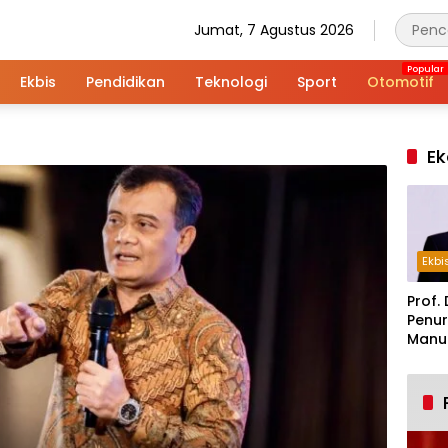
Jumat, 7 Agustus 2026
Ekbis
Pendidikan
Teknologi
Sport
Otomotif
Ek
Ekbi
Prof. 
Penur
Manuf
Alar
Indus