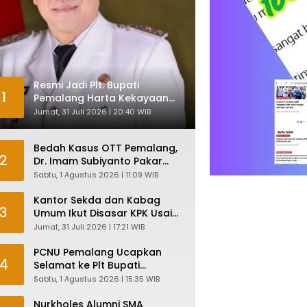
Resmi Jadi Plt. Bupati
1
Pemalang Harta Kekayaan
Nurkholes Sentuh Rp 12 Miliar
Jumat, 31 Juli 2026 | 20:40 WIB
Bedah Kasus OTT Pemalang,
2
Dr. Imam Subiyanto Pakar
Hukum Ungkap Teori
Sabtu, 1 Agustus 2026 | 11:09 WIB
Penyertaan KPK
Kantor Sekda dan Kabag
3
Umum Ikut Disasar KPK Usai
Geledah Kantor Bupati
Jumat, 31 Juli 2026 | 17:21 WIB
Pemalang
PCNU Pemalang Ucapkan
4
Selamat ke Plt Bupati
Nurkholes: Pemimpin Adalah
Sabtu, 1 Agustus 2026 | 15:35 WIB
Pelayan Rakyat!
Nurkholes Alumni SMA