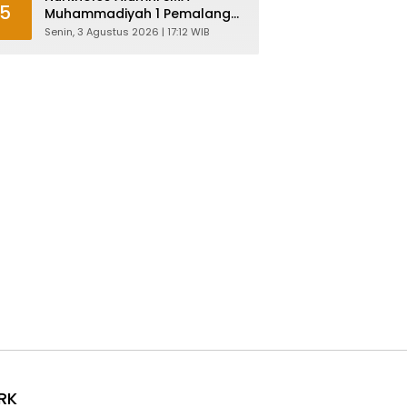
5
Muhammadiyah 1 Pemalang
Angkatan 1986 Resmi
Senin, 3 Agustus 2026 | 17:12 WIB
Menjabat Plt Bupati, Inilah
Pesan Ketua Asmam 86
RK