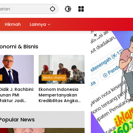
Hikmah
Lainnya
×
onomi & Bisnis
s
Berita Utama
Didik J. Rachbini:
Ekonom Indonesia
unan PMI
Mempertanyakan
aktur Jadi
Kredibilitas Angka
m Melemahnya
Pertumbuhan 5,61%:
tri Nasional
Tumbuh Tapi Rapuh
Popular News