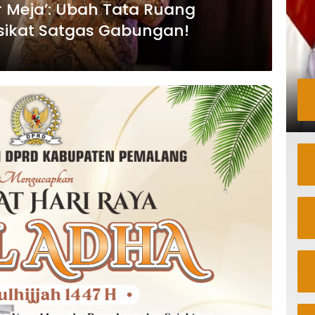
 Meja’: Ubah Tata Ruang
sikat Satgas Gabungan!