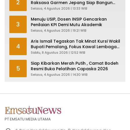
2
Raksasa Garmen Jepang Siap Bangun
Pabrik dan Serap Ribuan Tenaga Kerja
Selasa, 4 Agustus 2026 | 13:33 WIB
Menuju USIP, Dosen INSIP Gencarkan
3
Penilaian KPI Demi Mutu Akademik
Selasa, 4 Agustus 2026 | 19:21 WIB
Aris Ismail Tegaskan Tak Minat Kursi Wakil
4
Bupati Pemalang, Fokus Kawal Lembaga
Legislatif
Sabtu, 8 Agustus 2026 | 12:52 WIB
Siap Kibarkan Merah Putih , Camat Bodeh
5
Resmi Buka Pelatihan Capaska 2026
Selasa, 4 Agustus 2026 | 14:30 WIB
PT EMSATU MEDIA UTAMA