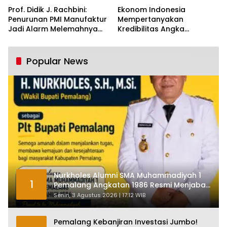
Prof. Didik J. Rachbini:
Ekonom Indonesia
Penurunan PMI Manufaktur
Mempertanyakan
Jadi Alarm Melemahnya
Kredibilitas Angka
Industri Nasional
Pertumbuhan 5,61%:
Tumbuh Tapi Rapuh
Popular News
Nurkholes Alumni SMA Muhammadiyah 1
1
Pemalang Angkatan 1986 Resmi Menjabat
Plt Bupati, Inilah Pesan Ketua Asmam 86
Senin, 3 Agustus 2026 | 17:12 WIB
Pemalang Kebanjiran Investasi Jumbo!