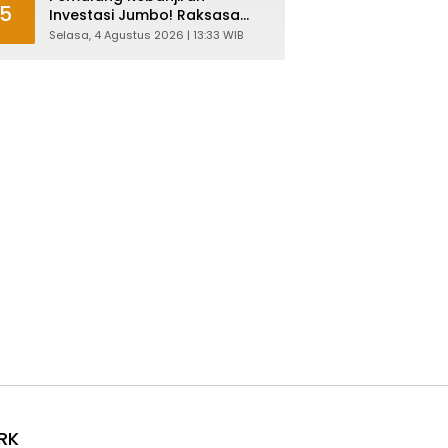
5
Investasi Jumbo! Raksasa
Garmen Jepang Siap Bangun
Selasa, 4 Agustus 2026 | 13:33 WIB
Pabrik dan Serap Ribuan
Tenaga Kerja
RK