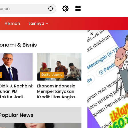
Hikmah
Lainnya
×
onomi & Bisnis
s
Berita Utama
Didik J. Rachbini:
Ekonom Indonesia
unan PMI
Mempertanyakan
aktur Jadi
Kredibilitas Angka
m Melemahnya
Pertumbuhan 5,61%:
tri Nasional
Tumbuh Tapi Rapuh
Popular News