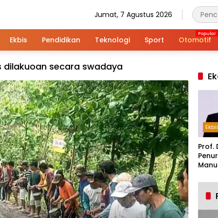
Jumat, 7 Agustus 2026
Ekbis
Pendidikan
Teknologi
Sport
Otomotif
s dilakuoan secara swadaya
Ek
Ekbi
Prof. 
Penur
Manuf
Alar
Indus