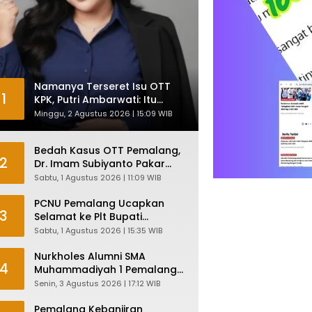
Namanya Terseret Isu OTT
1
KPK, Putri Ambarwati: Itu
Hanya Kesamaan Nama
Minggu, 2 Agustus 2026 | 15:09 WIB
Bedah Kasus OTT Pemalang,
2
Dr. Imam Subiyanto Pakar
Hukum Ungkap Teori
Sabtu, 1 Agustus 2026 | 11:09 WIB
Penyertaan KPK
PCNU Pemalang Ucapkan
3
Selamat ke Plt Bupati
Nurkholes: Pemimpin Adalah
Sabtu, 1 Agustus 2026 | 15:35 WIB
Pelayan Rakyat!
Nurkholes Alumni SMA
4
Muhammadiyah 1 Pemalang
Angkatan 1986 Resmi
Senin, 3 Agustus 2026 | 17:12 WIB
Menjabat Plt Bupati, Inilah
Pesan Ketua Asmam 86
Pemalang Kebanjiran