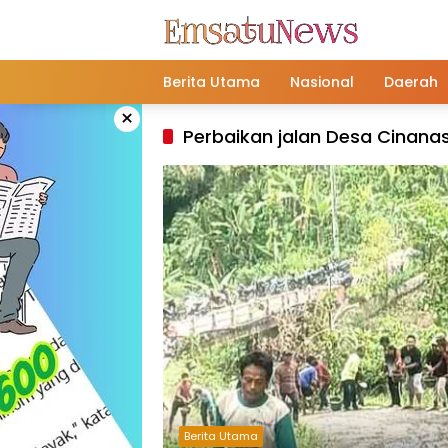
Langsung
ke
konten
Berita Utama
Nasional
Daerah
×
Perbaikan jalan Desa Cinana
Berita Utama