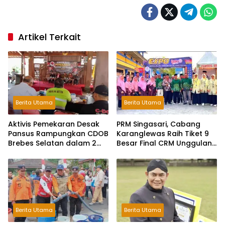
Artikel Terkait
Berita Utama
Berita Utama
Aktivis Pemekaran Desak
PRM Singasari, Cabang
Pansus Rampungkan CDOB
Karanglewas Raih Tiket 9
Brebes Selatan dalam 2
Besar Final CRM Unggulan
Bulan dan Sampaikan
Jateng 2026
Tritura
Berita Utama
Berita Utama