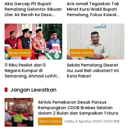
Aksi Gercep Plt Bupati
Aris Ismail Tegaskan Tak
Pemalang Gelontor Ribuan
Minat Kursi Wakil Bupati
Liter Air Bersih ke Desa
Pemalang, Fokus Kawal
Terdampak Kekeringan
Lembaga Legislatif
Berita Utama
Berita Utama
11 Ribu Pesilat dari 5
Sekda Pemalang Diseret
Negara Kumpul di
Isu Jual Beli Jabatan? Ini
Semarang, Ahmad Luthfi:
Kata Pakar!
Silat Benteng Karakter
Bangsa!
Jangan Lewatkan
Aktivis Pemekaran Desak Pansus
Rampungkan CDOB Brebes Selatan
dalam 2 Bulan dan Sampaikan Tritura
Berita Utama
Sabtu, 8 Agustus 2026 | 23:54 WIB