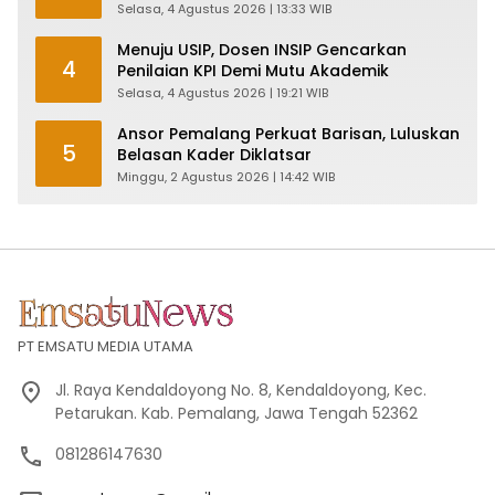
Pabrik dan Serap Ribuan Tenaga Kerja
Selasa, 4 Agustus 2026 | 13:33 WIB
Menuju USIP, Dosen INSIP Gencarkan
4
Penilaian KPI Demi Mutu Akademik
Selasa, 4 Agustus 2026 | 19:21 WIB
Ansor Pemalang Perkuat Barisan, Luluskan
5
Belasan Kader Diklatsar
Minggu, 2 Agustus 2026 | 14:42 WIB
PT EMSATU MEDIA UTAMA
Jl. Raya Kendaldoyong No. 8, Kendaldoyong, Kec.
Petarukan. Kab. Pemalang, Jawa Tengah 52362
081286147630