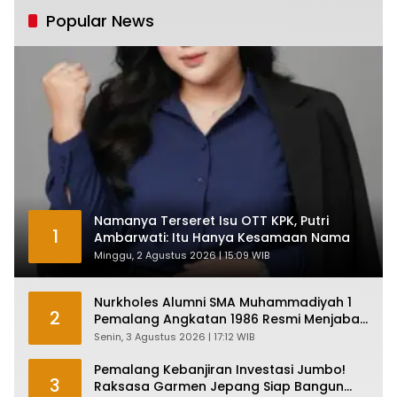
Popular News
Namanya Terseret Isu OTT KPK, Putri
1
Ambarwati: Itu Hanya Kesamaan Nama
Minggu, 2 Agustus 2026 | 15:09 WIB
Nurkholes Alumni SMA Muhammadiyah 1
2
Pemalang Angkatan 1986 Resmi Menjabat
Plt Bupati, Inilah Pesan Ketua Asmam 86
Senin, 3 Agustus 2026 | 17:12 WIB
Pemalang Kebanjiran Investasi Jumbo!
3
Raksasa Garmen Jepang Siap Bangun