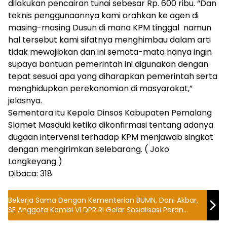
dilakukan pencairan tunai sebesar Rp. 600 ribu. “Dan
teknis penggunaannya kami arahkan ke agen di
masing-masing Dusun di mana KPM tinggal namun
hal tersebut kami sifatnya menghimbau dalam arti
tidak mewajibkan dan ini semata-mata hanya ingin
supaya bantuan pemerintah ini digunakan dengan
tepat sesuai apa yang diharapkan pemerintah serta
menghidupkan perekonomian di masyarakat,”
jelasnya.
Sementara itu Kepala Dinsos Kabupaten Pemalang
Slamet Masduki ketika dikonfirmasi tentang adanya
dugaan intervensi terhadap KPM menjawab singkat
dengan mengirimkan selebarang. ( Joko
Longkeyang )
Dibaca:
318
Bekerja Sama Dengan Kementerian BUMN, Doni Akbar,
SE Anggota Komisi VI DPR RI Gelar Sosialisasi Peran
BUMN Kepada Ummat