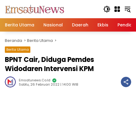
Langsung
ke
konten
Berita Utama
Nasional
Daerah
Ekbis
Pendidi
Beranda
Berita Utama
Berita Utama
BPNT Cair, Diduga Pemdes
Widodaren Intervensi KPM
Emsatunews.co.id
Sabtu, 26 Februari 2022 | 14:00 WIB