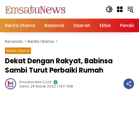
Langsung
ke
konten
Berita Utama
Nasional
Daerah
Ekbis
Pendidi
Beranda
Berita Utama
Berita Utama
Dekat Dengan Rakyat, Babinsa
Sambi Turut Perbaiki Rumah
Emsatunews.co.id
Senin, 28 Maret 2022 | 14:17 WIB