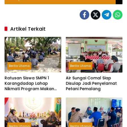
Artikel Terkait
Berita Utama
Berita Utama
Ratusan Siswa SMPN 1
Air Sungai Comal Siap
Karangdadap Lahap
Disulap Jadi Penyelamat
Nikmati Program Makan
Petani Pemalang
Bergizi Gratis
Berita Utama
Berita Utama