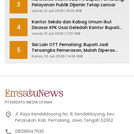
3
Pelayanan Publik Dijamin Tetap Lancar
Jumat, 31 Juli 2026 | 16:25 WIB
Kantor Sekda dan Kabag Umum Ikut
4
Disasar KPK Usai Geledah Kantor Bupati
Pemalang
Jumat, 31 Juli 2026 | 17:21 WIB
Sisi Lain OTT Pemalang: Bupati Jadi
5
Tersangka Pemerasan, Malah Diperas
Oknum Pegawai KPK
Kamis, 30 Juli 2026 | 14:35 WIB
PT EMSATU MEDIA UTAMA
Jl. Raya Kendaldoyong No. 8, Kendaldoyong, Kec.
Petarukan. Kab. Pemalang, Jawa Tengah 52362
081286147630