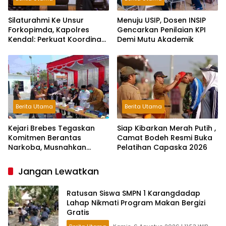
Silaturahmi Ke Unsur
Menuju USIP, Dosen INSIP
Forkopimda, Kapolres
Gencarkan Penilaian KPI
Kendal: Perkuat Koordinasi
Demi Mutu Akademik
dan Kerjasama
Berita Utama
Berita Utama
Kejari Brebes Tegaskan
Siap Kibarkan Merah Putih ,
Komitmen Berantas
Camat Bodeh Resmi Buka
Narkoba, Musnahkan
Pelatihan Capaska 2026
Barang Bukti 30 Perkara
Jangan Lewatkan
Ratusan Siswa SMPN 1 Karangdadap
Lahap Nikmati Program Makan Bergizi
Gratis