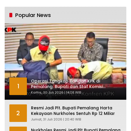
Industri Nasional
Pertumbuhan 5,61%:
Tumbuh Tapi Rapuh
Popular News
Operasi Tangkap Tangan KPK di
1
Pemalang: Bupati dan Staf Komisi
Antirasuah Ditetapkan Tersangka
Kamis, 30 Juli 2026 | 14:08 WIB
Resmi Jadi Plt. Bupati Pemalang Harta
2
Kekayaan Nurkholes Sentuh Rp 12 Miliar
Jumat, 31 Juli 2026 | 20:40 WIB
Nurkholes Resmi Jadi Plt Bupati Pemalang,