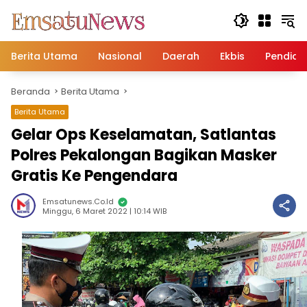
Langsung
ke
konten
Berita Utama
Nasional
Daerah
Ekbis
Pendidi
Beranda
Berita Utama
Berita Utama
Gelar Ops Keselamatan, Satlantas
Polres Pekalongan Bagikan Masker
Gratis Ke Pengendara
Emsatunews.co.id
Minggu, 6 Maret 2022 | 10:14 WIB