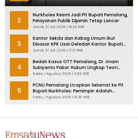
Nurkholes Resmi Jadi Plt Bupati Pemalang,
2
Pelayanan Publik Dijamin Tetap Lancar
Jumat, 31 Juli 2026 | 16:25 WIB
Kantor Sekda dan Kabag Umum Ikut
3
Disasar KPK Usai Geledah Kantor Bupati
Pemalang
Jumat, 31 Juli 2026 | 17:21 WIB
Bedah Kasus OTT Pemalang, Dr. Imam
4
Subiyanto Pakar Hukum Ungkap Teori
Penyertaan KPK
Sabtu, 1 Agustus 2026 | 11:09 WIB
PCNU Pemalang Ucapkan Selamat ke Plt
5
Bupati Nurkholes: Pemimpin Adalah
Pelayan Rakyat!
Sabtu, 1 Agustus 2026 | 15:35 WIB