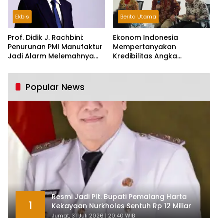
Ekbis
Berita Utama
Prof. Didik J. Rachbini:
Ekonom Indonesia
Penurunan PMI Manufaktur
Mempertanyakan
Jadi Alarm Melemahnya
Kredibilitas Angka
Industri Nasional
Pertumbuhan 5,61%:
Tumbuh Tapi Rapuh
Popular News
Resmi Jadi Plt. Bupati Pemalang Harta
1
Kekayaan Nurkholes Sentuh Rp 12 Miliar
Jumat, 31 Juli 2026 | 20:40 WIB