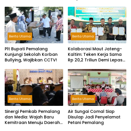
Toleransi dan Ruang Bagi
Pelaku Kejahatan Jalanan
Berita Utama
Berita Utama
Plt Bupati Pemalang
Kolaborasi Maut Jateng-
Kunjungi Sekolah Korban
Kaltim: Teken Kerja Sama
Bullying, Wajibkan CCTV!
Rp 20,2 Triliun Demi Lepas
dari Ketergantungan Pusat
Berita Utama
Berita Utama
Sinergi Pemkab Pemalang
Air Sungai Comal Siap
dan Media: Wajah Baru
Disulap Jadi Penyelamat
Kemitraan Menuju Daerah
Petani Pemalang
Maju