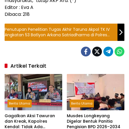
masyarakat,” tutup AKP Ara. (*)
Editor : Eva A
Dibaca:
218
Penutupan Penelitian Tugas Akhir Taruna Akpol TK IV
Angkatan 53 Batlyon Arkana Satriadharma di Polres
Pekalongan
Artikel Terkait
Berita Utama
Berita Utama
Gagalkan Aksi Tawuran
Musdes Longkeyang
dan Kreak, Kapolres
Digelar Bentuk Panitia
Kendal: Tidak Ada
Pengisian BPD 2026–2034