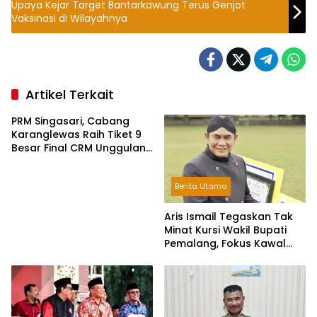
Upaya Kejar Target Bantarkawung Terus Genjot
Vaksinasi di Wilayahnya
Artikel Terkait
PRM Singasari, Cabang
Karanglewas Raih Tiket 9
Besar Final CRM Unggulan
Jateng 2026
Berita Utama
Aris Ismail Tegaskan Tak
Minat Kursi Wakil Bupati
Pemalang, Fokus Kawal
Lembaga Legislatif