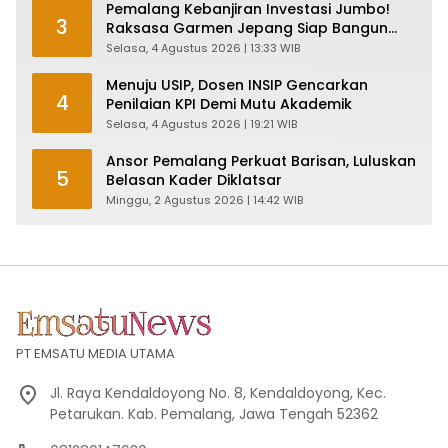
Pemalang Kebanjiran Investasi Jumbo!
3
Raksasa Garmen Jepang Siap Bangun
Pabrik dan Serap Ribuan Tenaga Kerja
Selasa, 4 Agustus 2026 | 13:33 WIB
Menuju USIP, Dosen INSIP Gencarkan
4
Penilaian KPI Demi Mutu Akademik
Selasa, 4 Agustus 2026 | 19:21 WIB
Ansor Pemalang Perkuat Barisan, Luluskan
5
Belasan Kader Diklatsar
Minggu, 2 Agustus 2026 | 14:42 WIB
PT EMSATU MEDIA UTAMA
Jl. Raya Kendaldoyong No. 8, Kendaldoyong, Kec.
Petarukan. Kab. Pemalang, Jawa Tengah 52362