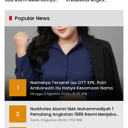
Industri Nasional
Pertumbuhan 5,61%:
Tumbuh Tapi Rapuh
Popular News
Namanya Terseret Isu OTT KPK, Putri
1
Ambarwati: Itu Hanya Kesamaan Nama
Minggu, 2 Agustus 2026 | 15:09 WIB
Nurkholes Alumni SMA Muhammadiyah 1
2
Pemalang Angkatan 1986 Resmi Menjabat
Plt Bupati, Inilah Pesan Ketua Asmam 86
Senin, 3 Agustus 2026 | 17:12 WIB