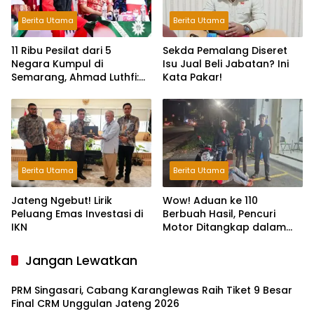
Berita Utama
Berita Utama
11 Ribu Pesilat dari 5
Sekda Pemalang Diseret
Negara Kumpul di
Isu Jual Beli Jabatan? Ini
Semarang, Ahmad Luthfi:
Kata Pakar!
Silat Benteng Karakter
Bangsa!
Berita Utama
Berita Utama
Jateng Ngebut! Lirik
Wow! Aduan ke 110
Peluang Emas Investasi di
Berbuah Hasil, Pencuri
IKN
Motor Ditangkap dalam
Hitungan Jam
Jangan Lewatkan
PRM Singasari, Cabang Karanglewas Raih Tiket 9 Besar
Final CRM Unggulan Jateng 2026