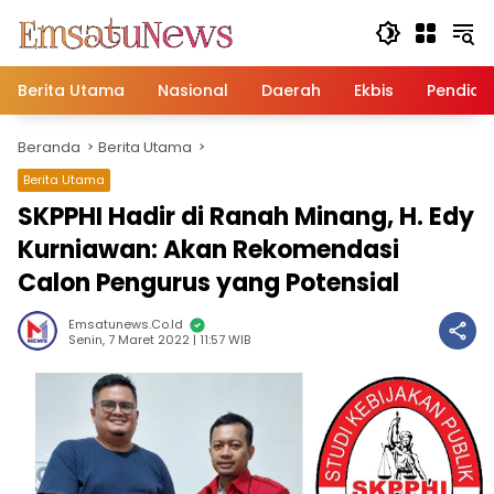
Langsung
ke
konten
Berita Utama
Nasional
Daerah
Ekbis
Pendidi
Beranda
Berita Utama
Berita Utama
SKPPHI Hadir di Ranah Minang, H. Edy
Kurniawan: Akan Rekomendasi
Calon Pengurus yang Potensial
Emsatunews.co.id
Senin, 7 Maret 2022 | 11:57 WIB