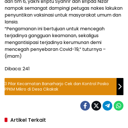
dari tim 6, yakni Briptu Syahrir dan Bripda Nizar
nampak semangat dampingi petugas nakes lakukan
penyuntikan vaksinasi untuk masyarakat umum dan
lansia.
“Pengamanan ini bertujuan untuk mencegah
terjadinya gangguan keamanan, sekaligus
mengantisipasi terjadinya kerumunan demi
mencegah penyebaran Covid-19,” tuturnya –
(imam)
Dibaca:
241
3 Pilar Kecamatan Banarharjo Cek dan Kontrol Posko
PPKM Mikro di Desa Cikakak
Artikel Terkait