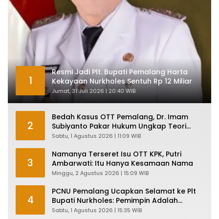
Resmi Jadi Plt. Bupati Pemalang Harta
1
Kekayaan Nurkholes Sentuh Rp 12 Miliar
Jumat, 31 Juli 2026 | 20:40 WIB
Bedah Kasus OTT Pemalang, Dr. Imam
2
Subiyanto Pakar Hukum Ungkap Teori
Penyertaan KPK
Sabtu, 1 Agustus 2026 | 11:09 WIB
Namanya Terseret Isu OTT KPK, Putri
3
Ambarwati: Itu Hanya Kesamaan Nama
Minggu, 2 Agustus 2026 | 15:09 WIB
PCNU Pemalang Ucapkan Selamat ke Plt
4
Bupati Nurkholes: Pemimpin Adalah
Pelayan Rakyat!
Sabtu, 1 Agustus 2026 | 15:35 WIB