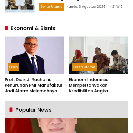
Berita Utama
Kamis, 6 Agustus 2026 | 14:21 WIB
Ekonomi & Bisnis
Ekbis
Berita Utama
Prof. Didik J. Rachbini:
Ekonom Indonesia
Penurunan PMI Manufaktur
Mempertanyakan
Jadi Alarm Melemahnya
Kredibilitas Angka
Industri Nasional
Pertumbuhan 5,61%:
Tumbuh Tapi Rapuh
Popular News