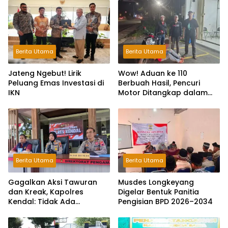
Berita Utama
Berita Utama
Jateng Ngebut! Lirik
Wow! Aduan ke 110
Peluang Emas Investasi di
Berbuah Hasil, Pencuri
IKN
Motor Ditangkap dalam
Hitungan Jam
Berita Utama
Berita Utama
Gagalkan Aksi Tawuran
Musdes Longkeyang
dan Kreak, Kapolres
Digelar Bentuk Panitia
Kendal: Tidak Ada
Pengisian BPD 2026–2034
Toleransi dan Ruang Bagi
Pelaku Kejahatan Jalanan