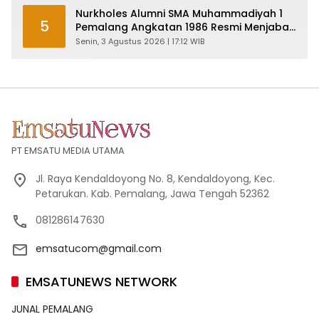
Nurkholes Alumni SMA Muhammadiyah 1
5
Pemalang Angkatan 1986 Resmi Menjabat
Plt Bupati, Inilah Pesan Ketua Asmam 86
Senin, 3 Agustus 2026 | 17:12 WIB
PT EMSATU MEDIA UTAMA
Jl. Raya Kendaldoyong No. 8, Kendaldoyong, Kec.
Petarukan. Kab. Pemalang, Jawa Tengah 52362
081286147630
emsatucom@gmail.com
EMSATUNEWS NETWORK
JUNAL PEMALANG