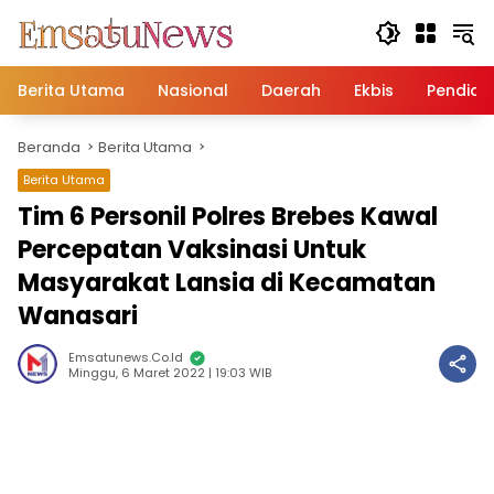
Langsung
ke
konten
Berita Utama
Nasional
Daerah
Ekbis
Pendidi
Beranda
Berita Utama
Berita Utama
Tim 6 Personil Polres Brebes Kawal
Percepatan Vaksinasi Untuk
Masyarakat Lansia di Kecamatan
Wanasari
Emsatunews.co.id
Minggu, 6 Maret 2022 | 19:03 WIB