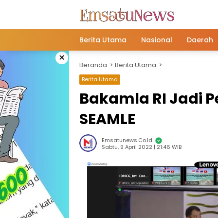
Langsung
ke
konten
Berita Utama
Nasional
Daerah
×
Beranda
Berita Utama
Berita Utama
Bakamla RI Jadi 
SEAMLE
Emsatunews.co.id
Sabtu, 9 April 2022 | 21:46 WIB