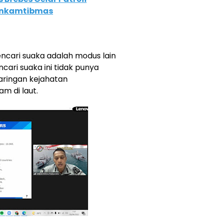
inkamtibmas
pencari suaka adalah modus lain
encari suaka ini tidak punya
 jaringan kejahatan
am di laut.