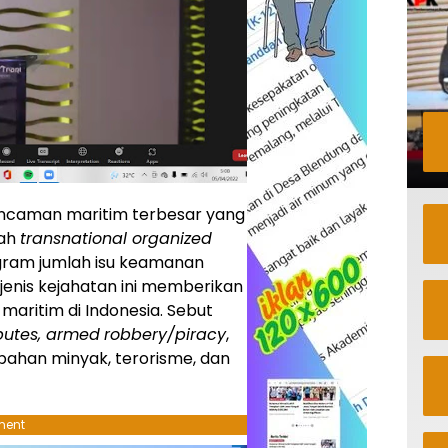
caman maritim terbesar yang
lah
transnational organized
agram jumlah isu keamanan
enis kejahatan ini memberikan
maritim di Indonesia. Sebut
putes, armed
robbery/piracy
,
pahan minyak, terorisme, dan
ment