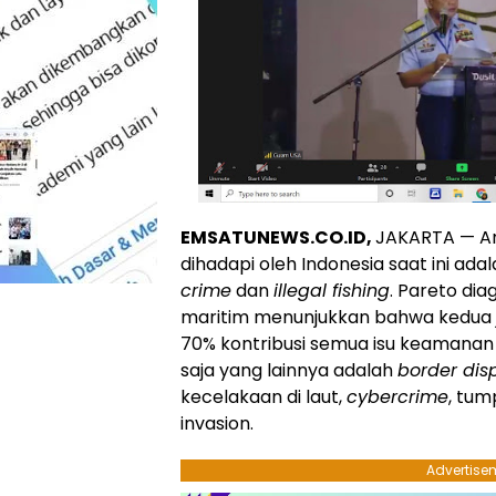
EMSATUNEWS.CO.ID,
JAKARTA — An
dihadapi oleh Indonesia saat ini ada
crime
dan
illegal fishing
. Pareto di
maritim menunjukkan bahwa kedua j
70% kontribusi semua isu keamanan 
saja yang lainnya adalah
border dis
kecelakaan di laut,
cybercrime
, tum
invasion.
Advertise