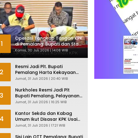
Operasi Tangkap Tangan KPK
1
di Pemalang: Bupati dan Staf
Komisi Antirasuah Ditetapkan
Kamis, 30 Juli 2026 | 14:08 WIB
Tersangka
Resmi Jadi Plt. Bupati
2
Pemalang Harta Kekayaan
Nurkholes Sentuh Rp 12 Miliar
Jumat, 31 Juli 2026 | 20:40 WIB
Nurkholes Resmi Jadi Plt
3
Bupati Pemalang, Pelayanan
Publik Dijamin Tetap Lancar
Jumat, 31 Juli 2026 | 16:25 WIB
Kantor Sekda dan Kabag
4
Umum Ikut Disasar KPK Usai
Geledah Kantor Bupati
Jumat, 31 Juli 2026 | 17:21 WIB
Pemalang
Sisi Lain OTT Pemalang: Bupati