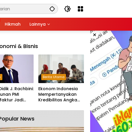
Hikmah
Lainnya
×
onomi & Bisnis
s
Berita Utama
Didik J. Rachbini:
Ekonom Indonesia
unan PMI
Mempertanyakan
aktur Jadi
Kredibilitas Angka
m Melemahnya
Pertumbuhan 5,61%:
tri Nasional
Tumbuh Tapi Rapuh
Popular News