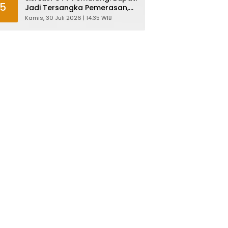
5
Jadi Tersangka Pemerasan,
Malah Diperas Oknum
Kamis, 30 Juli 2026 | 14:35 WIB
Pegawai KPK