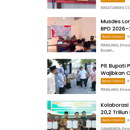
EMSATUNEWS.CO.I
Musdes Lon
BPD 2026–
Berita Utama
K
PEMALANG, Emsa
Bodeh,…
Plt Bupati 
Wajibkan 
Berita Utama
K
PEMALANG, Emsa
Kolaborasi
20,2 Trili
Berita Utama
K
SAMARINDA, Ems