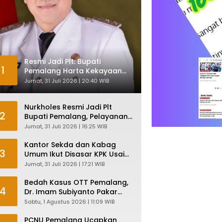
Resmi Jadi Plt. Bupati
1
Pemalang Harta Kekayaan
Nurkholes Sentuh Rp 12 Miliar
Jumat, 31 Juli 2026 | 20:40 WIB
Nurkholes Resmi Jadi Plt
2
Bupati Pemalang, Pelayanan
Publik Dijamin Tetap Lancar
Jumat, 31 Juli 2026 | 16:25 WIB
Kantor Sekda dan Kabag
3
Umum Ikut Disasar KPK Usai
Geledah Kantor Bupati
Jumat, 31 Juli 2026 | 17:21 WIB
Pemalang
Bedah Kasus OTT Pemalang,
4
Dr. Imam Subiyanto Pakar
Hukum Ungkap Teori
Sabtu, 1 Agustus 2026 | 11:09 WIB
Penyertaan KPK
PCNU Pemalang Ucapkan