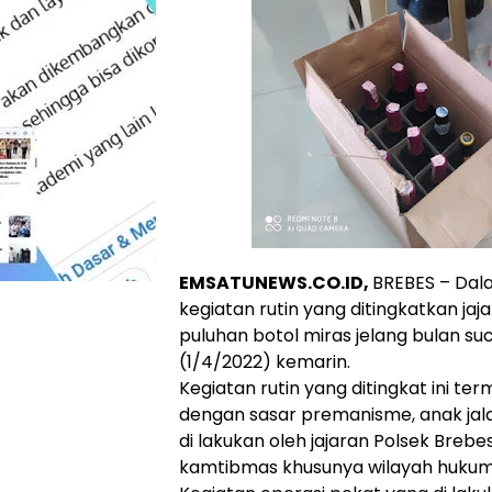
EMSATUNEWS.CO.ID,
BREBES – Dal
kegiatan rutin yang ditingkatkan j
puluhan botol miras jelang bulan su
(1/4/2022) kemarin.
Kegiatan rutin yang ditingkat ini te
dengan sasar premanisme, anak jal
di lakukan oleh jajaran Polsek Brebe
kamtibmas khusunya wilayah hukum