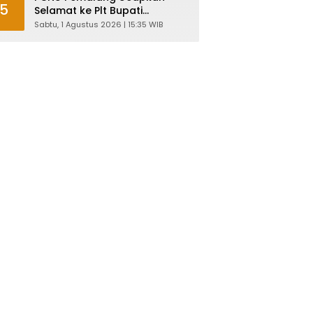
5
Selamat ke Plt Bupati
Nurkholes: Pemimpin Adalah
Sabtu, 1 Agustus 2026 | 15:35 WIB
Pelayan Rakyat!