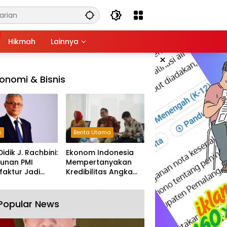
Hikmah
Lainnya
×
onomi & Bisnis
s
Berita Utama
Didik J. Rachbini:
Ekonom Indonesia
unan PMI
Mempertanyakan
aktur Jadi
Kredibilitas Angka
m Melemahnya
Pertumbuhan 5,61%:
tri Nasional
Tumbuh Tapi Rapuh
Popular News