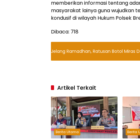
memberikan informasi tentang ada
masyarakat lainya guna wujudkan te
kondusif di wilayah Hukum Polsek Br
Dibaca:
718
Jelang Ramadhan, Ratusan Botol Miras 
Artikel Terkait
Berita Utama
Berita