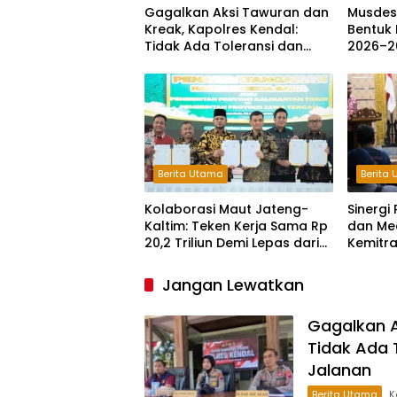
Gagalkan Aksi Tawuran dan
Musdes
Kreak, Kapolres Kendal:
Bentuk 
Tidak Ada Toleransi dan
2026–2
Ruang Bagi Pelaku
Kejahatan Jalanan
Berita Utama
Berita
Kolaborasi Maut Jateng-
Sinerg
Kaltim: Teken Kerja Sama Rp
dan Me
20,2 Triliun Demi Lepas dari
Kemitr
Ketergantungan Pusat
Maju
Jangan Lewatkan
Gagalkan A
Tidak Ada 
Jalanan
Berita Utama
K