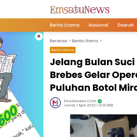
Langsung
ke
konten
Berita Utama
Nasional
Daerah
×
Beranda
Berita Utama
Berita Utama
Jelang Bulan Suc
Brebes Gelar Ope
Puluhan Botol Mir
Emsatunews.co.id
Jumat, 1 April 2022 | 13:41 WIB