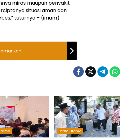
nnya miras maupun penyakit
rciptanya situasi aman dan
ebes,” tuturnya – (imam)
Diamankan
 Utama
Berita Utama