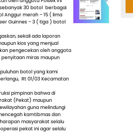
kan oleh anggota Polsek ini
sebanyak 30 botol berbagai
tol Anggur merah – 15 ( lima
eer Guinnes – 3 ( tiga ) botol
askan, sekali ada laporan
aupun kios yang menjual
kukan pengecekan oleh anggota
an penyitaan miras maupun
 puluhan botol yang kami
erlangu, Rt 01/03 Kecamatan
ntruksi pimpinan bahwa di
arakat (Pekat) maupun
 kewilayahan guna melindungi
mencegah kamtibmas dan
 harapan masyarakat selalu
operasi pekat ini agar selalu