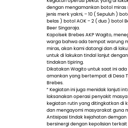
Kegiatan operasi pekat yang di laku
dengan mengamankan botol miras 
jenis merk yakni, – 10 ( Sepuluh ) bo
belas ) botol AOK – 2 ( dua ) botol B
Beer Singaraja.
Kapolsek Brebes AKP Wagito, meneg
warga bahwa ada tempat warung m
miras, akan kami datangi dan di la
untuk di lakukan tindal lanjut deng
tindakan tipiring.
Dikatakan Wagito untuk saat ini ada
amankan yang bertempat di Desa T
Brebes.
” Kegiatan ini juga menidak lanjuti i
laksanakan operasi penyakit masy
kegiatan rutin yang ditingkatkan di
dan mengayomi masyarakat guna 
Antisipasi tindak kejahatan demgan
bersinergi dengan kepolisian terkait 