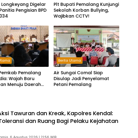
 Longkeyang Digelar
Plt Bupati Pemalang Kunjungi
Panitia Pengisian BPD
Sekolah Korban Bullying,
034
Wajibkan CCTV!
 Utama
Berita Utama
i Pemkab Pemalang
Air Sungai Comal Siap
dia: Wajah Baru
Disulap Jadi Penyelamat
aan Menuju Daerah
Petani Pemalang
ksi Tawuran dan Kreak, Kapolres Kendal:
Toleransi dan Ruang Bagi Pelaku Kejahatan
amis, 6 Agustus 2026 | 21:56 WIB