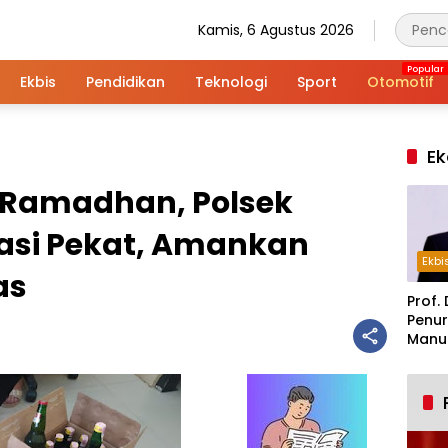
Kamis, 6 Agustus 2026
Ekbis
Pendidikan
Teknologi
Sport
Otomotif
Ek
i Ramadhan, Polsek
rasi Pekat, Amankan
Ekbi
as
Prof. 
Penur
Manuf
Alar
Indus