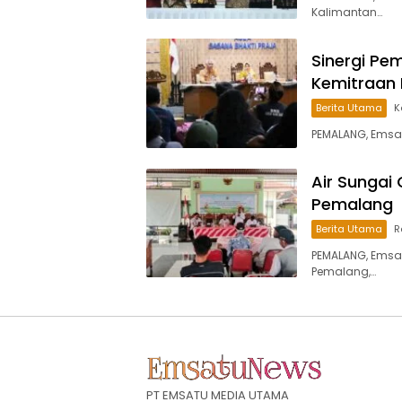
Kalimantan…
Sinergi Pe
Kemitraan 
Berita Utama
K
PEMALANG, Emsa
Air Sungai
Pemalang
Berita Utama
R
PEMALANG, Emsa
Pemalang,…
PT EMSATU MEDIA UTAMA