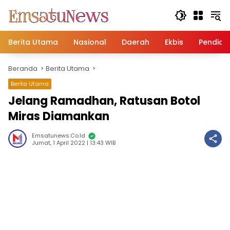
Langsung
ke
konten
Berita Utama
Nasional
Daerah
Ekbis
Pendidi
Beranda
Berita Utama
Berita Utama
Jelang Ramadhan, Ratusan Botol
Miras Diamankan
Emsatunews.co.id
Jumat, 1 April 2022 | 13:43 WIB