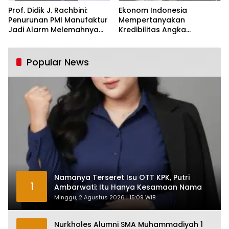
Prof. Didik J. Rachbini:
Ekonom Indonesia
Penurunan PMI Manufaktur
Mempertanyakan
Jadi Alarm Melemahnya
Kredibilitas Angka
Industri Nasional
Pertumbuhan 5,61%:
Tumbuh Tapi Rapuh
Popular News
Namanya Terseret Isu OTT KPK, Putri
1
Ambarwati: Itu Hanya Kesamaan Nama
Minggu, 2 Agustus 2026 | 15:09 WIB
Nurkholes Alumni SMA Muhammadiyah 1