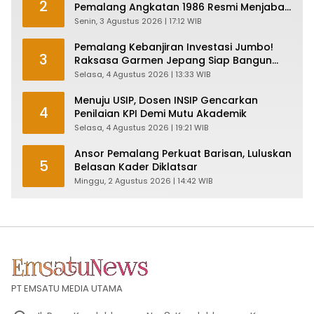
2
Pemalang Angkatan 1986 Resmi Menjabat
Plt Bupati, Inilah Pesan Ketua Asmam 86
Senin, 3 Agustus 2026 | 17:12 WIB
Pemalang Kebanjiran Investasi Jumbo!
3
Raksasa Garmen Jepang Siap Bangun
Pabrik dan Serap Ribuan Tenaga Kerja
Selasa, 4 Agustus 2026 | 13:33 WIB
Menuju USIP, Dosen INSIP Gencarkan
4
Penilaian KPI Demi Mutu Akademik
Selasa, 4 Agustus 2026 | 19:21 WIB
Ansor Pemalang Perkuat Barisan, Luluskan
5
Belasan Kader Diklatsar
Minggu, 2 Agustus 2026 | 14:42 WIB
PT EMSATU MEDIA UTAMA