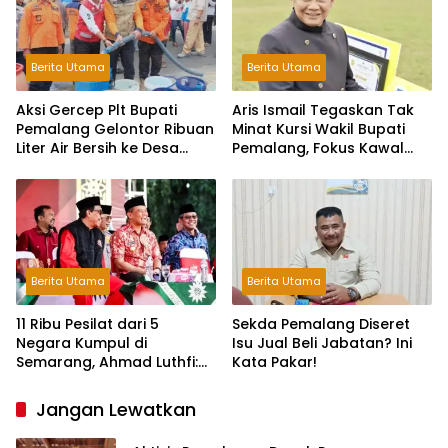
Berita Utama
Berita Utama
Aksi Gercep Plt Bupati
Aris Ismail Tegaskan Tak
Pemalang Gelontor Ribuan
Minat Kursi Wakil Bupati
Liter Air Bersih ke Desa
Pemalang, Fokus Kawal
Terdampak Kekeringan
Lembaga Legislatif
Berita Utama
Berita Utama
11 Ribu Pesilat dari 5
Sekda Pemalang Diseret
Negara Kumpul di
Isu Jual Beli Jabatan? Ini
Semarang, Ahmad Luthfi:
Kata Pakar!
Silat Benteng Karakter
Bangsa!
Jangan Lewatkan