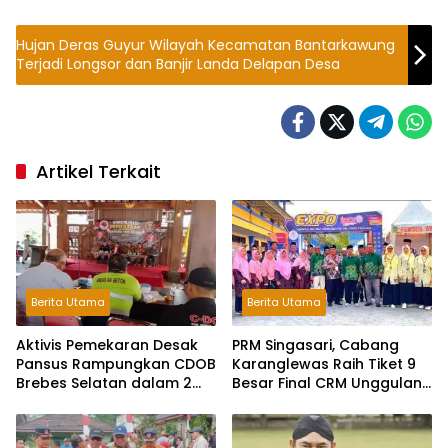
Hujan Deras Guyur Wilayah Kecamatan Bantarkawung
Terjadi Longsor dan Banjir Landa Delapan Desa
Artikel Terkait
Berita Utama
Berita Utama
Aktivis Pemekaran Desak
PRM Singasari, Cabang
Pansus Rampungkan CDOB
Karanglewas Raih Tiket 9
Brebes Selatan dalam 2
Besar Final CRM Unggulan
Bulan dan Sampaikan
Jateng 2026
Tritura