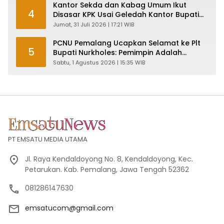
Kantor Sekda dan Kabag Umum Ikut
4
Disasar KPK Usai Geledah Kantor Bupati
Pemalang
Jumat, 31 Juli 2026 | 17:21 WIB
PCNU Pemalang Ucapkan Selamat ke Plt
5
Bupati Nurkholes: Pemimpin Adalah
Pelayan Rakyat!
Sabtu, 1 Agustus 2026 | 15:35 WIB
PT EMSATU MEDIA UTAMA
Jl. Raya Kendaldoyong No. 8, Kendaldoyong, Kec.
Petarukan. Kab. Pemalang, Jawa Tengah 52362
081286147630
emsatucom@gmail.com