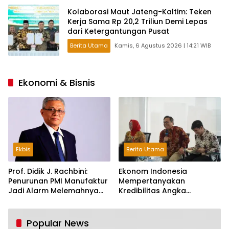
Kolaborasi Maut Jateng-Kaltim: Teken
Kerja Sama Rp 20,2 Triliun Demi Lepas
dari Ketergantungan Pusat
Berita Utama
Kamis, 6 Agustus 2026 | 14:21 WIB
Ekonomi & Bisnis
Ekbis
Berita Utama
Prof. Didik J. Rachbini:
Ekonom Indonesia
Penurunan PMI Manufaktur
Mempertanyakan
Jadi Alarm Melemahnya
Kredibilitas Angka
Industri Nasional
Pertumbuhan 5,61%:
Tumbuh Tapi Rapuh
Popular News