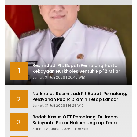
Resmi Jadi Plt. Bupati Pemalang Harta
1
Kekayaan Nurkholes Sentuh Rp 12 Miliar
Jumat, 31 Juli 2026 | 20:40 WIB
Nurkholes Resmi Jadi Plt Bupati Pemalang,
2
Pelayanan Publik Dijamin Tetap Lancar
Jumat, 31 Juli 2026 | 16:25 WIB
Bedah Kasus OTT Pemalang, Dr. Imam
3
Subiyanto Pakar Hukum Ungkap Teori
Penyertaan KPK
Sabtu, 1 Agustus 2026 | 11:09 WIB