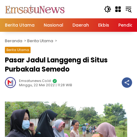
Langsung
ke
konten
Berita Utama
Nasional
Daerah
Ekbis
Pendidi
Beranda
Berita Utama
Berita Utama
Pasar Jadul Langgeng di Situs
Purbakala Semedo
Emsatunews.co.id
Minggu, 22 Mei 2022 | 11:28 WIB