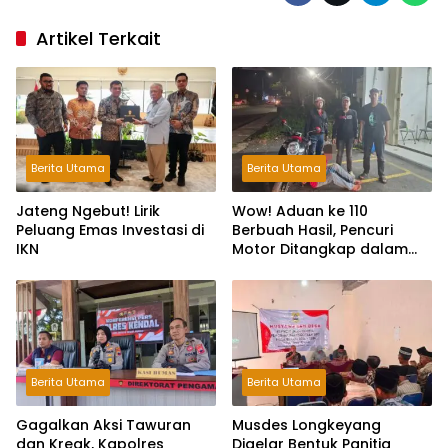
Artikel Terkait
Berita Utama
Berita Utama
Jateng Ngebut! Lirik
Wow! Aduan ke 110
Peluang Emas Investasi di
Berbuah Hasil, Pencuri
IKN
Motor Ditangkap dalam
Hitungan Jam
Berita Utama
Berita Utama
Gagalkan Aksi Tawuran
Musdes Longkeyang
dan Kreak, Kapolres
Digelar Bentuk Panitia