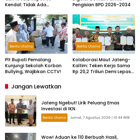
Kendal: Tidak Ada
Pengisian BPD 2026–2034
Toleransi dan Ruang Bagi
Pelaku Kejahatan Jalanan
Berita Utama
Berita Utama
Plt Bupati Pemalang
Kolaborasi Maut Jateng-
Kunjungi Sekolah Korban
Kaltim: Teken Kerja Sama
Bullying, Wajibkan CCTV!
Rp 20,2 Triliun Demi Lepas
dari Ketergantungan Pusat
Jangan Lewatkan
Jateng Ngebut! Lirik Peluang Emas
Investasi di IKN
Berita Utama
Jumat, 7 Agustus 2026 | 10:44 WIB
Wow! Aduan ke 110 Berbuah Hasil,