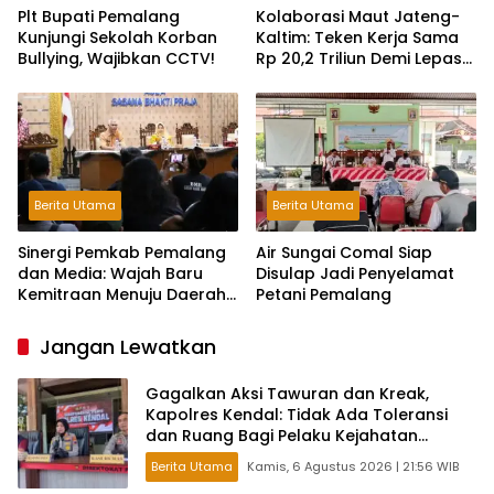
Plt Bupati Pemalang
Kolaborasi Maut Jateng-
Kunjungi Sekolah Korban
Kaltim: Teken Kerja Sama
Bullying, Wajibkan CCTV!
Rp 20,2 Triliun Demi Lepas
dari Ketergantungan Pusat
Berita Utama
Berita Utama
Sinergi Pemkab Pemalang
Air Sungai Comal Siap
dan Media: Wajah Baru
Disulap Jadi Penyelamat
Kemitraan Menuju Daerah
Petani Pemalang
Maju
Jangan Lewatkan
Gagalkan Aksi Tawuran dan Kreak,
Kapolres Kendal: Tidak Ada Toleransi
dan Ruang Bagi Pelaku Kejahatan
Jalanan
Berita Utama
Kamis, 6 Agustus 2026 | 21:56 WIB