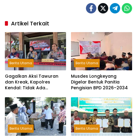
Artikel Terkait
Berita Utama
Berita Utama
Gagalkan Aksi Tawuran
Musdes Longkeyang
dan Kreak, Kapolres
Digelar Bentuk Panitia
Kendal: Tidak Ada
Pengisian BPD 2026–2034
Toleransi dan Ruang Bagi
Pelaku Kejahatan Jalanan
Berita Utama
Berita Utama