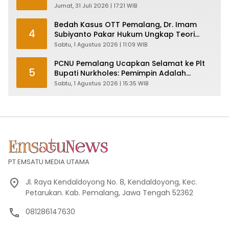
Pemalang
Jumat, 31 Juli 2026 | 17:21 WIB
Bedah Kasus OTT Pemalang, Dr. Imam
4
Subiyanto Pakar Hukum Ungkap Teori
Penyertaan KPK
Sabtu, 1 Agustus 2026 | 11:09 WIB
PCNU Pemalang Ucapkan Selamat ke Plt
5
Bupati Nurkholes: Pemimpin Adalah
Pelayan Rakyat!
Sabtu, 1 Agustus 2026 | 15:35 WIB
PT EMSATU MEDIA UTAMA
Jl. Raya Kendaldoyong No. 8, Kendaldoyong, Kec.
Petarukan. Kab. Pemalang, Jawa Tengah 52362
081286147630