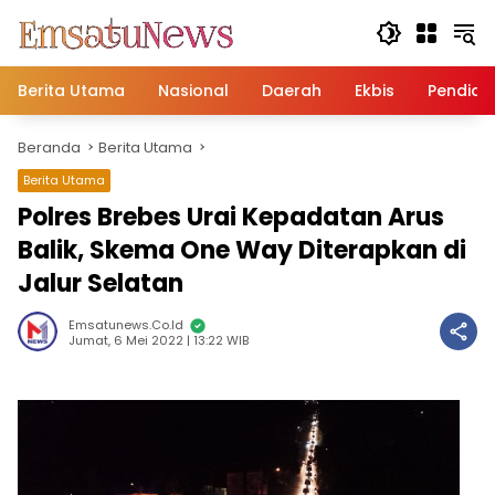
Langsung
ke
konten
Berita Utama
Nasional
Daerah
Ekbis
Pendidi
Beranda
Berita Utama
Berita Utama
Polres Brebes Urai Kepadatan Arus
Balik, Skema One Way Diterapkan di
Jalur Selatan
Emsatunews.co.id
Jumat, 6 Mei 2022 | 13:22 WIB