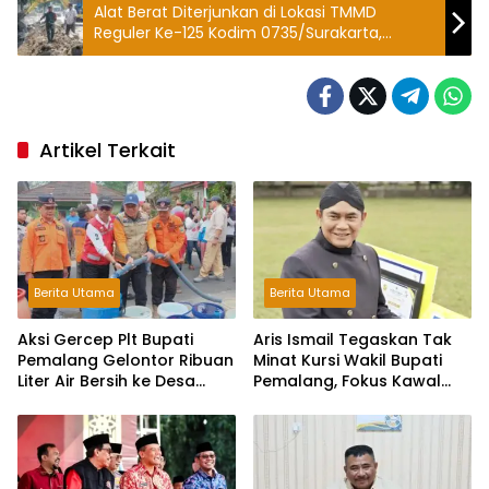
Alat Berat Diterjunkan di Lokasi TMMD
Reguler Ke-125 Kodim 0735/Surakarta,
Percepat Pembangunan Sasaran Fisik
Artikel Terkait
Berita Utama
Berita Utama
Aksi Gercep Plt Bupati
Aris Ismail Tegaskan Tak
Pemalang Gelontor Ribuan
Minat Kursi Wakil Bupati
Liter Air Bersih ke Desa
Pemalang, Fokus Kawal
Terdampak Kekeringan
Lembaga Legislatif