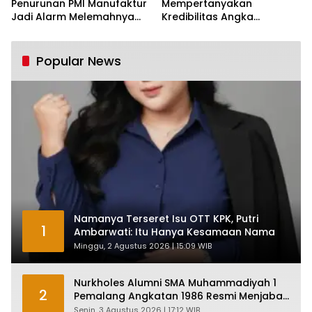
Penurunan PMI Manufaktur
Mempertanyakan
Jadi Alarm Melemahnya
Kredibilitas Angka
Industri Nasional
Pertumbuhan 5,61%:
Tumbuh Tapi Rapuh
Popular News
Namanya Terseret Isu OTT KPK, Putri
1
Ambarwati: Itu Hanya Kesamaan Nama
Minggu, 2 Agustus 2026 | 15:09 WIB
Nurkholes Alumni SMA Muhammadiyah 1
2
Pemalang Angkatan 1986 Resmi Menjabat
Plt Bupati, Inilah Pesan Ketua Asmam 86
Senin, 3 Agustus 2026 | 17:12 WIB