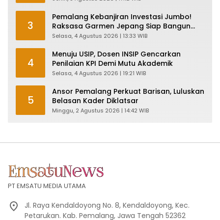
Pemalang Kebanjiran Investasi Jumbo!
3
Raksasa Garmen Jepang Siap Bangun
Pabrik dan Serap Ribuan Tenaga Kerja
Selasa, 4 Agustus 2026 | 13:33 WIB
Menuju USIP, Dosen INSIP Gencarkan
4
Penilaian KPI Demi Mutu Akademik
Selasa, 4 Agustus 2026 | 19:21 WIB
Ansor Pemalang Perkuat Barisan, Luluskan
5
Belasan Kader Diklatsar
Minggu, 2 Agustus 2026 | 14:42 WIB
PT EMSATU MEDIA UTAMA
Jl. Raya Kendaldoyong No. 8, Kendaldoyong, Kec.
Petarukan. Kab. Pemalang, Jawa Tengah 52362