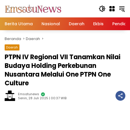
Langsung
ke
konten
Berita Utama
Nasional
Daerah
Ekbis
Pendidi
Beranda
Daerah
Daerah
PTPN IV Regional VII Tanamkan Nilai
Budaya Holding Perkebunan
Nusantara Melalui One PTPN One
Culture
Emsatunews
Senin, 28 Juli 2025 | 00:37 WIB