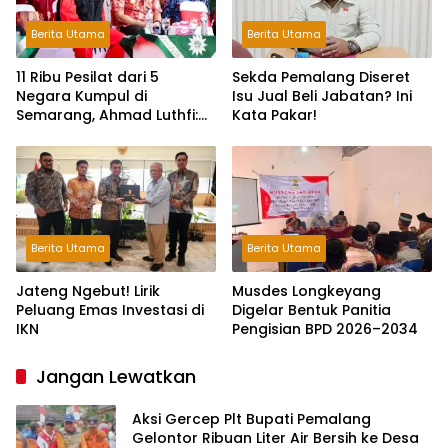
Berita Utama
Berita Utama
11 Ribu Pesilat dari 5
Sekda Pemalang Diseret
Negara Kumpul di
Isu Jual Beli Jabatan? Ini
Semarang, Ahmad Luthfi:
Kata Pakar!
Silat Benteng Karakter
Bangsa!
Berita Utama
Berita Utama
Jateng Ngebut! Lirik
Musdes Longkeyang
Peluang Emas Investasi di
Digelar Bentuk Panitia
IKN
Pengisian BPD 2026–2034
Jangan Lewatkan
Aksi Gercep Plt Bupati Pemalang
Gelontor Ribuan Liter Air Bersih ke Desa