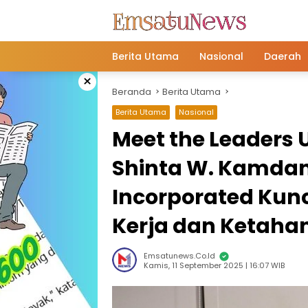
Langsung
ke
konten
Berita Utama
Nasional
Daerah
×
Beranda
Berita Utama
Berita Utama
Nasional
Meet the Leaders 
Shinta W. Kamdani
Incorporated Kun
Kerja dan Ketaha
Emsatunews.co.id
Kamis, 11 September 2025 | 16:07 WIB