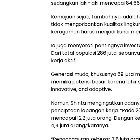
sedangkan laki-laki mencapai 84,66
Kemajuan sejati, tambahnya, adala
tidak mengorbankan kualitas lingk
keragaman harus menjadi kunci me
Ia juga menyoroti pentingnya inves
Dari total populasi 286 juta, seban
kerja aktif.
Generasi muda, khususnya 69 juta mil
memiliki potensi besar karena lahir s
innovative, and adaptive.
Namun, Shinta mengingatkan adany
penciptaan lapangan kerja. “Pada 
mencapai 12,2 juta orang. Dengan k
4,4 juta orang,”katanya.
“Pengangguran sebesar 7,8 juta ora