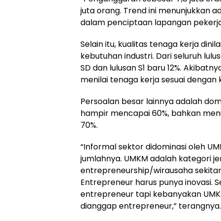
juta orang. Trend ini menunjukkan a
dalam penciptaan lapangan pekerja
Selain itu, kualitas tenaga kerja din
kebutuhan industri. Dari seluruh lul
SD dan lulusan S1 baru 12%. Akibatn
menilai tenaga kerja sesuai dengan 
Persoalan besar lainnya adalah dom
hampir mencapai 60%, bahkan menuru
70%.
“Informal sektor didominasi oleh U
jumlahnya. UMKM adalah kategori je
entrepreneurship/wirausaha sekitar 
Entrepreneur harus punya inovasi.
entrepreneur tapi kebanyakan UMKM 
dianggap entrepreneur,” terangnya.