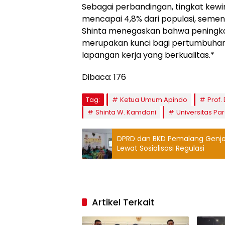
Sebagai perbandingan, tingkat kewi
mencapai 4,8% dari populasi, semen
Shinta menegaskan bahwa peningkat
merupakan kunci bagi pertumbuhan
lapangan kerja yang berkualitas.*
Dibaca:
176
Tag:
Ketua Umum Apindo
Prof.
Shinta W. Kamdani
Universitas P
DPRD dan BKD Pemalang Genjot
Lewat Sosialisasi Regulasi
Artikel Terkait