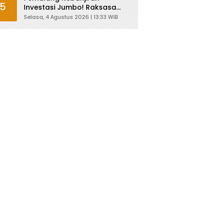
5
Investasi Jumbo! Raksasa
Garmen Jepang Siap Bangun
Selasa, 4 Agustus 2026 | 13:33 WIB
Pabrik dan Serap Ribuan
Tenaga Kerja