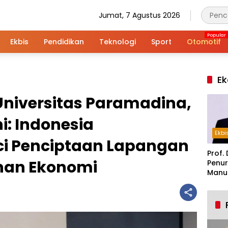
Jumat, 7 Agustus 2026
Ekbis
Pendidikan
Teknologi
Sport
Otomotif
Ek
Universitas Paramadina,
: Indonesia
Ekbi
ci Penciptaan Lapangan
Prof. 
nan Ekonomi
Penur
Manuf
Alar
Indus