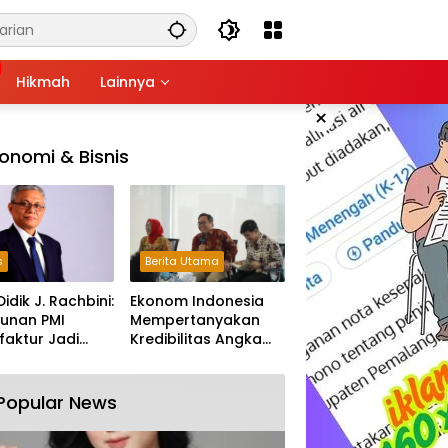
Hikmah
Lainnya
×
onomi & Bisnis
s
Berita Utama
Didik J. Rachbini:
Ekonom Indonesia
unan PMI
Mempertanyakan
aktur Jadi
Kredibilitas Angka
m Melemahnya
Pertumbuhan 5,61%:
tri Nasional
Tumbuh Tapi Rapuh
Popular News