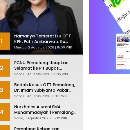
Namanya Terseret Isu OTT
1
KPK, Putri Ambarwati: Itu
Hanya Kesamaan Nama
Minggu, 2 Agustus 2026 | 15:09 WIB
PCNU Pemalang Ucapkan
2
Selamat ke Plt Bupati
Nurkholes: Pemimpin Adalah
Sabtu, 1 Agustus 2026 | 15:35 WIB
Pelayan Rakyat!
Bedah Kasus OTT Pemalang,
3
Dr. Imam Subiyanto Pakar
Hukum Ungkap Teori
Sabtu, 1 Agustus 2026 | 11:09 WIB
Penyertaan KPK
Nurkholes Alumni SMA
4
Muhammadiyah 1 Pemalang
Angkatan 1986 Resmi
Senin, 3 Agustus 2026 | 17:12 WIB
Menjabat Plt Bupati, Inilah
Pesan Ketua Asmam 86
Pemalang Kebanjiran