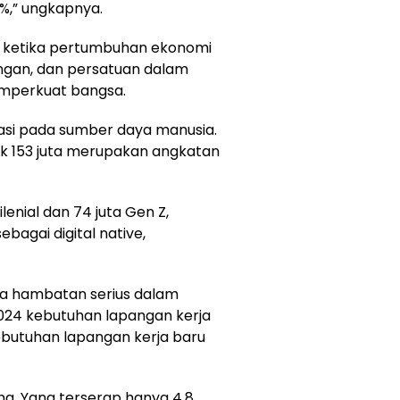
%,” ungkapnya.
h ketika pertumbuhan ekonomi
ungan, dan persatuan dalam
mperkuat bangsa.
tasi pada sumber daya manusia.
yak 153 juta merupakan angkatan
enial dan 74 juta Gen Z,
ebagai digital native,
a hambatan serius dalam
2024 kebutuhan lapangan kerja
ebutuhan lapangan kerja baru
ng. Yang terserap hanya 4,8