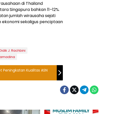
rausahaan di Thailand
tara Singapura bahkan 11–12%.
an jumlah wirausaha sejati
 ekonomi sekaligus penciptaan
 Didik J. Rachbini
aramadina
 Peningkatan Kualitas ASN