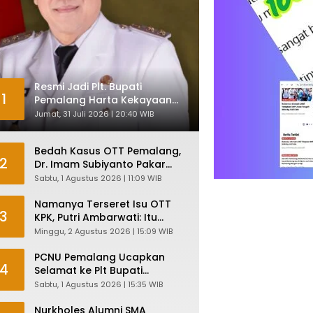
Resmi Jadi Plt. Bupati
1
Pemalang Harta Kekayaan
Nurkholes Sentuh Rp 12 Miliar
Jumat, 31 Juli 2026 | 20:40 WIB
Bedah Kasus OTT Pemalang,
2
Dr. Imam Subiyanto Pakar
Hukum Ungkap Teori
Sabtu, 1 Agustus 2026 | 11:09 WIB
Penyertaan KPK
Namanya Terseret Isu OTT
3
KPK, Putri Ambarwati: Itu
Hanya Kesamaan Nama
Minggu, 2 Agustus 2026 | 15:09 WIB
PCNU Pemalang Ucapkan
4
Selamat ke Plt Bupati
Nurkholes: Pemimpin Adalah
Sabtu, 1 Agustus 2026 | 15:35 WIB
Pelayan Rakyat!
Nurkholes Alumni SMA