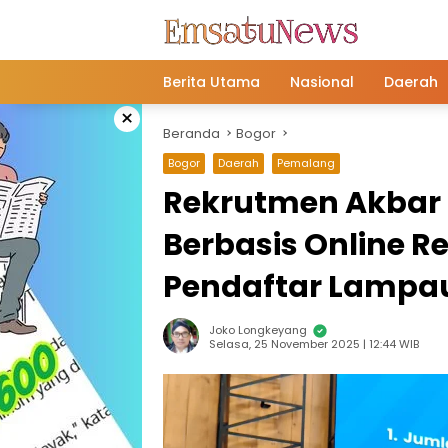
Langsung
ke
konten
Berita Utama
Nasional
Daerah
×
Beranda
Bogor
Bogor
Daerah
Pemalang
Rekrutmen Akbar 
Berbasis Online R
Pendaftar Lampa
Joko Longkeyang
Selasa, 25 November 2025 | 12:44 WIB