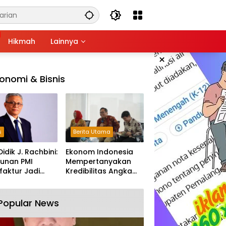
Hikmah
Lainnya
×
onomi & Bisnis
s
Berita Utama
Didik J. Rachbini:
Ekonom Indonesia
unan PMI
Mempertanyakan
aktur Jadi
Kredibilitas Angka
m Melemahnya
Pertumbuhan 5,61%:
tri Nasional
Tumbuh Tapi Rapuh
Popular News