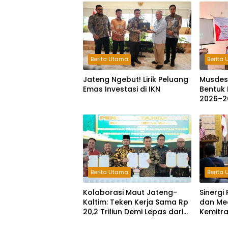
Berita Utama
Berita
Jateng Ngebut! Lirik Peluang
Musdes
Emas Investasi di IKN
Bentuk 
2026–2
Berita Utama
Berita
Kolaborasi Maut Jateng-
Sinerg
Kaltim: Teken Kerja Sama Rp
dan Me
20,2 Triliun Demi Lepas dari
Kemitr
Ketergantungan Pusat
Maju