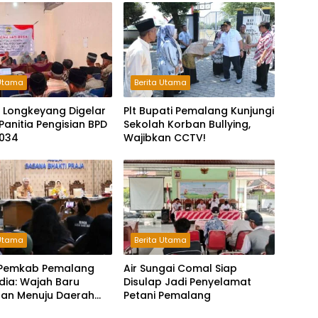
 Utama
Berita Utama
 Longkeyang Digelar
Plt Bupati Pemalang Kunjungi
Panitia Pengisian BPD
Sekolah Korban Bullying,
034
Wajibkan CCTV!
 Utama
Berita Utama
i Pemkab Pemalang
Air Sungai Comal Siap
dia: Wajah Baru
Disulap Jadi Penyelamat
aan Menuju Daerah
Petani Pemalang