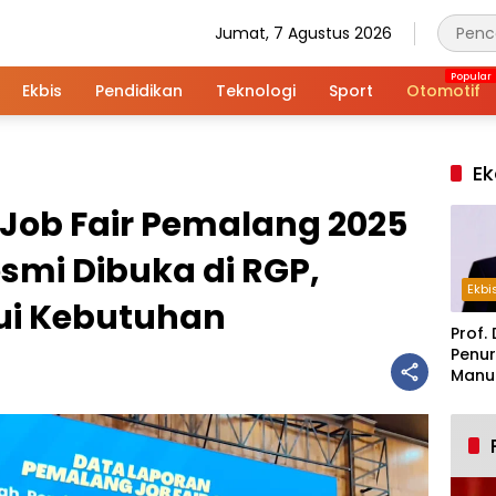
Jumat, 7 Agustus 2026
Ekbis
Pendidikan
Teknologi
Sport
Otomotif
Ek
Job Fair Pemalang 2025
esmi Dibuka di RGP,
Ekbi
ui Kebutuhan
Prof. 
Penur
Manuf
Alar
Indus