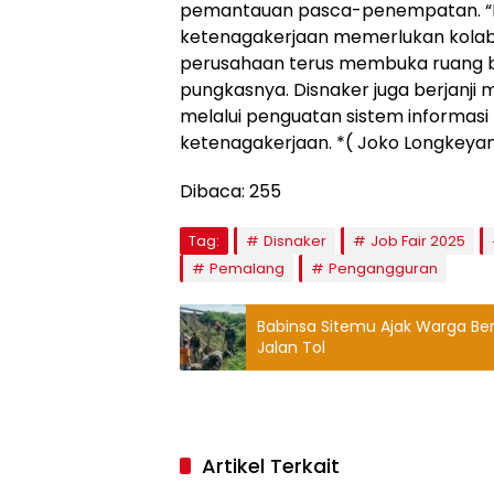
pemantauan pasca-penempatan. 
ketenagakerjaan memerlukan kolabo
perusahaan terus membuka ruang bag
pungkasnya. Disnaker juga berjanji 
melalui penguatan sistem informasi 
ketenagakerjaan. *( Joko Longkeyan
Dibaca:
255
Tag:
Disnaker
Job Fair 2025
Pemalang
Pengangguran
Babinsa Sitemu Ajak Warga Ber
Jalan Tol
Artikel Terkait