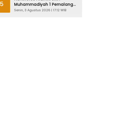
5
Muhammadiyah 1 Pemalang
Angkatan 1986 Resmi
Senin, 3 Agustus 2026 | 17:12 WIB
Menjabat Plt Bupati, Inilah
Pesan Ketua Asmam 86