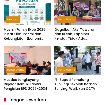
Nasional
Berita Utama
Muslim Family Expo 2026:
Gagalkan Aksi Tawuran
Pusat Silaturahmi dan
dan Kreak, Kapolres
Kebangkitan Ekonomi
Kendal: Tidak Ada
Keluarga di Jakarta
Toleransi dan Ruang Bagi
Pelaku Kejahatan Jalanan
Berita Utama
Berita Utama
Musdes Longkeyang
Plt Bupati Pemalang
Digelar Bentuk Panitia
Kunjungi Sekolah Korban
Pengisian BPD 2026–2034
Bullying, Wajibkan CCTV!
Jangan Lewatkan