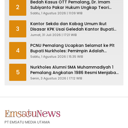
Bedah Kasus OTT Pemalang, Dr. Imam
2
Subiyanto Pakar Hukum Ungkap Teori
Penyertaan KPK
Sabtu, 1 Agustus 2026 | 11:09 WIB
Kantor Sekda dan Kabag Umum Ikut
3
Disasar KPK Usai Geledah Kantor Bupati
Pemalang
Jumat, 31 Juli 2026 | 17:21 WIB
PCNU Pemalang Ucapkan Selamat ke Plt
4
Bupati Nurkholes: Pemimpin Adalah
Pelayan Rakyat!
Sabtu, 1 Agustus 2026 | 15:35 WIB
Nurkholes Alumni SMA Muhammadiyah 1
5
Pemalang Angkatan 1986 Resmi Menjabat
Plt Bupati, Inilah Pesan Ketua Asmam 86
Senin, 3 Agustus 2026 | 17:12 WIB
PT EMSATU MEDIA UTAMA