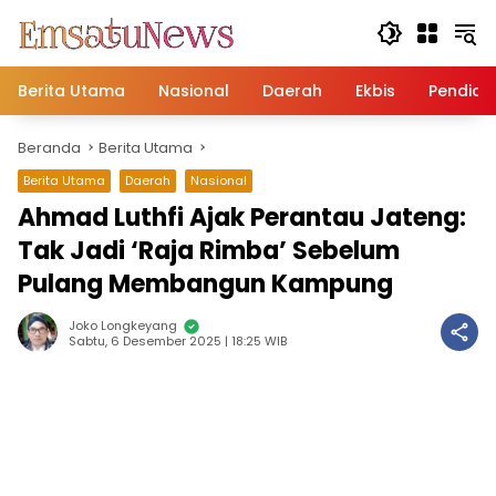
Langsung
ke
konten
Berita Utama
Nasional
Daerah
Ekbis
Pendidi
Beranda
Berita Utama
Berita Utama
Daerah
Nasional
Ahmad Luthfi Ajak Perantau Jateng:
Tak Jadi ‘Raja Rimba’ Sebelum
Pulang Membangun Kampung
Joko Longkeyang
Sabtu, 6 Desember 2025 | 18:25 WIB