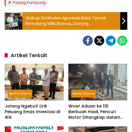
Pulang Kampung
Wabup Nurkholes Apresiasi Balai Ternak
Pemalang Milik Baznas, Dorong
Kesejahteraan Mustahik
Artikel Terkait
Berita Utama
Berita Utama
Jateng Ngebut! Lirik
Wow! Aduan ke 110
Peluang Emas Investasi di
Berbuah Hasil, Pencuri
IKN
Motor Ditangkap dalam
Hitungan Jam