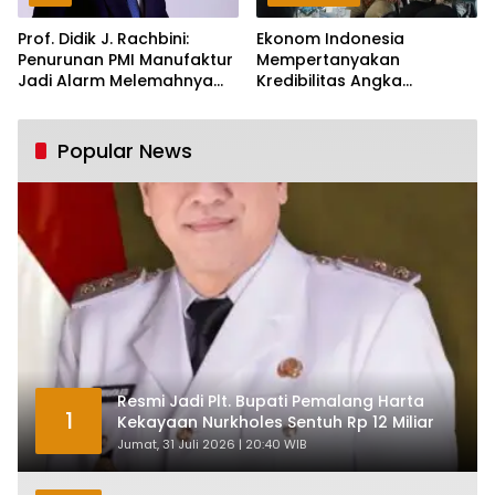
Prof. Didik J. Rachbini:
Ekonom Indonesia
Penurunan PMI Manufaktur
Mempertanyakan
Jadi Alarm Melemahnya
Kredibilitas Angka
Industri Nasional
Pertumbuhan 5,61%:
Tumbuh Tapi Rapuh
Popular News
Resmi Jadi Plt. Bupati Pemalang Harta
1
Kekayaan Nurkholes Sentuh Rp 12 Miliar
Jumat, 31 Juli 2026 | 20:40 WIB