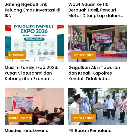
Jateng Ngebut! Lirik
Wow! Aduan ke 110
Peluang Emas Investasi di
Berbuah Hasil, Pencuri
IKN
Motor Ditangkap dalam
Hitungan Jam
Nasional
Berita Utama
Muslim Family Expo 2026:
Gagalkan Aksi Tawuran
Pusat Silaturahmi dan
dan Kreak, Kapolres
Kebangkitan Ekonomi
Kendal: Tidak Ada
Keluarga di Jakarta
Toleransi dan Ruang Bagi
Pelaku Kejahatan Jalanan
Berita Utama
Berita Utama
Musdes Longkeyang
Plt Bupati Pemalang