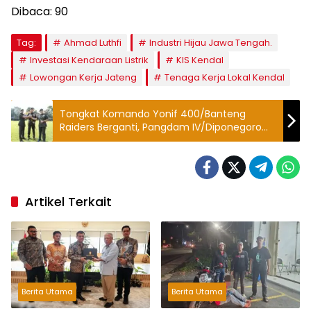
Dibaca:
90
Tag:
Ahmad Luthfi
Industri Hijau Jawa Tengah.
Investasi Kendaraan Listrik
KIS Kendal
Lowongan Kerja Jateng
Tenaga Kerja Lokal Kendal
Tongkat Komando Yonif 400/Banteng
Raiders Berganti, Pangdam IV/Diponegoro
Titip Pesan Sakral
Artikel Terkait
Berita Utama
Berita Utama