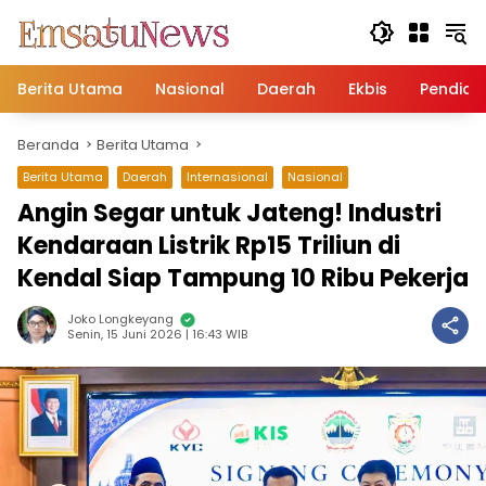
Langsung
ke
konten
Berita Utama
Nasional
Daerah
Ekbis
Pendidi
Beranda
Berita Utama
Berita Utama
Daerah
Internasional
Nasional
Angin Segar untuk Jateng! Industri
Kendaraan Listrik Rp15 Triliun di
Kendal Siap Tampung 10 Ribu Pekerja
Joko Longkeyang
Senin, 15 Juni 2026 | 16:43 WIB