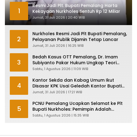
Resmi Jadi Plt. Bupati Pemalang Harta
1
Kekayaan Nurkholes Sentuh Rp 12 Miliar
Jumat, 31 Juli 2026 | 20:40 WIB
Nurkholes Resmi Jadi Plt Bupati Pemalang,
2
Pelayanan Publik Dijamin Tetap Lancar
Jumat, 31 Juli 2026 | 16:25 WIB
Bedah Kasus OTT Pemalang, Dr. Imam
3
Subiyanto Pakar Hukum Ungkap Teori
Penyertaan KPK
Sabtu, 1 Agustus 2026 | 11:09 WIB
Kantor Sekda dan Kabag Umum Ikut
4
Disasar KPK Usai Geledah Kantor Bupati
Pemalang
Jumat, 31 Juli 2026 | 17:21 WIB
PCNU Pemalang Ucapkan Selamat ke Plt
5
Bupati Nurkholes: Pemimpin Adalah
Pelayan Rakyat!
Sabtu, 1 Agustus 2026 | 15:35 WIB