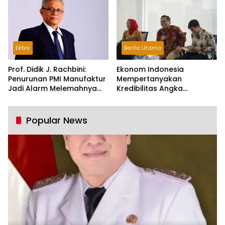
Ekbis
Berita Utama
Prof. Didik J. Rachbini:
Ekonom Indonesia
Penurunan PMI Manufaktur
Mempertanyakan
Jadi Alarm Melemahnya
Kredibilitas Angka
Industri Nasional
Pertumbuhan 5,61%:
Tumbuh Tapi Rapuh
Popular News